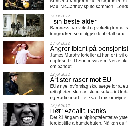
Konsertarrangøren kuttet strømmen m
Paul McCartney spilte sammen i Londo
14 jul 2012
I sin beste alder
Baroness har vokst og virkelig funnet 
tungrocken som utgjør dobbelalbumet
13 jul 2012
Angrer iblant på pensjonist
James Murphy forteller at han er i tvil 
oppløse LCD Soundsystem. Neste uk
om bandet.
12 jul 2012
Artister raser mot EU
EUs nye lovforslag skal sørge for at e
rettigheter. Men artistene selv – inklu
og Radiohead – er svært misfornøyde.
12 jul 2012
Hør: Azealia Banks
Det 21 år gamle hiphoptalentet avlyste
ferdigstille albumdebuten. Nå kan du fin