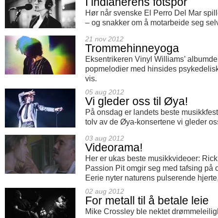
I indianerens fotspor
Hør når svenske El Perro Del Mar spill
– og snakker om å motarbeide seg selv
21 nov 2012
Trommehinneyoga
Eksentrikeren Vinyl Williams’ albumde
popmelodier med hinsides psykedelisk
vis.
05 aug 2012
Vi gleder oss til Øya!
På onsdag er landets beste musikkfesti
tolv av de Øya-konsertene vi gleder oss 
03 aug 2012
Videorama!
Her er ukas beste musikkvideoer: Rick 
Passion Pit omgir seg med tafsing på 
Eerie nyter naturens pulserende hjerte,
02 aug 2012
For metall til å betale leie
Mike Crossley ble nektet drømmeleilig