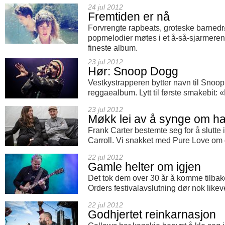
24 jul 2012
Fremtiden er nå
Forvrengte rapbeats, groteske barne
popmelodier møtes i et å-så-sjarmeren
fineste album.
23 jul 2012
Hør: Snoop Dogg
Vestkystrapperen bytter navn til Snoo
reggaealbum. Lytt til første smakebit: 
23 jul 2012
Møkk lei av å synge om ha
Frank Carter bestemte seg for å slutte
Carroll. Vi snakket med Pure Love om d
22 jul 2012
Gamle helter om igjen
Det tok dem over 30 år å komme tilb
Orders festivalavslutning dør nok likeve
22 jul 2012
Godhjertet reinkarnasjon