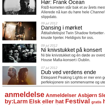
Hør: Frank Ocean
R&B-kometen står bak et av årets mest
Allerede nå kan du høre hele
Channel
slippdato.
09 jul 2012
Dansing i mørket
Åttitallsfetisjist Twin Shadow fortsette
knuste hjerter. Heldigvis for oss.
09 jul 2012
Ni knivstukket på konsert
Ni ble knivstukket og én døde av ove
House Mafia-konsert i Dublin.
07 jul 2012
Dub ved verdens ende
Ekteparet Peaking Lights er mer enn g
perfeksjonere sin sommervarme og ut
anmeldelse
Anmeldelser
Asbjørn Sl
Festival
by:Larm
Elsk eller hat
gratis