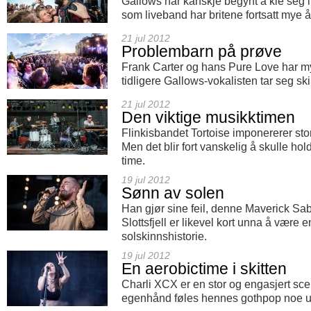
Gallows har kanskje begynt å kle seg 
som liveband har britene fortsatt mye å 
21 jul 2012
Problembarn på prøve
Frank Carter og hans Pure Love har my
tidligere Gallows-vokalisten tar seg s
21 jul 2012
Den viktige musikktimen
Flinkisbandet Tortoise imponererer sto
Men det blir fort vanskelig å skulle ho
time.
19 jul 2012
Sønn av solen
Han gjør sine feil, denne Maverick Sa
Slottsfjell er likevel kort unna å være 
solskinnshistorie.
19 jul 2012
En aerobictime i skitten
Charli XCX er en stor og engasjert sc
egenhånd føles hennes gothpop noe ut