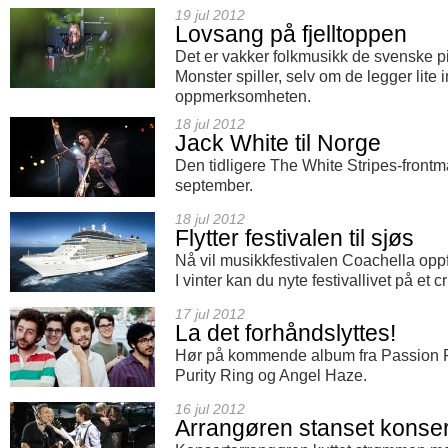
19 jul 2012
Lovsang på fjelltoppen
Det er vakker folkmusikk de svenske 
Monster spiller, selv om de legger lite i
oppmerksomheten.
18 jul 2012
Jack White til Norge
Den tidligere The White Stripes-frontma
september.
18 jul 2012
Flytter festivalen til sjøs
Nå vil musikkfestivalen Coachella oppf
I vinter kan du nyte festivallivet på et c
17 jul 2012
La det forhåndslyttes!
Hør på kommende album fra Passion P
Purity Ring og Angel Haze.
16 jul 2012
Arrangøren stanset konse