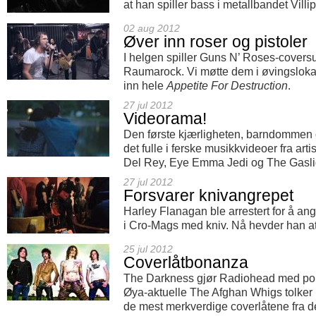
at han spiller bass i metallbandet Villi
02 aug 2012
Øver inn roser og pistoler
I helgen spiller Guns N’ Roses-cover
Raumarock. Vi møtte dem i øvingslokal
inn hele
Appetite For Destruction
.
27 jul 2012
Videorama!
Den første kjærligheten, barndommen og
det fulle i ferske musikkvideoer fra art
Del Rey, Eye Emma Jedi og The Gasli
27 jul 2012
Forsvarer knivangrepet
Harley Flanagan ble arrestert for å an
i Cro-Mags med kniv. Nå hevder han at 
25 jul 2012
Coverlåtbonanza
The Darkness gjør Radiohead med pon
Øya-aktuelle The Afghan Whigs tolker
de mest merkverdige coverlåtene fra de