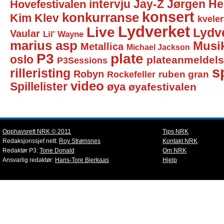
intervju
Jay-Z
Jørgen He
Hovefestivalen
konsert
konkurranse
Kim Klev
kveler
Lydverket
Live
Lydv
Vaular
Lil' Wayne
marius asp
Musi
Metallica
Michael Jackson
P3
plate
oslo
plateanmeldel
P3Sessions
sp
rilleristing
Robyn
Rockefeller
ruben gran
video
Spillelister
øya
øyafestivalen
Opphavsrett NRK © 2011
Tips NRK
Redaksjonssjef nett:
Roy Strømsnes
Kontakt NRK
Redaktør P3:
Tone Donald
Om NRK
Ansvarlig redaktør:
Hans-Tore Bjerkaas
Hjelp