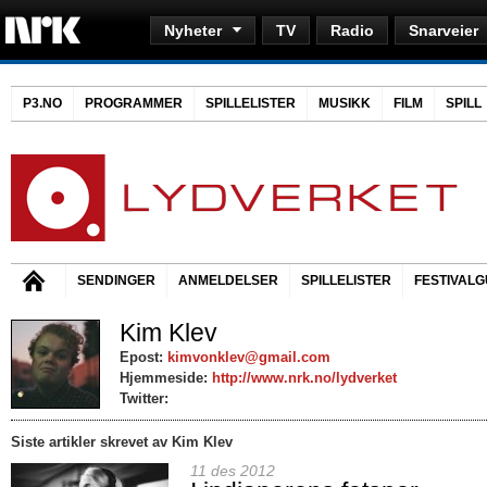
Nyheter
TV
Radio
Snarveier
P3.NO
PROGRAMMER
SPILLELISTER
MUSIKK
FILM
SPILL
SENDINGER
ANMELDELSER
SPILLELISTER
FESTIVALG
Kim Klev
Epost:
kimvonklev@gmail.com
Hjemmeside:
http://www.nrk.no/lydverket
Twitter:
Siste artikler skrevet av Kim Klev
11 des 2012