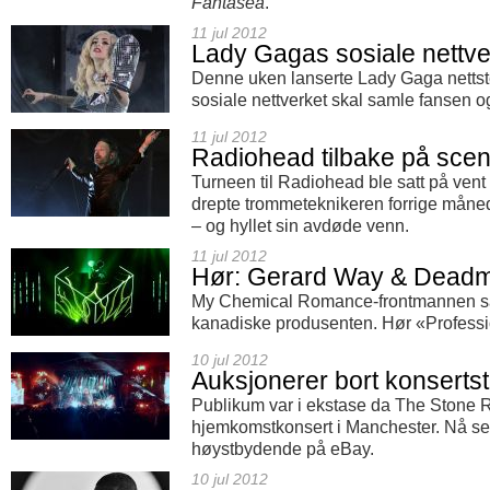
Fantasea
.
11 jul 2012
Lady Gagas sosiale nettve
Denne uken lanserte Lady Gaga nettste
sosiale nettverket skal samle fansen og
11 jul 2012
Radiohead tilbake på sce
Turneen til Radiohead ble satt på vent
drepte trommeteknikeren forrige måned.
– og hyllet sin avdøde venn.
11 jul 2012
Hør: Gerard Way & Dead
My Chemical Romance-frontmannen s
kanadiske produsenten. Hør «Professio
10 jul 2012
Auksjonerer bort konserts
Publikum var i ekstase da The Stone 
hjemkomstkonsert i Manchester. Nå se
høystbydende på eBay.
10 jul 2012