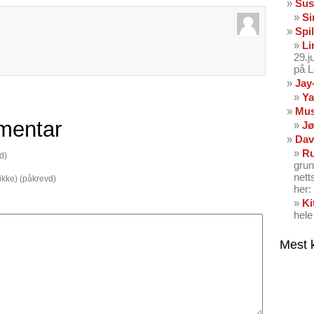
Sus
Si
Spil
Li
29.
på 
Jay
Ya
Mus
mentar
Jø
Dav
Ru
d)
grun
nett
 ikke) (påkrevd)
her: 
Ki
hele
Mest 