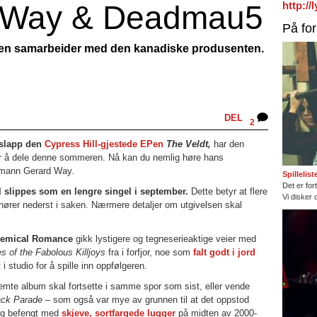
d Way & Deadmau5
http:/
På fo
n samarbeider med den kanadiske produsenten.
DEL
2
 slapp den
Cypress Hill-gjestede EPen
The Veldt,
har den
ter å dele denne sommeren. Nå kan du nemlig høre hans
mann Gerard Way.
Spillelis
Det er fort
al slippes som en lengre singel i september.
Dette betyr at flere
Vi disker 
 hører nederst i saken. Nærmere detaljer om utgivelsen skal
 Chemical Romance
gikk lystigere og tegneserieaktige veier med
s of the Fabolous Killjoys
fra i forfjor, noe som
falt godt i jord
 studio for å spille inn oppfølgeren.
emte album skal fortsette i samme spor som sist, eller vende
ack Parade –
som også var mye av grunnen til at det oppstod
og befengt med
skjeve, sortfargede lugger
på midten av 2000-