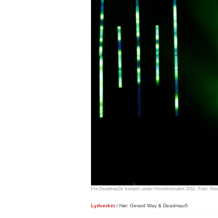
Fra Deadmau5s konsert under Hovefestivalen 2011. Foto: Ki
Lydverket
/ Hør: Gerard Way & Deadmau5