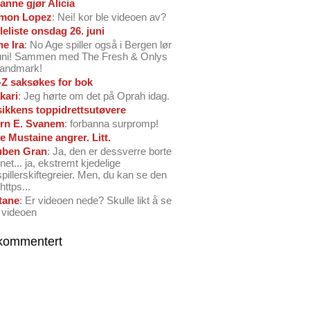
anne gjør Alicia
mon Lopez
: Nei! kor ble videoen av?
leliste onsdag 26. juni
ne Ira
: No Age spiller også i Bergen lør
juni! Sammen med The Fresh & Onlys
Landmark!
-Z saksøkes for bok
kari
: Jeg hørte om det på Oprah idag.
ikkens toppidrettsutøvere
rn E. Svanem
: forbanna surpromp!
e Mustaine angrer. Litt.
ben Gran
: Ja, den er dessverre borte
net... ja, ekstremt kjedelige
spillerskiftegreier. Men, du kan se den
https...
tane
: Er videoen nede? Skulle likt å se
 videoen
kommentert