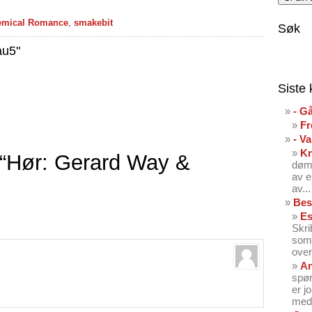
emical Romance
,
smakebit
Søk
au5"
Siste
- G
Fr
- V
K
“Hør: Gerard Way &
dømt
av e
av...
Bes
Es
Skri
som 
over
An
spør
er j
med 