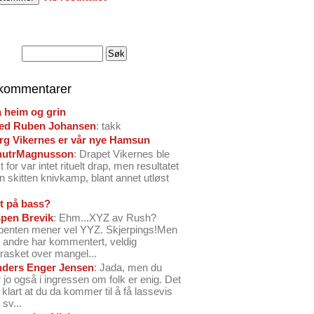
 kommentarer
å heim og grin
ed Ruben Johansen
: takk
arg Vikernes er vår nye Hamsun
nutrMagnusson
: Drapet Vikernes ble
 for var intet rituelt drap, men resultatet
n skitten knivkamp, blant annet utløst
t på bass?
pen Brevik
: Ehm...XYZ av Rush?
benten mener vel YYZ. Skjerpings!Men
andre har kommentert, veldig
rasket over mangel...
ders Enger Jensen
: Jada, men du
 jo også i ingressen om folk er enig. Det
o klart at du da kommer til å få lassevis
sv...