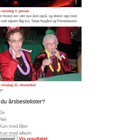
te onsdag 1. januar
ter festen inn i det nye året også, og disker opp med
ng-sett signert Big Ice, Tarjei Nygård og Finnebassen.
te tirsdag 31. desember
r!
du årsbestelister?
Ja
Nei
Kun med låter
Kun med album
Vis resultatet