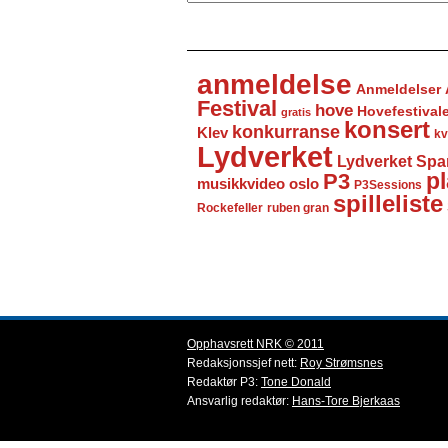
anmeldelse
Anmeldelser
Festival
hove
Hovefestival
gratis
konsert
konkurranse
Klev
kv
Lydverket
Lydverket Spa
P3
pl
musikkvideo
oslo
P3Sessions
spilleliste
Rockefeller
ruben gran
Opphavsrett NRK © 2011
Redaksjonssjef nett:
Roy Strømsnes
Redaktør P3:
Tone Donald
Ansvarlig redaktør:
Hans-Tore Bjerkaas