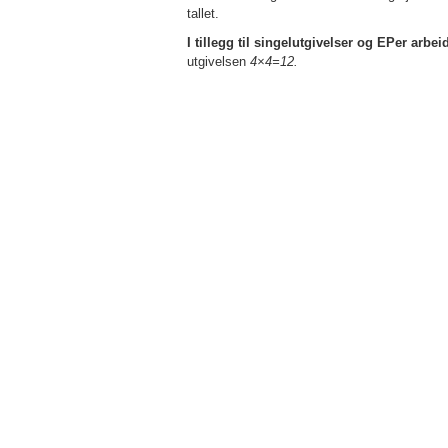
tallet.
I tillegg til singelutgivelser og EPer arbe
utgivelsen
4×4=12.