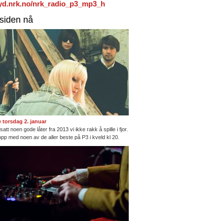
/lyd.nrk.no/nrk_radio_p3_mp3_h
rsiden nå
te torsdag 2. januar
satt noen gode låter fra 2013 vi ikke rakk å spille i fjor.
opp med noen av de aller beste på P3 i kveld kl 20.