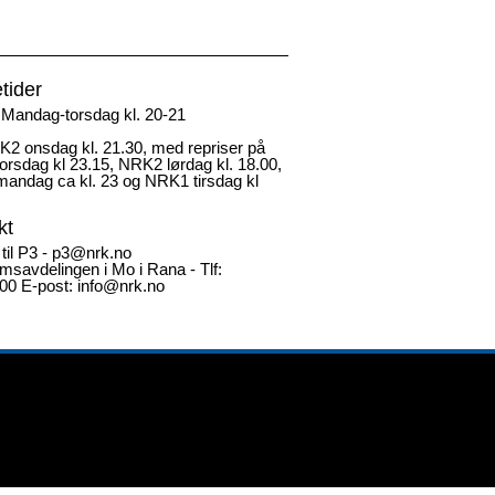
tider
Mandag-torsdag kl. 20-21
2 onsdag kl. 21.30, med repriser på
rsdag kl 23.15, NRK2 lørdag kl. 18.00,
andag ca kl. 23 og NRK1 tirsdag kl
kt
 til P3 - p3@nrk.no
msavdelingen i Mo i Rana - Tlf:
00 E-post: info@nrk.no