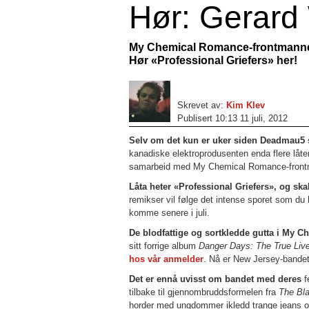
Hør: Gerar
My Chemical Romance-frontmanne
Hør «Professional Griefers» her!
Skrevet av:
Kim Klev
Publisert 10:13 11 juli, 2012
Selv om det kun er uker siden Deadmau5
kanadiske elektroprodusenten enda flere lå
samarbeid med My Chemical Romance-front
Låta heter «Professional Griefers», og sk
remikser vil følge det intense sporet som du
komme senere i juli.
De blodfattige og sortkledde gutta i My
sitt forrige album
Danger Days: The True Live
hos vår anmelder
. Nå er New Jersey-bandet i
Det er ennå uvisst om bandet med deres
f
tilbake til gjennombruddsformelen fra
The Bl
horder med ungdommer ikledd trange jeans 