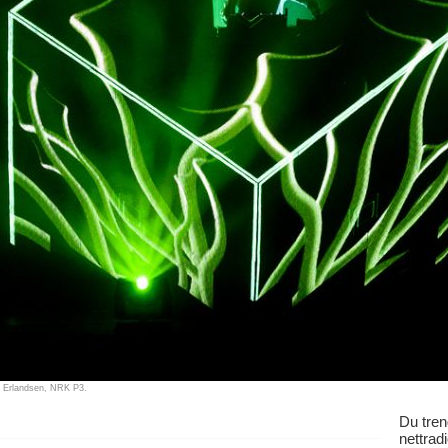
m Erlandsen, NRK P3.
Du tren
nettrad