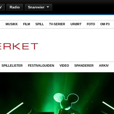
V
Radio
Snarveier
R
MUSIKK
FILM
SPILL
TV-SERIER
URØRT
FOTO
OM P3
SPILLELISTER
FESTIVALGUIDEN
VIDEO
SPANDERER
ARKIV