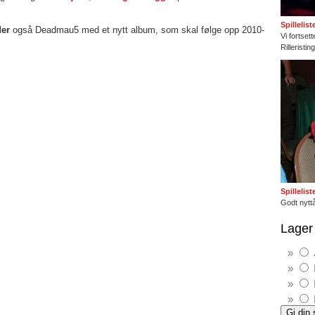
Spillelis
ider
også Deadmau5 med et nytt album, som skal følge opp 2010-
Vi fortset
Rilleristi
Spillelis
Godt nyttå
Lager 