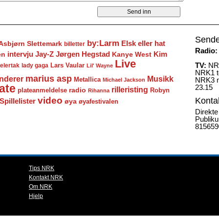
Sende
by:Larm
Elsk eller hat
Asbjørn Slettemark
billetter
Radio:
Jay-Z
Jørgen Hegstad
en
intervju
Kanye West
Kim
Live
TV:
NRK
Lars Vaular
lady gaga
elertak
Lil' Wayne
NRK1 to
marius asp
nderer
Musikk
Metallica
NRK3 m
Michael Jackson
ate
23.15
rilleristing
radio
plateanmeldelse
Robyn
Rihanna
video
Konta
Spillelister
øya
øyafestivalen
Direkte
Publiku
815659
Tips NRK
Kontakt NRK
Om NRK
Hjelp