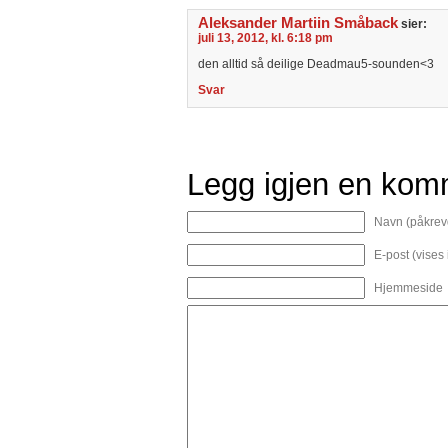
Aleksander Martiin Småback
sier:
juli 13, 2012, kl. 6:18 pm
den alltid så deilige Deadmau5-sounden<3
Svar
Legg igjen en kom
Navn (påkrev
E-post (vises
Hjemmeside