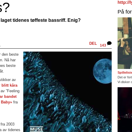
s?
http:/
På fo
aget tidenes tøffeste bassriff. Enig?
DEL
1
143
 den beste
en. Nå har
enes beste
åt.
Spillelis
Det er fort
tikker av
Vi disker 
 blitt kåra
n av ”Feeling
tar bandet
In Baby»
fra
fra 2003
a av tidenes