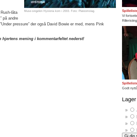
Spillelis
Muse-singelen Hysteria kom i 2003. Foto: Plateomslag.
Rush-låta
Vi fortset
” på andre
Rilleristi
d ”Under pressure” der også David Bowie er med, mens Pink
n hjertens mening i kommentarfeltet nederst!
Spillelis
Godt nyttå
Lager 