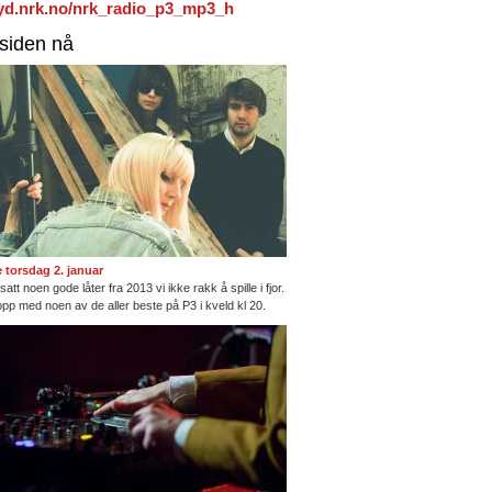
/lyd.nrk.no/nrk_radio_p3_mp3_h
rsiden nå
te torsdag 2. januar
satt noen gode låter fra 2013 vi ikke rakk å spille i fjor.
opp med noen av de aller beste på P3 i kveld kl 20.