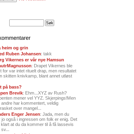
 kommentarer
å heim og grin
ed Ruben Johansen
: takk
arg Vikernes er vår nye Hamsun
nutrMagnusson
: Drapet Vikernes ble
 for var intet rituelt drap, men resultatet
n skitten knivkamp, blant annet utløst
t på bass?
pen Brevik
: Ehm...XYZ av Rush?
benten mener vel YYZ. Skjerpings!Men
andre har kommentert, veldig
rasket over mangel...
ders Enger Jensen
: Jada, men du
 jo også i ingressen om folk er enig. Det
o klart at du da kommer til å få lassevis
sv...