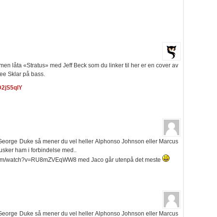
 men låta «Stratus» med Jeff Beck som du linker til her er en cover av
Lee Sklar på bass.
D2jS5qlY
 George Duke så mener du vel heller Alphonso Johnson eller Marcus
husker ham i forbindelse med..
e.com/watch?v=RU8mZVEqWW8 med Jaco går utenpå det meste
 George Duke så mener du vel heller Alphonso Johnson eller Marcus