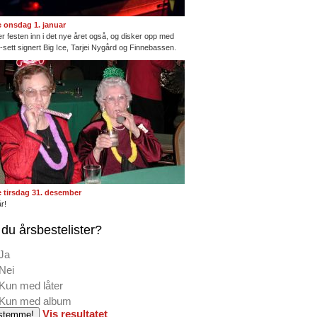
te onsdag 1. januar
ter festen inn i det nye året også, og disker opp med
ng-sett signert Big Ice, Tarjei Nygård og Finnebassen.
te tirsdag 31. desember
r!
du årsbestelister?
Ja
Nei
Kun med låter
Kun med album
Vis resultatet