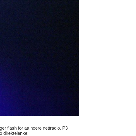
ger flash for aa hoere nettradio. P3
io direktelenke: