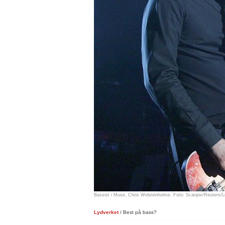
Bassist i Muse, Chris Wolstenholme. Foto: Scanpix/Reuters/
Lydverket
/ Best på bass?