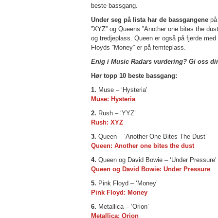
beste bassgang.
Under seg på lista har de bassgangene
på 
”XYZ” og Queens ”Another one bites the dust
og tredjeplass. Queen er også på fjerde me
Floyds ”Money” er på femteplass.
Enig i Music Radars vurdering? Gi oss di
Hør topp 10 beste bassgang:
1.
Muse – ‘Hysteria’
Muse: Hysteria
2.
Rush – ‘YYZ’
Rush: XYZ
3.
Queen – ‘Another One Bites The Dust’
Queen: Another one bites the dust
4.
Queen og David Bowie – ‘Under Pressure’
Queen og David Bowie: Under Pressure
5.
Pink Floyd – ‘Money’
Pink Floyd: Money
6.
Metallica – ‘Orion’
Metallica: Orion