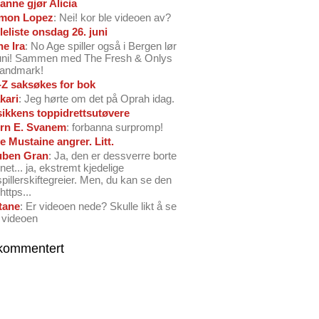
anne gjør Alicia
mon Lopez
: Nei! kor ble videoen av?
leliste onsdag 26. juni
ne Ira
: No Age spiller også i Bergen lør
juni! Sammen med The Fresh & Onlys
Landmark!
-Z saksøkes for bok
kari
: Jeg hørte om det på Oprah idag.
ikkens toppidrettsutøvere
rn E. Svanem
: forbanna surpromp!
e Mustaine angrer. Litt.
ben Gran
: Ja, den er dessverre borte
net... ja, ekstremt kjedelige
spillerskiftegreier. Men, du kan se den
https...
tane
: Er videoen nede? Skulle likt å se
 videoen
kommentert