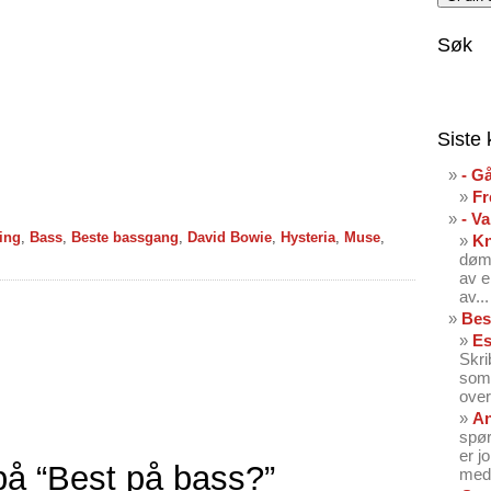
Søk
Siste
- G
Fr
- V
ing
,
Bass
,
Beste bassgang
,
David Bowie
,
Hysteria
,
Muse
,
K
dømt
av e
av...
Bes
Es
Skri
som 
over
An
spør
er j
å “Best på bass?”
med 