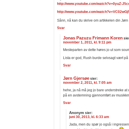
http://www.youtube.com/watch?v=0yuZ-J5
http://www.youtube.com/watch?v=VC02wG
Sånn, nå kan du skrive om artikkelen din Jørn
Svar
Jonas Pazuzu Frimann Koren
sie
november 1, 2011, kl. 9:11 pm
Mesteparten av dette høres jo ut som sound
Lista er god, Rush burde selvsagt vært på 
Svar
Jørn Gjersøe
sier:
november 2, 2011, kl. 7:05 am
hehe, ja nå må jeg jo bare understreke at 
på en avstemning gjennomført av musikk
Svar
Anonym
sier:
juni 30, 2013, kl. 6:33 am
Jada, men du spør jo også i ingressen o