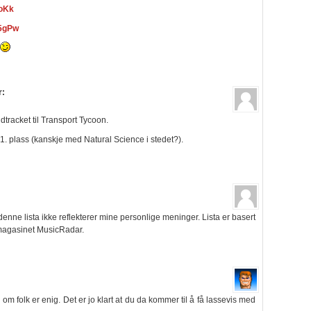
coKk
j5gPw
r:
tracket til Transport Tycoon.
1. plass (kanskje med Natural Science i stedet?).
denne lista ikke reflekterer mine personlige meninger. Lista er basert
magasinet MusicRadar.
m folk er enig. Det er jo klart at du da kommer til å få lassevis med