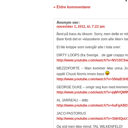
« Eldre kommentarer
Anonym
sier:
november 1, 2011, kl. 7:22 pm
Best på bass du liksom. Sorry, men dette er rett
Bare fordi det er «klassikere som alle liker» be
Et lite knippe som overgår alle i lista over:
DIRTY LOOPS (fra Sverige…de gjør crappy mu
http://www.youtube.com/watch?v=NV10C5
MEZZOFORTE – Man kommer ikke unna Johan
opptil Chuck Norris innen bass
http://www.youtube.com/watch?v=5NlaB3H6
GEORGE DUKE – omgir seg kun med kremen 
http://www.youtube.com/watch?v=jqMVQW
AL JARREAU – ditto
http://www.youtube.com/watch?v=huFgAB
JACO PASTORIUS
http://www.youtube.com/watch?v=3b64QuU
Og sist men ikke minst: TAL WILKENFELD!