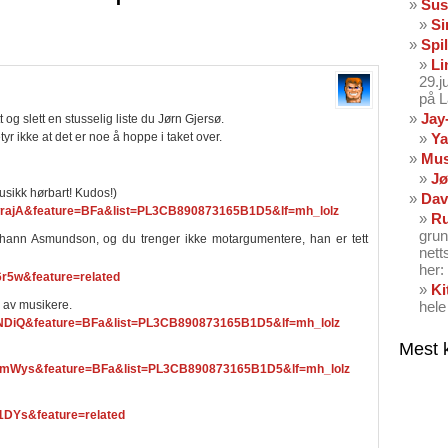
Sus
Si
Spil
Li
29.
på 
Jay
 og slett en stusselig liste du Jørn Gjersø.
tyr ikke at det er noe å hoppe i taket over.
Ya
Mus
Jø
sikk hørbart! Kudos!)
Dav
wrajA&feature=BFa&list=PL3CB890873165B1D5&lf=mh_lolz
Ru
grun
n Asmundson, og du trenger ikke motargumentere, han er tett
nett
her: 
r5w&feature=related
Ki
av musikere.
hele
lNDiQ&feature=BFa&list=PL3CB890873165B1D5&lf=mh_lolz
Mest 
DmWys&feature=BFa&list=PL3CB890873165B1D5&lf=mh_lolz
1DYs&feature=related