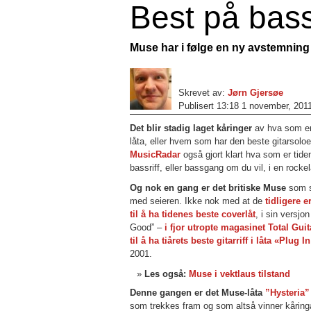
Best på bas
Muse har i følge en ny avstemning l
Skrevet av:
Jørn Gjersøe
Publisert 13:18 1 november, 201
Det blir stadig laget kåringer
av hva som er
låta, eller hvem som har den beste gitarsolo
MusicRadar
også gjort klart hva som er tid
bassriff, eller bassgang om du vil, i en rockel
Og nok en gang er det britiske Muse
som s
med seieren. Ikke nok med at de
tidligere er
til å ha tidenes beste coverlåt
, i sin versjo
Good” –
i fjor utropte magasinet Total Gui
til å ha tiårets beste gitarriff i låta «Plug 
2001.
Les også:
Muse i vektlaus tilstand
Denne gangen er det Muse-låta
”Hysteria”
som trekkes fram og som altså vinner kåring