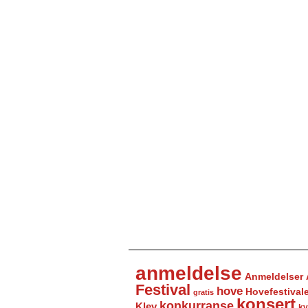
anmeldelse
Anmeldelser
Festival
hove
Hovefestival
gratis
konsert
konkurranse
Klev
kv