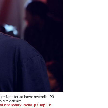
ger flash for aa hoere nettradio. P3
io direktelenke:
/lyd.nrk.no/nrk_radio_p3_mp3_h