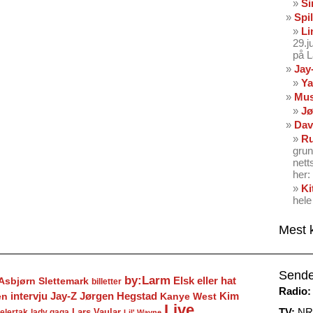
Si
Spil
Li
29.
på 
Jay
Ya
Mus
Jø
Dav
Ru
grun
nett
her: 
Ki
hele
Mest 
Sende
by:Larm
Elsk eller hat
Asbjørn Slettemark
billetter
Radio:
Jay-Z
Jørgen Hegstad
en
intervju
Kanye West
Kim
Live
TV:
NRK
Lars Vaular
lady gaga
elertak
Lil' Wayne