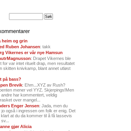
 kommentarer
å heim og grin
ed Ruben Johansen
: takk
arg Vikernes er vår nye Hamsun
nutrMagnusson
: Drapet Vikernes ble
 for var intet rituelt drap, men resultatet
n skitten knivkamp, blant annet utløst
t på bass?
pen Brevik
: Ehm...XYZ av Rush?
benten mener vel YYZ. Skjerpings!Men
andre har kommentert, veldig
rasket over mangel...
ders Enger Jensen
: Jada, men du
 jo også i ingressen om folk er enig. Det
o klart at du da kommer til å få lassevis
sv...
anne gjør Alicia