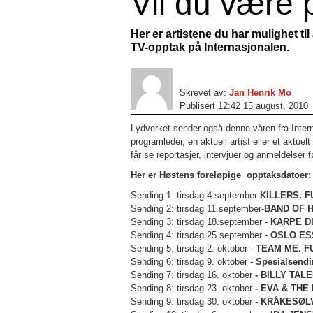
Vil du være
Her er artistene du har mulighet t
TV-opptak på Internasjonalen.
Skrevet av:
Jan Henrik Mo
Publisert 12:42 15 august, 2010
Lydverket sender også denne våren fra Inter
programleder, en aktuell artist eller et aktue
får se reportasjer, intervjuer og anmeldelser 
Her er Høstens foreløpige opptaksdatoer:
Sending 1: tirsdag 4.september-
KILLERS. F
Sending 2: tirsdag 11.september-
BAND OF H
Sending 3: tirsdag 18.september -
KARPE DI
Sending 4: tirsdag 25.september -
OSLO ES
Sending 5: tirsdag 2. oktober -
TEAM ME. FU
Sending 6: tirsdag 9. oktober
-
Spesialsendi
Sending 7: tirsdag 16. oktober
-
BILLY TALE
Sending 8: tirsdag 23. oktober
-
EVA & THE
Sending 9: tirsdag 30. oktober
-
KRÅKESØLV