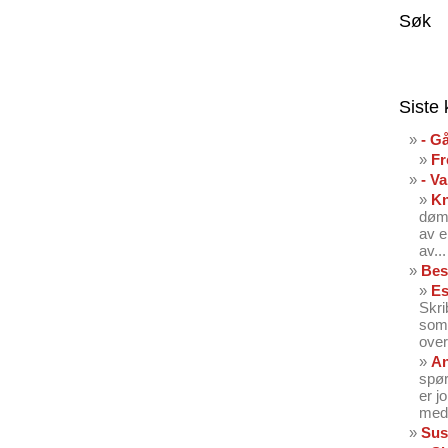
Søk
Siste
- G
Fr
- V
K
dømt
av e
av...
Bes
Es
Skri
som 
over
An
spør
er j
med 
Sus