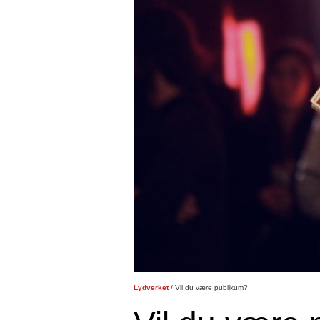
Lydverket
/ Vil du være publikum?