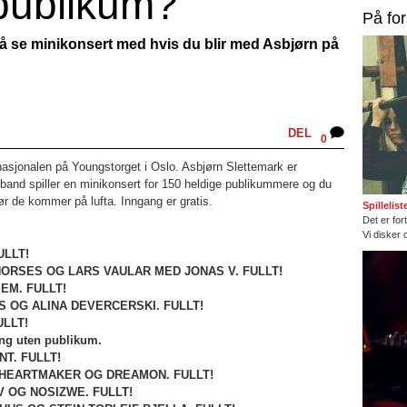
 publikum?
På fo
il å se minikonsert med hvis du blir med Asbjørn på
DEL
0
nasjonalen på Youngstorget i Oslo. Asbjørn Slettemark er
lt band spiller en minikonsert for 150 heldige publikummere og du
før de kommer på lufta. Inngang er gratis.
Spillelis
Det er fort
Vi disker 
ULLT!
ORSES OG LARS VAULAR MED JONAS V. FULLT!
EM. FULLT!
S OG ALINA DEVERCERSKI. FULLT!
LLT!
ng uten publikum.
NT. FULLT!
 HEARTMAKER OG DREAMON. FULLT!
 OG NOSIZWE. FULLT!