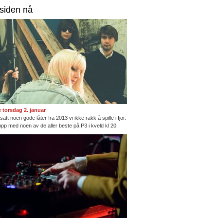
rsiden nå
te torsdag 2. januar
satt noen gode låter fra 2013 vi ikke rakk å spille i fjor.
opp med noen av de aller beste på P3 i kveld kl 20.