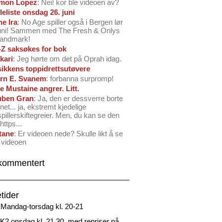
mon Lopez
: Nei! kor ble videoen av?
leliste onsdag 26. juni
ne Ira
: No Age spiller også i Bergen lør
juni! Sammen med The Fresh & Onlys
Landmark!
-Z saksøkes for bok
kari
: Jeg hørte om det på Oprah idag.
ikkens toppidrettsutøvere
rn E. Svanem
: forbanna surpromp!
e Mustaine angrer. Litt.
ben Gran
: Ja, den er dessverre borte
net... ja, ekstremt kjedelige
spillerskiftegreier. Men, du kan se den
https...
tane
: Er videoen nede? Skulle likt å se
 videoen
kommentert
tider
Mandag-torsdag kl. 20-21
2 onsdag kl. 21.30, med repriser på