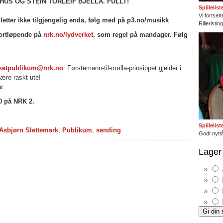
HUS OG STEIN TORLEIF BJELLA. FULLT!
Spillelis
Vi fortset
lletter ikke tilgjengelig enda, følg med på p3.no/musikk
Rilleristi
 fortløpende på
nrk.no/lydverket
, som regel på mandager. Følg
rketpublikum@nrk.no
. Førstemann-til-mølla-prinsippet gjelder i
være raskt ute!
r.
0 på NRK 2.
Spillelis
Asbjørn Slettemark
,
Publikum
,
sending
Godt nyttå
Lager 