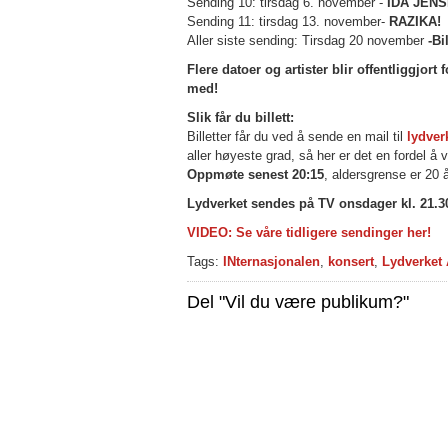
Sending 10: tirsdag 6. november -
IDA JENS
Sending 11: tirsdag 13. november-
RAZIKA!
Aller siste sending: Tirsdag 20 november
-Bi
Flere datoer og artister blir offentliggjort
med!
Slik får du billett:
Billetter får du ved å sende en mail til
lydve
aller høyeste grad, så her er det en fordel å 
Oppmøte senest 20:15
, aldersgrense er 20 å
Lydverket sendes på TV onsdager kl. 21.3
VIDEO: Se våre tidligere sendinger her!
Tags:
INternasjonalen
,
konsert
,
Lydverket 
Del "Vil du være publikum?"