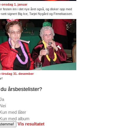
te onsdag 1. januar
ter festen inn i det nye året også, og disker opp med
ng-sett signert Big Ice, Tarjei Nygård og Finnebassen.
te tirsdag 31. desember
r!
du årsbestelister?
Ja
Nei
Kun med låter
Kun med album
Vis resultatet