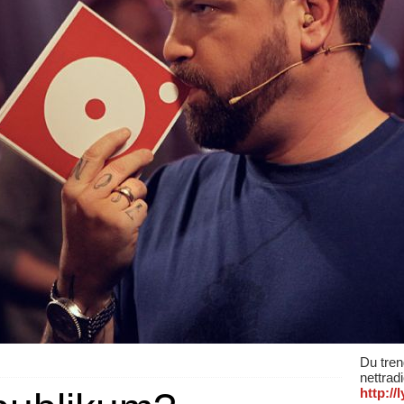
Du tren
nettrad
http:/