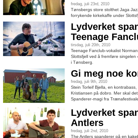
fredag, juli 23rd, 2010
Tønsbergs store stolthet Jaga Jazz
forrykende kirkekaffe under Slottsfje
Lydverket spa
Teenage Fancl
tirsdag, juli 20th, 2010
Teenage Fanclub-vokalist Norman B
Slottsfjell ved å fremføre singele
i Tønsberg.
Gi meg noe ko
fredag, juli 9th, 2010
Stein Torleif Bjella, en kontrabass, 
Kristiansen på dobro. Mer skal det 
Spanderer-magi fra Trænafestival
Lydverket spa
Antlers
fredag, juli 2nd, 2010
The Antlers spanderer på en kake