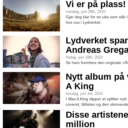
Vi er på plass!
mandag, juni 28th, 2010
Gjør deg klar for en uke som står 
hos oss i Lydverket.
Lydverket spa
Andreas Greg
fredag, juni 18th, 2010
Se ham fremføre den originale «Ru
Nytt album på 
A King
torsdag, juni 3rd, 2010
I Was A King slipper et splitter nyt
coveret, låtlisten og den skinnend
Disse artistene
million