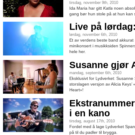
tirsdag, november 9th, 2010
Ida Maria har gitt
Katla
noen absolu
gang bør hun stole på at hun kan s
Live på lørdag
lørdag, november 6th, 2010
Et av verdens beste band akkurat n
minikonsert i musikksiden Spinners
hele her.
Susanne gjør A
mandag, september 6th, 2010
Eksklusivt for Lydverket: Susann
storslagen versjon av Alicia Keys’
Heart»!
Ekstranummer-
i en kano
tirsdag, august 17th, 2010
Fordel med å lage Lydverket Spand
på til du padler til brygga.