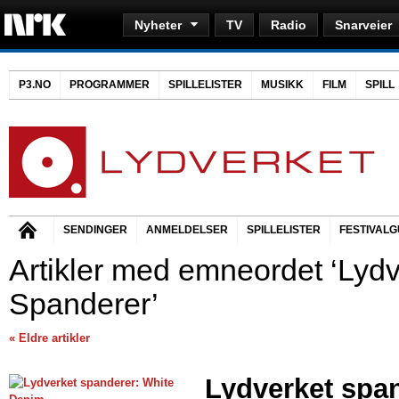
Nyheter
TV
Radio
Snarveier
P3.NO
PROGRAMMER
SPILLELISTER
MUSIKK
FILM
SPILL
SENDINGER
ANMELDELSER
SPILLELISTER
FESTIVALG
Artikler med emneordet ‘Lydv
Spanderer’
« Eldre artikler
Lydverket spa