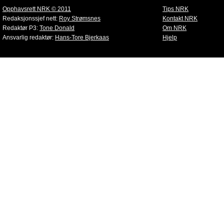
Opphavsrett NRK © 2011
Tips NRK
Redaksjonssjef nett:
Roy Strømsnes
Kontakt NRK
Redaktør P3:
Tone Donald
Om NRK
Ansvarlig redaktør:
Hans-Tore Bjerkaas
Hjelp