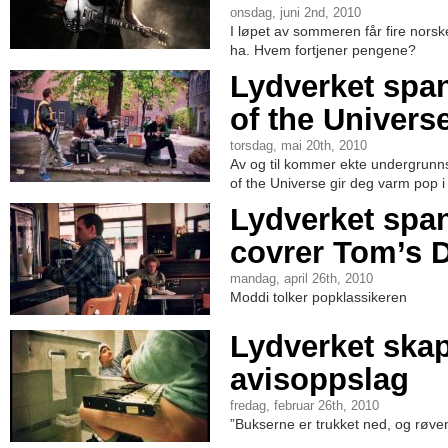
onsdag, juni 2nd, 2010
I løpet av sommeren får fire norske 
ha. Hvem fortjener pengene?
Lydverket span
of the Univers
torsdag, mai 20th, 2010
Av og til kommer ekte undergrunnsh
of the Universe gir deg varm pop 
Lydverket spa
covrer Tom’s D
mandag, april 26th, 2010
Moddi tolker popklassikeren
Lydverket ska
avisoppslag
fredag, februar 26th, 2010
”Bukserne er trukket ned, og røv