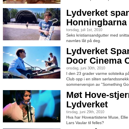
Lydverket spa
Honningbarna
torsdag, juli 1st, 2010
Seks kristiansandgutter med snitt
navnløs låt på deg.
Lydverket Spa
Door Cinema 
onsdag, juni 30th, 2010
I den 23 grader varme solsteika 
Club opp i en sliten sørlandssnekk
sommerversjon av ”Something Go
Møt Hove-stje
Lydverket
tirsdag, juni 29th, 2010
Hva har Hoveartistene Muse, Ellie 
Lars Vaular til felles?