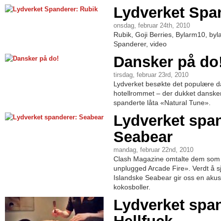
Lydverket Spa
onsdag, februar 24th, 2010
Rubik, Goji Berries, Bylarm10, by
Spanderer, video
Dansker på do
tirsdag, februar 23rd, 2010
Lydverket besøkte det populære d
hotellrommet – der dukket danske
spanderte låta «Natural Tune».
Lydverket spa
Seabear
mandag, februar 22nd, 2010
Clash Magazine omtalte dem som 
unplugged Arcade Fire». Verdt å s
Islandske Seabear gir oss en akusti
kokosboller.
Lydverket span