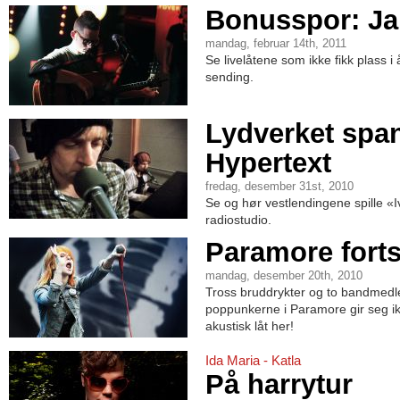
Bonusspor: Ja
mandag, februar 14th, 2011
Se livelåtene som ikke fikk plass i 
sending.
Lydverket spa
Hypertext
fredag, desember 31st, 2010
Se og hør vestlendingene spille «I
radiostudio.
Paramore forts
mandag, desember 20th, 2010
Tross bruddrykter og to bandmed
poppunkerne i Paramore gir seg ikk
akustisk låt her!
Ida Maria - Katla
På harrytur