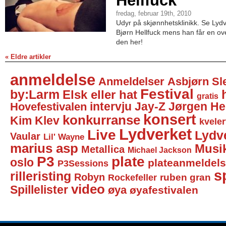
Hellfuck
fredag, februar 19th, 2010
Udyr på skjønnhetsklinikk. Se Ly
Bjørn Hellfuck mens han får en ov
den her!
« Eldre artikler
anmeldelse
Anmeldelser
Asbjørn Sl
Festival
by:Larm
Elsk eller hat
gratis
intervju
Jay-Z
Jørgen He
Hovefestivalen
konsert
konkurranse
Kim Klev
kveler
Lydverket
Live
Lydv
Vaular
Lil' Wayne
marius asp
Musi
Metallica
Michael Jackson
P3
plate
oslo
plateanmeldel
P3Sessions
sp
rilleristing
Robyn
Rockefeller
ruben gran
video
Spillelister
øya
øyafestivalen