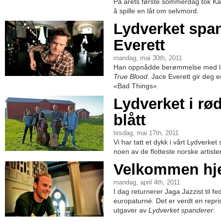
På årets første sommerdag tok Kai
å spille en låt om selvmord.
Lydverket span
Everett
mandag, mai 30th, 2011
Han oppnådde berømmelse med lå
True Blood
. Jace Everett gir deg e
«Bad Things».
Lydverket i rød
blått
tirsdag, mai 17th, 2011
Vi har tatt et dykk i vårt Lydverke
noen av de flotteste norske artist
Velkommen hj
mandag, april 4th, 2011
I dag returnerer Jaga Jazzist til fe
europaturné. Det er verdt en repri
utgaver av
Lydverket spanderer
.