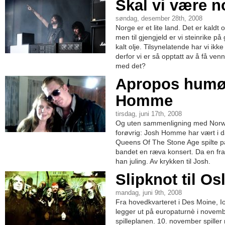
Skal vi være 
søndag, desember 28th, 2008
Norge er et lite land. Det er kaldt
men til gjengjeld er vi steinrike på
kalt olje. Tilsynelatende har vi ikk
derfor vi er så opptatt av å få ven
med det?
Apropos humør
Homme
tirsdag, juni 17th, 2008
Og uten sammenligning med Nor
forøvrig: Josh Homme har vært i d
Queens Of The Stone Age spilte p
bandet en ræva konsert. Da en fra
han juling. Av krykken til Josh.
Slipknot til Os
mandag, juni 9th, 2008
Fra hovedkvarteret i Des Moine, I
legger ut på europaturnè i novemb
spilleplanen. 10. november spill