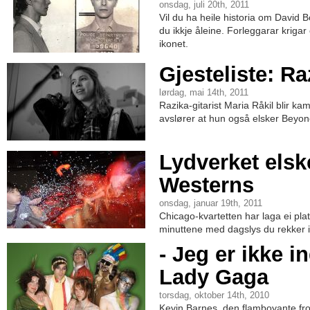
onsdag, juli 20th, 2011
Vil du ha heile historia om David B
du ikkje åleine. Forleggarar kriga
ikonet.
Gjesteliste: Ra
lørdag, mai 14th, 2011
Razika-gitarist Maria Råkil blir k
avslører at hun også elsker Beyonc
Lydverket elsk
Westerns
onsdag, januar 19th, 2011
Chicago-kvartetten har laga ei pla
minuttene med dagslys du rekker i
- Jeg er ikke i
Lady Gaga
torsdag, oktober 14th, 2010
Kevin Barnes, den flamboyante fron