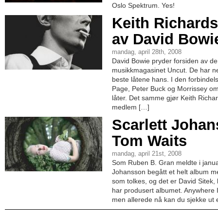
Oslo Spektrum. Yes!
Keith Richards
av David Bowi
mandag, april 28th, 2008
David Bowie pryder forsiden av d
musikkmagasinet Uncut. De har nem
beste låtene hans. I den forbindels
Page, Peter Buck og Morrissey om s
låter. Det samme gjør Keith Richard
medlem […]
Scarlett Johan
Tom Waits
mandag, april 21st, 2008
Som Ruben B. Gran meldte i januar,
Johansson begått et helt album me
som tolkes, og det er David Sitek
har produsert albumet. Anywhere I
men allerede nå kan du sjekke ut 