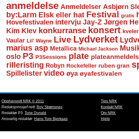
anmeldelse
Anmeldelser
Asbjørn Sl
Festival
by:Larm
Elsk eller hat
gratis
intervju
Jay-Z
Jørgen He
Hovefestivalen
konsert
konkurranse
Kim Klev
kveler
Lydverket
Live
Lydv
Vaular
Lil' Wayne
marius asp
Musi
Metallica
Michael Jackson
P3
plate
oslo
plateanmeldel
P3Sessions
sp
rilleristing
Robyn
Rockefeller
ruben gran
video
Spillelister
øya
øyafestivalen
Opphavsrett NRK © 2011
Tips NRK
Redaksjonssjef nett:
Roy Strømsnes
Kontakt NRK
Redaktør P3:
Tone Donald
Om NRK
Ansvarlig redaktør:
Hans-Tore Bjerkaas
Hjelp