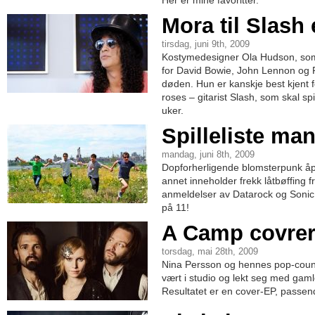
Her er mine favoritter.
Mora til Slash
tirsdag, juni 9th, 2009
Kostymedesigner Ola Hudson, som
for David Bowie, John Lennon og R
døden. Hun er kanskje best kjent 
roses – gitarist Slash, som skal sp
uker.
Spilleliste man
mandag, juni 8th, 2009
Dopforherligende blomsterpunk åp
annet inneholder frekk låtbøffing f
anmeldelser av Datarock og Sonic
på 11!
A Camp covrer
torsdag, mai 28th, 2009
Nina Persson og hennes pop-coun
vært i studio og lekt seg med gaml
Resultatet er en cover-EP, passen