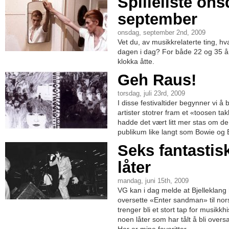
Spilleliste ons
september
onsdag, september 2nd, 2009
Vet du, av musikkrelaterte ting, h
dagen i dag? For både 22 og 35 år
klokka åtte.
Geh Raus!
torsdag, juli 23rd, 2009
I disse festivaltider begynner vi å
artister stotrer fram et «toosen t
hadde det vært litt mer stas om d
publikum like langt som Bowie og 
Seks fantastis
låter
mandag, juni 15th, 2009
VG kan i dag melde at Bjelleklang ha
oversette «Enter sandman» til nor
trenger bli et stort tap for musikkh
noen låter som har tålt å bli oversa