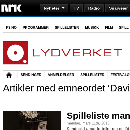
Nyheter
TV
Radio
Snarveier
P3.NO
PROGRAMMER
SPILLELISTER
MUSIKK
FILM
SPILL
SENDINGER
ANMELDELSER
SPILLELISTER
FESTIVALG
Artikler med emneordet ‘Dav
Spilleliste ma
mandag, mars 11th, 2013
Kendrick Lamar forteller om en lå