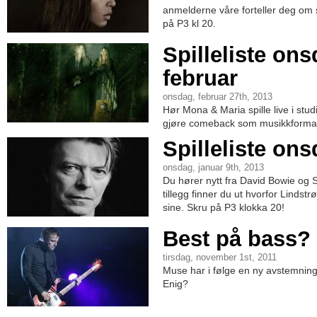
anmelderne våre forteller deg om 
på P3 kl 20.
Spilleliste ons
februar
onsdag, februar 27th, 2013
Hør Mona & Maria spille live i stu
gjøre comeback som musikkformat
Spilleliste ons
onsdag, januar 9th, 2013
Du hører nytt fra David Bowie og S
tillegg finner du ut hvorfor Lindst
sine. Skru på P3 klokka 20!
Best på bass?
tirsdag, november 1st, 2011
Muse har i følge en ny avstemning l
Enig?