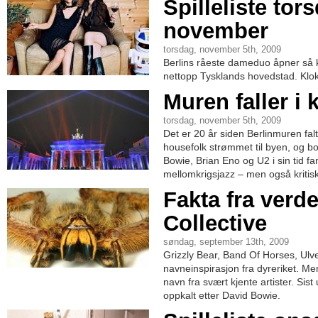
Spilleliste tor
november
torsdag, november 5th, 2009
Berlins råeste dameduo åpner så k
nettopp Tysklands hovedstad. Klok
Muren faller i 
torsdag, november 5th, 2009
Det er 20 år siden Berlinmuren fal
housefolk strømmet til byen, og bo
Bowie, Brian Eno og U2 i sin tid fa
mellomkrigsjazz – men også kritisk 
Fakta fra verd
Collective
søndag, september 13th, 2009
Grizzly Bear, Band Of Horses, Ulv
navneinspirasjon fra dyreriket. Men
navn fra svært kjente artister. Sis
oppkalt etter David Bowie.