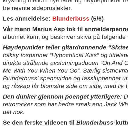
krysning mellom nye låter og høydepunkter fra
tre nevnte sideprosjekter.
Les anmeldelse:
Blunderbuss
(5/6)
Vår mann Marius Asp tok til anmelderpenn
albumet kom, og beskriver skiva på følgende 
Høydepunkter teller gitardrønnende “Sixte
folksy tospannet “Hypocritical Kiss” og tittels
direkte strålende avslutningsduoen ”On And 
Me With You When You Go”. Særlig sistnevn
Blunderbuss’ spennvidde og løssluppenhet ut
og råskap får blomstre side om side, med lik 
Den dunker gjennom poenget ytterligere:
De
retrorocker som har bedre smak enn Jack Wh
dét nok.
Se den ferske videoen til
Blunderbuss
-kut