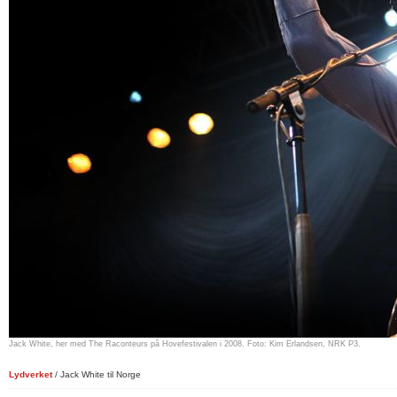
Jack White, her med The Raconteurs på Hovefestivalen i 2008. Foto: Kim Erlandsen, NRK P3.
Lydverket
/ Jack White til Norge