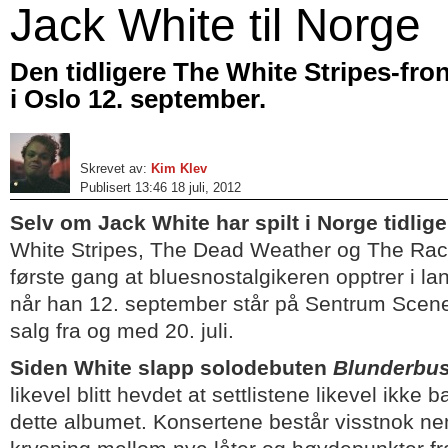
Jack White til Norge
Den tidligere The White Stripes-fro
i Oslo 12. september.
Skrevet av:
Kim Klev
Publisert 13:46 18 juli, 2012
Selv om Jack White har spilt i Norge tidlig
White Stripes, The Dead Weather og The Racon
første gang at bluesnostalgikeren opptrer i l
når han 12. september står på Sentrum Scene i 
salg fra og med 20. juli.
Siden White slapp solodebuten
Blunderbu
likevel blitt hevdet at settlistene likevel ikke b
dette albumet. Konsertene består visstnok ne