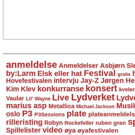
anmeldelse
Anmeldelser
Asbjørn Sl
Festival
by:Larm
Elsk eller hat
gratis
intervju
Jay-Z
Jørgen He
Hovefestivalen
konsert
konkurranse
Kim Klev
kveler
Lydverket
Live
Lydv
Vaular
Lil' Wayne
marius asp
Musi
Metallica
Michael Jackson
P3
plate
oslo
plateanmeldel
P3Sessions
sp
rilleristing
Robyn
Rockefeller
ruben gran
video
Spillelister
øya
øyafestivalen