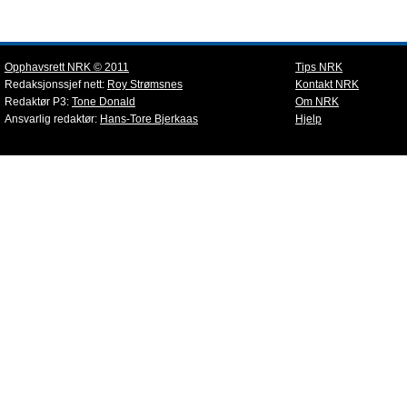
Opphavsrett NRK © 2011
Tips NRK
Redaksjonssjef nett:
Roy Strømsnes
Kontakt NRK
Redaktør P3:
Tone Donald
Om NRK
Ansvarlig redaktør:
Hans-Tore Bjerkaas
Hjelp