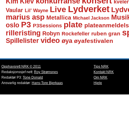
konsert
konkurranse
Kim Klev
kveler
Lydverket
Live
Lydv
Vaular
Lil' Wayne
marius asp
Musi
Metallica
Michael Jackson
P3
plate
oslo
plateanmeldel
P3Sessions
sp
rilleristing
Robyn
Rockefeller
ruben gran
video
Spillelister
øya
øyafestivalen
Opphavsrett NRK © 2011
Tips NRK
Redaksjonssjef nett:
Roy Strømsnes
Kontakt NRK
Redaktør P3:
Tone Donald
Om NRK
Ansvarlig redaktør:
Hans-Tore Bjerkaas
Hjelp