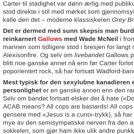
Carter til stadighet var dønn ærlig med publi
stod direkte i stil med mørket som gjennomsy
kalle den det – moderne klassiskeren
Grey Bri
Det er dermed med sunn skepsis man burd
reinkarnert
Gallows
med Wade McNeil
i fro
mannen som tidligere stod i bresjen for langt
Alexisonfire. Og selv om
livebandet
Gallows p
blitt noe ganske annet nå enn før Carter forlot 
poporientert rock, så har fortsatt Wadford-band
Mest typisk for den sexylubne kanadieren 
personlighet
er en ganske annen enn den r
Selv om bandet fortsatt elsker det å hate («
ACAB means? All cops are bastards! All cops
gensere med «Jesus is a cunt»-trykk), så har
mye av den semisympatiske nerven fra den 
sokkelen, som gjør ham ikke ulik andre pun