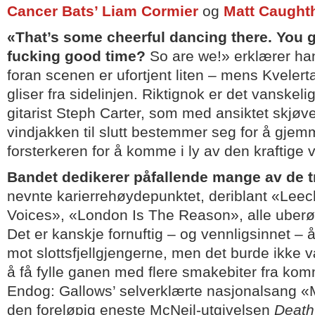
Cancer Bats’ Liam Cormier
og
Matt Caughth
«That’s some cheerful dancing there. You 
fucking good time?
So are we!» erklærer ha
foran scenen er ufortjent liten – mens Kveler
gliser fra sidelinjen. Riktignok er det vanske
gitarist Steph Carter, som med ansiktet skjøv
vindjakken til slutt bestemmer seg for å gje
forsterkeren for å komme i ly av den kraftige v
Bandet dedikerer påfallende mange av de tr
nevnte karierrehøydepunktet, deriblant «Lee
Voices», «London Is The Reason», alle uberø
Det er kanskje fornuftig – og vennligsinnet – å
mot slottsfjellgjengerne, men det burde ikke 
å få fylle ganen med flere smakebiter fra k
Endog: Gallows’ selverklærte nasjonalsang 
den foreløpig eneste McNeil-utgivelsen
Death