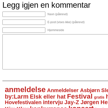
Legg igjen en kommentar
Navn (påkrevd)
E-post (vises ikke) (påkrevd)
Hjemmeside
anmeldelse
Anmeldelser
Asbjørn Sl
Festival
by:Larm
Elsk eller hat
gratis
intervju
Jay-Z
Jørgen He
Hovefestivalen