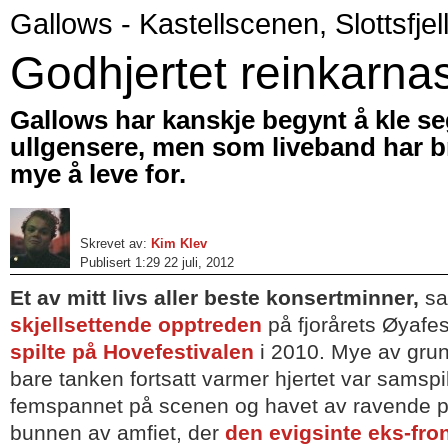
Gallows - Kastellscenen, Slottsfjel
Godhjertet reinkarna
Gallows har kanskje begynt å kle se
ullgensere, men som liveband har br
mye å leve for.
Skrevet av:
Kim Klev
Publisert 1:29 22 juli, 2012
Et av mitt livs aller beste konsertminner,
sa
skjellsettende opptreden
på fjorårets Øyafes
spilte på Hovefestivalen
i 2010. Mye av grun
bare tanken fortsatt varmer hjertet var samspi
femspannet på scenen og havet av ravende pu
bunnen av amfiet, der
den evigsinte eks-fr