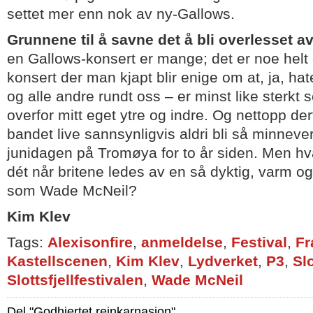
settet mer enn nok av ny-Gallows.
Grunnene til å savne det å bli overlesset a
en Gallows-konsert er mange; det er noe helt
konsert der man kjapt blir enige om at, ja, hat
og alle andre rundt oss – er minst like sterkt 
overfor mitt eget ytre og indre. Og nettopp derf
bandet live sannsynligvis aldri bli så minnev
junidagen på Tromøya for to år siden. Men hv
dét når britene ledes av en så dyktig, varm o
som Wade McNeil?
Kim Klev
Tags:
Alexisonfire
,
anmeldelse
,
Festival
,
Fr
Kastellscenen
,
Kim Klev
,
Lydverket
,
P3
,
Slo
Slottsfjellfestivalen
,
Wade McNeil
Del "Godhjertet reinkarnasjon"