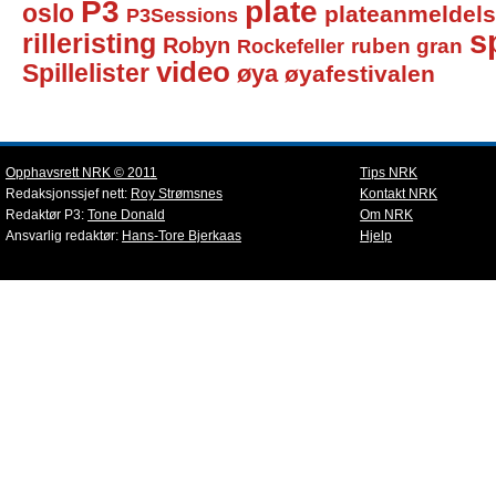
P3
plate
oslo
plateanmeldel
P3Sessions
sp
rilleristing
Robyn
Rockefeller
ruben gran
video
Spillelister
øya
øyafestivalen
Opphavsrett NRK © 2011
Tips NRK
Redaksjonssjef nett:
Roy Strømsnes
Kontakt NRK
Redaktør P3:
Tone Donald
Om NRK
Ansvarlig redaktør:
Hans-Tore Bjerkaas
Hjelp