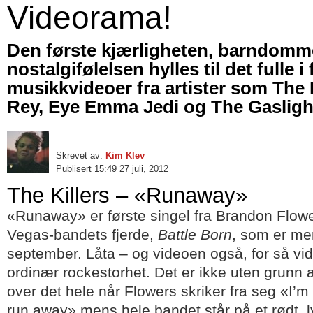
Videorama!
Den første kjærligheten, barndom
nostalgifølelsen hylles til det fulle i
musikkvideoer fra artister som The K
Rey, Eye Emma Jedi og The Gaslig
Skrevet av:
Kim Klev
Publisert 15:49 27 juli, 2012
The Killers – «Runaway»
«Runaway» er første singel fra Brandon Flowe
Vegas-bandets fjerde,
Battle Born
, som er me
september. Låta – og videoen også, for så vi
ordinær rockestorhet. Det er ikke uten grunn a
over det hele når Flowers skriker fra seg «I’m
run away» mens hele bandet står på et rødt, 