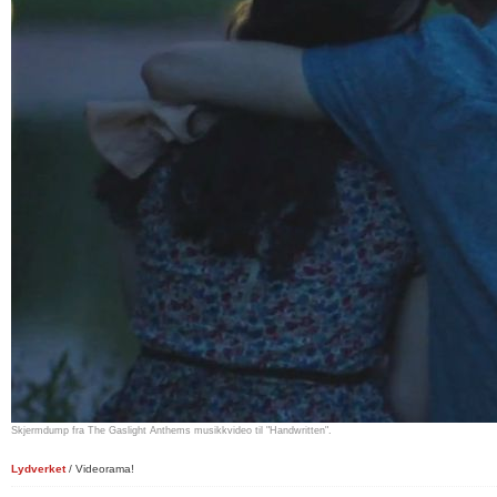
Skjermdump fra The Gaslight Anthems musikkvideo til "Handwritten".
Lydverket
/ Videorama!