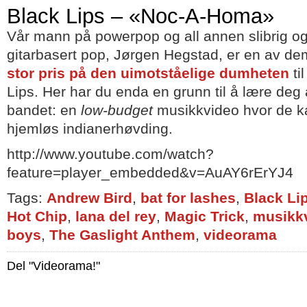
Black Lips – «Noc-A-Homa»
Vår mann på powerpop og all annen slibrig og
gitarbasert pop, Jørgen Hegstad, er en av de
stor pris på den uimotståelige dumheten
ti
Lips. Her har du enda en grunn til å lære deg 
bandet: en
low-budget
musikkvideo hvor de k
hjemløs indianerhøvding.
http://www.youtube.com/watch?
feature=player_embedded&v=AuAY6rErYJ4
Tags:
Andrew Bird
,
bat for lashes
,
Black Li
Hot Chip
,
lana del rey
,
Magic Trick
,
musikk
boys
,
The Gaslight Anthem
,
videorama
Del "Videorama!"