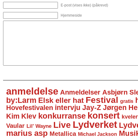
E-post (vises ikke) (påkrevd)
Hjemmeside
anmeldelse
Anmeldelser
Asbjørn Sl
Festival
by:Larm
Elsk eller hat
gratis
intervju
Jay-Z
Jørgen He
Hovefestivalen
konsert
konkurranse
Kim Klev
kveler
Lydverket
Live
Lydv
Vaular
Lil' Wayne
marius asp
Musi
Metallica
Michael Jackson