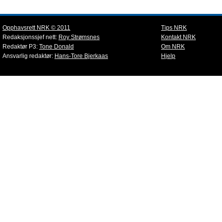
Opphavsrett NRK © 2011
Tips NRK
Redaksjonssjef nett:
Roy Strømsnes
Kontakt NRK
Redaktør P3:
Tone Donald
Om NRK
Ansvarlig redaktør:
Hans-Tore Bjerkaas
Hjelp