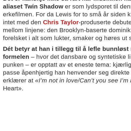
aliaset Twin Shadow
er som lydsporet til de
erkefilmen. For da Lewis for to små år siden 
intet med den
Chris Taylor
-produserte debut
mellom linjene: den Brooklyn-baserte domini
forelsket i alt som lukter, smaker og høres ut s
Dét betyr at han i tillegg til å lefle bunnlø
formelen
– hvor det dansbare og syntetiske li
punken – er opptatt av et eneste tema: kjærli
passe åpenhjertig han henvender seg direkte 
erklærer at
«I’m not in love/Can’t you see I’m
Heart».