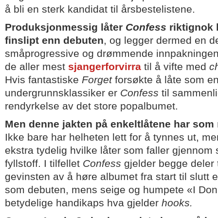
å bli en sterk kandidat til årsbestelistene.
Produksjonmessig låter
Confess
riktignok 
finslipt enn debuten
, og legger dermed en 
småprogressive og drømmende innpakningen 
de aller mest
sjangerforvirra
til å vifte med
c
Hvis fantastiske
Forget
forsøkte å låte som e
undergrunnsklassiker er
Confess
til sammenl
rendyrkelse av det store popalbumet.
Men denne jakten på enkeltlåtene har som r
Ikke bare har helheten lett for å tynnes ut, men
ekstra tydelig hvilke låter som faller gjennom
fyllstoff. I tilfellet
Confess
gjelder begge deler t
gevinsten av å høre albumet fra start til slutt er
som debuten, mens seige og humpete «I Don’t
betydelige handikaps hva gjelder
hooks.