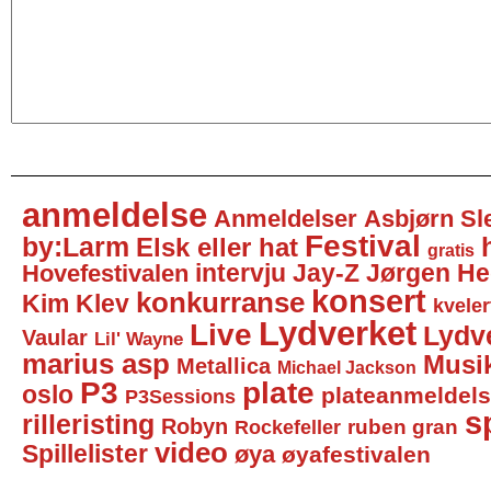
anmeldelse
Anmeldelser
Asbjørn Sl
Festival
by:Larm
Elsk eller hat
gratis
intervju
Jay-Z
Jørgen He
Hovefestivalen
konsert
konkurranse
Kim Klev
kveler
Lydverket
Live
Lydv
Vaular
Lil' Wayne
marius asp
Musi
Metallica
Michael Jackson
P3
plate
oslo
plateanmeldel
P3Sessions
sp
rilleristing
Robyn
Rockefeller
ruben gran
video
Spillelister
øya
øyafestivalen