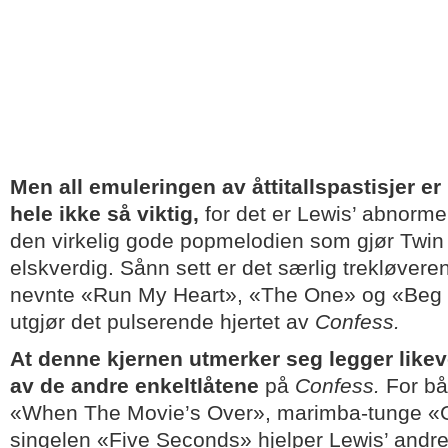
Men all emuleringen av åttitallspastisjer er 
hele ikke så viktig,
for det er Lewis’ abnorme t
den virkelig gode popmelodien som gjør Twi
elskverdig. Sånn sett er det særlig trekløver
nevnte «Run My Heart», «The One» og «Beg 
utgjør det pulserende hjertet av
Confess.
At denne kjernen utmerker seg legger likeve
av de andre enkeltlåtene
på
Confess.
For b
«When The Movie’s Over», marimba-tunge «G
singelen «Five Seconds» hjelper Lewis’ andre 