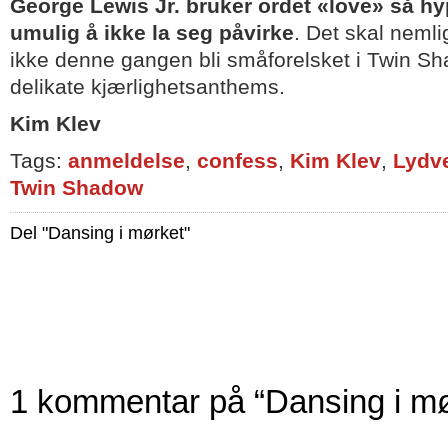
George Lewis Jr. bruker o
rdet «love» så hy
umulig å ikke la seg påvirke
. Det skal nemli
ikke denne gangen bli småforelsket i Twin Sh
delikate kjærlighetsanthems.
Kim Klev
Tags:
anmeldelse
,
confess
,
Kim Klev
,
Lydv
Twin Shadow
Del "Dansing i mørket"
1 kommentar på “Dansing i mø