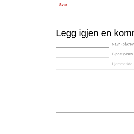
Svar
Legg igjen en kom
Navn (påkrev
E-post (vises
Hjemmeside