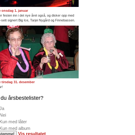
te onsdag 1. januar
ter festen inn i det nye året også, og disker opp med
ng-sett signert Big Ice, Tarjei Nygård og Finnebassen.
te tirsdag 31. desember
r!
du årsbestelister?
Ja
Nei
Kun med låter
Kun med album
Vis resultatet