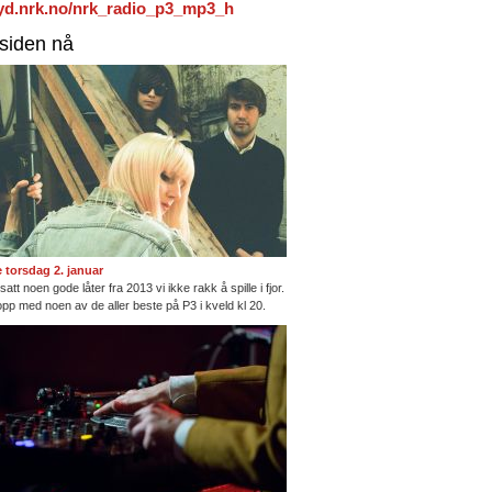
/lyd.nrk.no/nrk_radio_p3_mp3_h
rsiden nå
te torsdag 2. januar
satt noen gode låter fra 2013 vi ikke rakk å spille i fjor.
opp med noen av de aller beste på P3 i kveld kl 20.