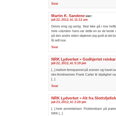
Svar
Martin K. Sandene
sier:
juli 22, 2012, kl. 11:12 am
Delvis enig og uenig. Skal ikke gå i noe hef
hele «stuntet» hans var dette en av de beste
på den andre siden skjønner jeg godt at det kan
få sett noe.
Svar
NRK Lydverket » Godhjertet reinka
juli 22, 2012, kl. 5:19 pm
[...] mellom femspannet på scenen og havet av
eks-frontmannen Frank Carter til stadighet v
[...]
Svar
NRK Lydverket » Alt fra Slottsfjellsf
juli 23, 2012, kl. 2:20 pm
[...] hele anmeldelsen: Problembarn på prøve 
NRK [...]