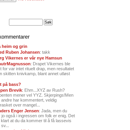
 kommentarer
å heim og grin
ed Ruben Johansen
: takk
arg Vikernes er vår nye Hamsun
nutrMagnusson
: Drapet Vikernes ble
 for var intet rituelt drap, men resultatet
n skitten knivkamp, blant annet utløst
t på bass?
pen Brevik
: Ehm...XYZ av Rush?
benten mener vel YYZ. Skjerpings!Men
andre har kommentert, veldig
rasket over mangel...
ders Enger Jensen
: Jada, men du
 jo også i ingressen om folk er enig. Det
o klart at du da kommer til å få lassevis
sv...