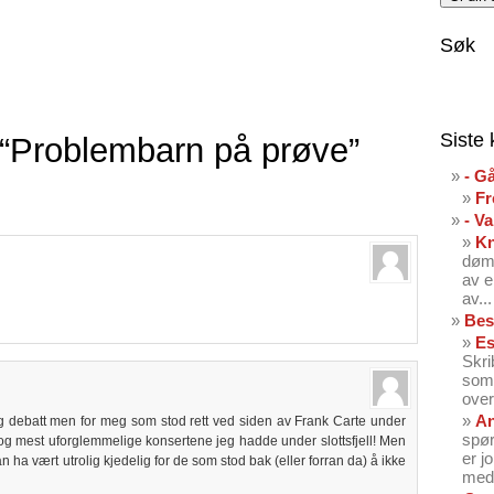
Søk
Siste
“Problembarn på prøve”
- G
Fr
- V
K
dømt
av e
av...
Bes
Es
Skri
som 
over
An
tig debatt men for meg som stod rett ved siden av Frank Carte under
spør
 og mest uforglemmelige konsertene jeg hadde under slottsfjell! Men
er j
 ha vært utrolig kjedelig for de som stod bak (eller forran da) å ikke
med 