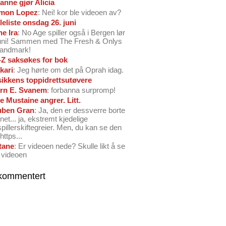
anne gjør Alicia
mon Lopez
: Nei! kor ble videoen av?
leliste onsdag 26. juni
ne Ira
: No Age spiller også i Bergen lør
juni! Sammen med The Fresh & Onlys
Landmark!
-Z saksøkes for bok
kari
: Jeg hørte om det på Oprah idag.
ikkens toppidrettsutøvere
rn E. Svanem
: forbanna surpromp!
e Mustaine angrer. Litt.
ben Gran
: Ja, den er dessverre borte
net... ja, ekstremt kjedelige
spillerskiftegreier. Men, du kan se den
https...
tane
: Er videoen nede? Skulle likt å se
 videoen
kommentert