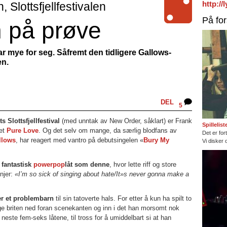
http:/
Slottsfjellfestivalen
På fo
 på prøve
r mye for seg. Såfremt den tidligere Gallows-
en.
DEL
5
s Slottsfjellfestival
(med unntak av New Order, såklart) er Frank
Spillelis
det
Pure Love
. Og det selv om mange, da særlig blodfans av
Det er fort
llows
, har reagert med vantro på debutsingelen «
Bury My
Vi disker 
 fantastisk
powerpop
låt som denne
, hvor lette riff og store
injer:
«I’m so sick of singing about hate/It»s never gonna make a
 er et problembarn
til sin tatoverte hals. For etter å kun ha spilt to
unge briten ned foran scenekanten og inn i det han morsomt nok
 neste fem-seks låtene, til tross for å umiddelbart si at han