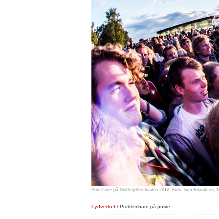
Pure Love på Slottsfjellfestivalen 2012. Foto: Kim Erlandsen,
Lydverket
/ Problembarn på prøve