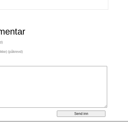
mentar
d)
 ikke) (påkrevd)