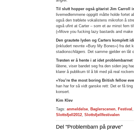
angrer.
Til slutt hopper også gitarist Jim Carroll 
livemedlemmene oppgitt måtte holde fortet al
også den trøblete vokalistens mikrofon å str
også ufint at Carter – som et av minst fem ti
(«Move you fucking lazy bastards and make a c
Den grautete lyden og Carters komplett id
(inkludert nevnte «Bury My Bones») fra det 
stadion
schlägers.
Det samme gjelder en låt o
Trøsten er å hente i at idet problembarnet t
låtene, viser bandet seg fra den siden jeg h
klarer å publikum til å bli med på real rocke
«You’re the most boring British fellow ever»
han har for så vidt ganske rett: Det er få t
konsert.
Kim Klev
Tags:
anmeldelse
,
Baglerscenen
,
Festival
Slottsfjell2012
,
Slottsfjellfestivalen
Del "Problembarn på prøve"