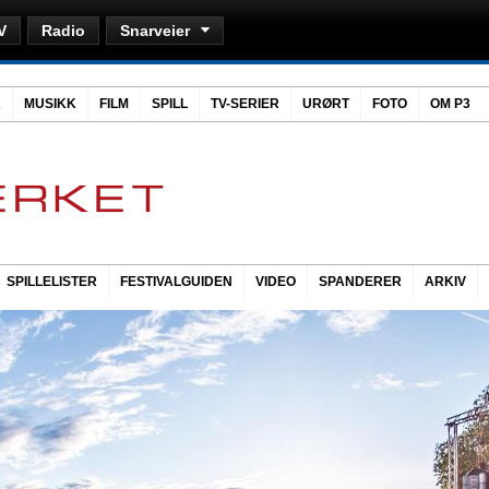
V
Radio
Snarveier
R
MUSIKK
FILM
SPILL
TV-SERIER
URØRT
FOTO
OM P3
SPILLELISTER
FESTIVALGUIDEN
VIDEO
SPANDERER
ARKIV