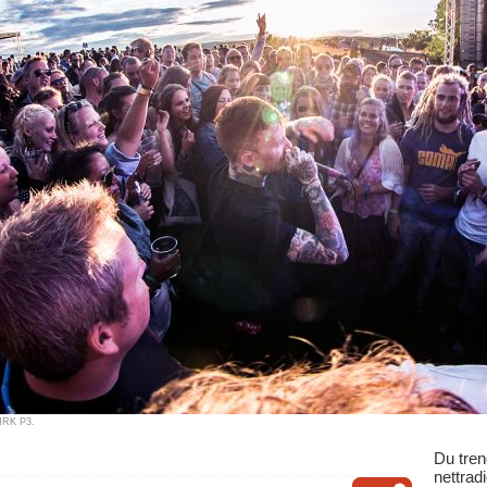
 NRK P3.
Du tren
nettrad