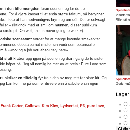
inn i den lille mengden
foran scenen, og lar de tre
Spillelis
ene. For å gjøre kaoset til et enda større faktum, så begynner
Vi fortset
eike. Ikke at han nødvendigvis bryr seg om dét. Det er selvsagt
Rilleristi
lfeller – riktignok med et smil om munnen, disser publikum
ircle pit! Oh well, this is never going to work.»).
iotiske scenestunt
sørger for at mange lovende smakebiter
kommende debutalbumet mister sin verdi som potensielle
m å «working a job you absolutely hate».
il slutt klatrer
opp igjen på scenen og drar i gang de to siste
adde håpet på. Jeg vil nemlig ha mer av et breialt Pure Love som
messing.
 skriker en tilfeldig fyr
fra siden av meg rett før siste låt. Og
Spillelis
ing jeg kan komme på som er døvere enn å sabotere sin egen
Godt nyttå
Lager 
,
Frank Carter
,
Gallows
,
Kim Klev
,
Lydverket
,
P3
,
pure love
,