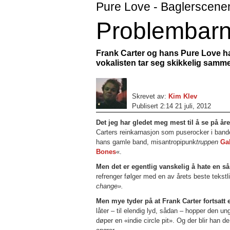
Pure Love - Baglerscenen, 
Problembarn
Frank Carter og hans Pure Love ha
vokalisten tar seg skikkelig samm
Skrevet av:
Kim Klev
Publisert 2:14 21 juli, 2012
Det jeg har gledet meg mest til å se på året
Carters reinkarnasjon som puserocker i ban
hans gamle band, misantropipunk
truppen
Ga
Bones
«.
Men det er egentlig vanskelig å hate en så
refrenger følger med en av årets beste tekstl
change».
Men mye tyder på at Frank Carter fortsatt
låter – til elendig lyd, sådan – hopper den 
døper en «indie circle pit». Og der blir han de