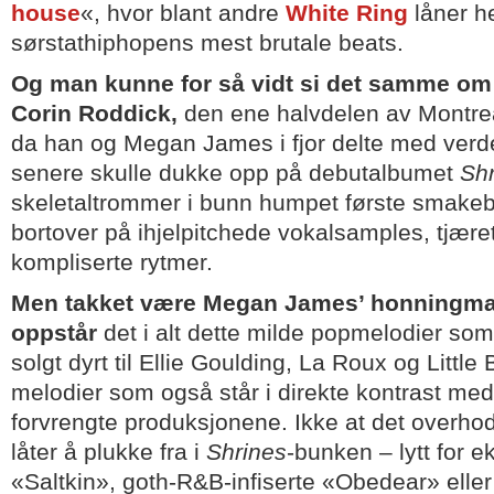
house
«, hvor blant andre
White Ring
låner h
sørstathiphopens mest brutale beats.
Og man kunne for så vidt si det samme om
Corin Roddick,
den ene halvdelen av Montrea
da han og Megan James i fjor delte med verde
senere skulle dukke opp på debutalbumet
Sh
skeletaltrommer i bunn humpet første smakeb
bortover på ihjelpitchede vokalsamples, tjære
kompliserte rytmer.
Men takket være Megan James’ honningma
oppstår
det i alt dette milde popmelodier som
solgt dyrt til Ellie Goulding, La Roux og Little
melodier som også står i direkte kontrast me
forvrengte produksjonene. Ikke at det overho
låter å plukke fra i
Shrines
-bunken – lytt for 
«Saltkin», goth-R&B-infiserte «Obedear» eller