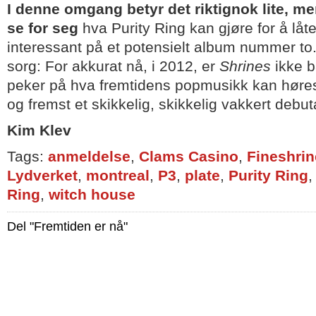
I denne omgang betyr det riktignok lite, me
se for seg
hva Purity Ring kan gjøre for å låte 
interessant på et potensielt album nummer to
sorg: For akkurat nå, i 2012, er
Shrines
ikke b
peker på hva fremtidens popmusikk kan høres
og fremst et skikkelig, skikkelig vakkert debu
Kim Klev
Tags:
anmeldelse
,
Clams Casino
,
Fineshrin
Lydverket
,
montreal
,
P3
,
plate
,
Purity Ring
Ring
,
witch house
Del "Fremtiden er nå"