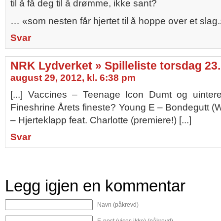
til å få deg til å drømme, ikke sant?
… «som nesten får hjertet til å hoppe over et slag
Svar
NRK Lydverket » Spilleliste torsdag 23
august 29, 2012, kl. 6:38 pm
[...] Vaccines – Teenage Icon Dumt og uinter
Fineshrine Årets fineste? Young E – Bondegutt (
– Hjerteklapp feat. Charlotte (premiere!) [...]
Svar
Legg igjen en kommentar
Navn (påkrevd)