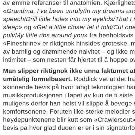
av ømme referanser til anatomien. Kjærlighe
«Grandma, I’ve been unruly/In my dreams an
speech/Drill little holes into my eyelids/That 
sleep»
og
«Get a little closer let it fold/Cut
pull/My little ribs around you»
fra henholdsvis
«Fineshrine» er riktignok hinsides groteske, 
av barnlig og drømmende naivitet – og ikke m
intimitet – som nesten får hjertet til å hoppe o
Man slipper riktignok ikke unna faktumet a
umåtelig formelbasert.
Roddick vet at det ha
skinnende bevis på hvor langt teknologien har
musikkproduksjonen i løpet av kun de ti siste 
muligens derfor han helst vil slippe å bevege 
komfortsonene. Foruten like sterke melodier
høydepunktenene blir kutt som «Crawlersout»
bevis på hvor glad duoen er er i sin signaturf