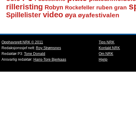
sp
rilleristing
Robyn
Rockefeller
ruben gran
video
Spillelister
øya
øyafestivalen
Opphavsrett NRK © 2011
Tips NRK
Redaksjonssjef nett:
Roy Strømsnes
Kontakt NRK
Redaktør P3:
Tone Donald
Om NRK
Ansvarlig redaktør:
Hans-Tore Bjerkaas
Hjelp