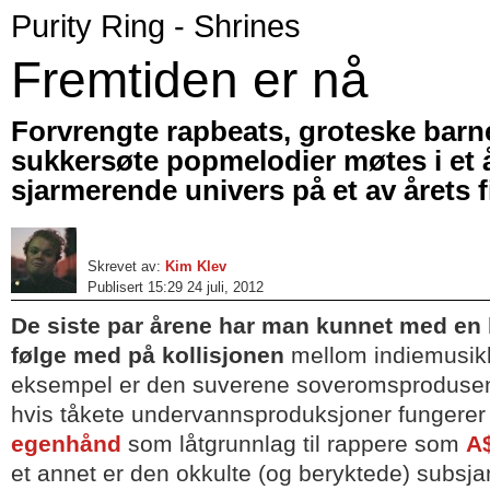
Purity Ring - Shrines
Fremtiden er nå
Forvrengte rapbeats, groteske ba
sukkersøte popmelodier møtes i et 
sjarmerende univers på et av årets 
Skrevet av:
Kim Klev
Publisert 15:29 24 juli, 2012
De siste par årene har man kunnet med en
følge med på kollisjonen
mellom indiemusik
eksempel er den suverene soveromsproduse
hvis tåkete undervannsproduksjoner fungerer 
egenhånd
som låtgrunnlag til rappere som
A
et annet er den okkulte (og beryktede) subsj