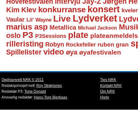
intervju
Jay-Z
Jørgen He
Hovefestivalen
konsert
konkurranse
Kim Klev
kveler
Lydverket
Live
Lydv
Vaular
Lil' Wayne
marius asp
Musi
Metallica
Michael Jackson
P3
plate
oslo
plateanmeldel
P3Sessions
sp
rilleristing
Robyn
Rockefeller
ruben gran
video
Spillelister
øya
øyafestivalen
Opphavsrett NRK © 2011
Tips NRK
Redaksjonssjef nett:
Roy Strømsnes
Kontakt NRK
Redaktør P3:
Tone Donald
Om NRK
Ansvarlig redaktør:
Hans-Tore Bjerkaas
Hjelp