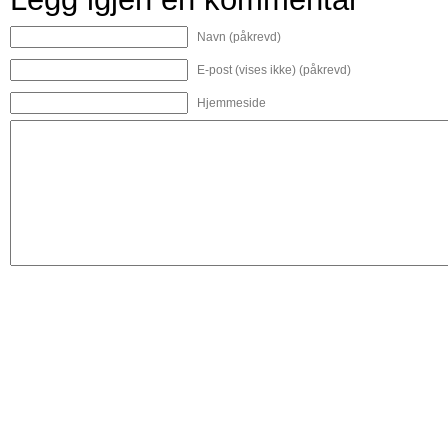
Navn (påkrevd)
E-post (vises ikke) (påkrevd)
Hjemmeside