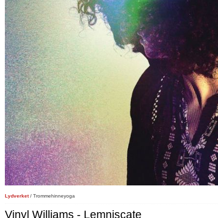
Lydverket
/ Trommehinneyoga
Vinyl Williams - Lemniscate