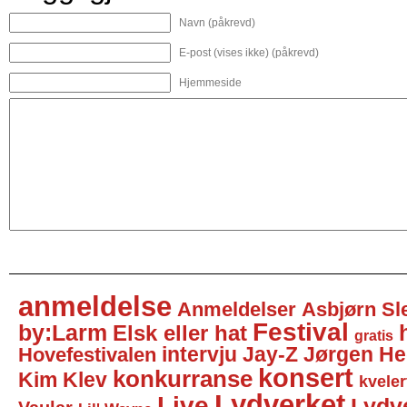
Navn (påkrevd)
E-post (vises ikke) (påkrevd)
Hjemmeside
anmeldelse
Anmeldelser
Asbjørn Sl
Festival
by:Larm
Elsk eller hat
gratis
intervju
Jay-Z
Jørgen He
Hovefestivalen
konsert
konkurranse
Kim Klev
kveler
Lydverket
Live
Lydv