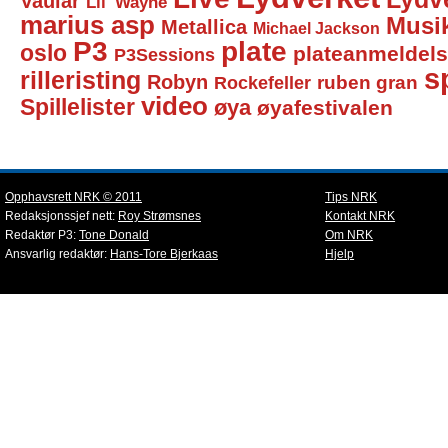
Vaular
Lil' Wayne
marius asp
Musi
Metallica
Michael Jackson
P3
plate
oslo
plateanmeldel
P3Sessions
sp
rilleristing
Robyn
Rockefeller
ruben gran
video
Spillelister
øya
øyafestivalen
Opphavsrett NRK © 2011
Tips NRK
Redaksjonssjef nett:
Roy Strømsnes
Kontakt NRK
Redaktør P3:
Tone Donald
Om NRK
Ansvarlig redaktør:
Hans-Tore Bjerkaas
Hjelp