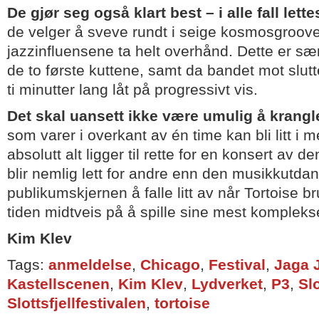
De gjør seg også klart best – i alle fall lett
de velger å sveve rundt i seige kosmosgrooves
jazzinfluensene ta helt overhånd. Dette er sæ
de to første kuttene, samt da bandet mot slut
ti minutter lang låt på progressivt vis.
Det skal uansett ikke være umulig å krangle 
som varer i overkant av én time kan bli litt i m
absolutt alt ligger til rette for en konsert av d
blir nemlig lett for andre enn den musikkutda
publikumskjernen å falle litt av når Tortoise 
tiden midtveis på å spille sine mest kompleks
Kim Klev
Tags:
anmeldelse
,
Chicago
,
Festival
,
Jaga J
Kastellscenen
,
Kim Klev
,
Lydverket
,
P3
,
Slo
Slottsfjellfestivalen
,
tortoise