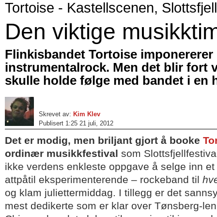
Tortoise - Kastellscenen, Slottsfjel
Den viktige musikkti
Flinkisbandet Tortoise imponererer 
instrumentalrock. Men det blir fort 
skulle holde følge med bandet i en h
Skrevet av:
Kim Klev
Publisert 1:25 21 juli, 2012
Det er modig, men briljant gjort å booke
To
ordinær musikkfestival
som Slottsfjellfestiv
ikke verdens enkleste oppgave å selge inn et 
attpåtil eksperimenterende – rockeband til
hv
og klam juliettermiddag. I tillegg er det sannsy
mest dedikerte som er klar over Tønsberg-lenke