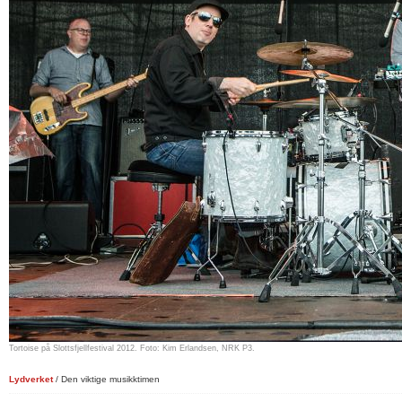
Tortoise på Slottsfjellfestival 2012. Foto: Kim Erlandsen, NRK P3.
Lydverket
/ Den viktige musikktimen