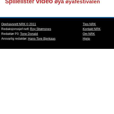
video
Spillelister
øya
øyafestivalen
Opphavsrett NRK © 2011
Tips NRK
Redaksjonssjef nett:
Roy Strømsnes
Kontakt NRK
Redaktør P3:
Tone Donald
Om NRK
Ansvarlig redaktør:
Hans-Tore Bjerkaas
Hjelp