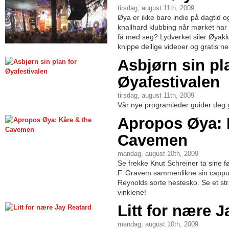
tirsdag, august 11th, 2009
Øya er ikke bare indie på dagtid og
knallhard klubbing når mørket har
få med seg? Lydverket siler Øyakl
knippe deilige videoer og gratis n
Asbjørn sin pl
Øyafestivalen
tirsdag, august 11th, 2009
Vår nye programleder guider deg
Apropos Øya: 
Cavemen
mandag, august 10th, 2009
Se frekke Knut Schreiner ta sine 
F. Gravem sammenlikne sin cappuc
Reynolds sorte hestesko. Se et str
vinklene!
Litt for nære 
mandag, august 10th, 2009