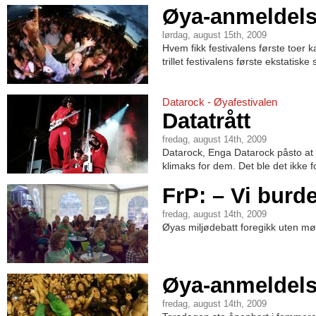
Øya-anmeldels
lørdag, august 15th, 2009
Hvem fikk festivalens første toer k
trillet festivalens første ekstatiske
Datarock - Øyafestivalen
Datatrått
fredag, august 14th, 2009
Datarock, Enga Datarock påsto at s
klimaks for dem. Det ble det ikke f
FrP: – Vi burd
fredag, august 14th, 2009
Øyas miljødebatt foregikk uten mør
Øya-anmeldels
fredag, august 14th, 2009