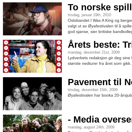
To norske spil
tirsdag, januar 19th, 2010
Oslobandet I Was A King og berg
valgt ut av Øyafestivalen til å spi
god sjanse, sier britiske bandkolle
Årets beste: Tr
mandag, desember 21st, 2009
Lydverkets redaksjon gir deg sine 
største nedturer fra året som gikk.
Pavement til N
tirsdag, desember 15th, 2009
Øyafestivalen har booka 20-årsjub
- Media overse
mandag, august 24th, 2009