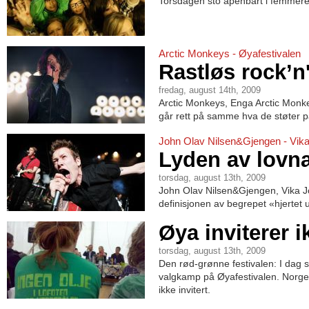
Torsdagen sto åpenbart i femmere
Arctic Monkeys - Øyafestivalen
Rastløs rock’n'
fredag, august 14th, 2009
Arctic Monkeys, Enga Arctic Monkey
går rett på samme hva de støter p
John Olav Nilsen&Gjengen - Vika
Lyden av lovn
torsdag, august 13th, 2009
John Olav Nilsen&Gjengen, Vika 
definisjonen av begrepet «hjertet 
Øya inviterer i
torsdag, august 13th, 2009
Den rød-grønne festivalen: I dag sl
valgkamp på Øyafestivalen. Norges 
ikke invitert.