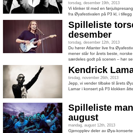
torsdag, desember 19th, 2013
Vi klinker til med en førjulspresan
fra Øyafestivalen på P3 kl, i tillegg 
Spilleliste tor
desember
torsdag, desember 12th, 2013
Du hører Atlanter live fra Øyafest
mener står for årets beste, norsk
særdeles godt på scenen – hør sel
Kendrick Lamar
tirsdag, november 26th, 2013
Jepp, vi vender tilbake til årets Ø
Lamar i konsert på P3 klokken åtte
Spilleliste ma
august
mandag, august 12th, 2013
Gjenopplev deler av Øya-konserten