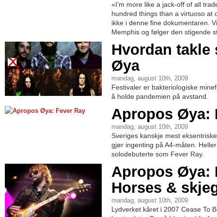
«I’m more like a jack-off of all trad
hundred things than a virtuoso at
ikke i denne fine dokumentaren. 
Memphis og følger den stigende st
Hvordan takle 
Øya
mandag, august 10th, 2009
Festivaler er bakteriologiske minef
å holde pandemien på avstand.
Apropos Øya: 
mandag, august 10th, 2009
Sveriges kanskje mest eksentriske 
gjør ingenting på A4-måten. Heller 
solodebuterte som Fever Ray.
Apropos Øya: 
Horses & skje
mandag, august 10th, 2009
Lydverket kåret i 2007 Cease To B