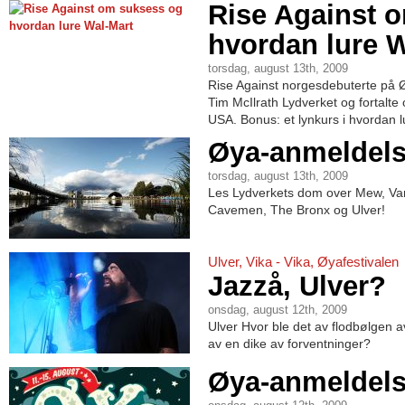
Rise Against 
hvordan lure W
torsdag, august 13th, 2009
Rise Against norgesdebuterte på Øya
Tim McIlrath Lydverket og fortalt
USA. Bonus: et lynkurs i hvordan 
Øya-anmeldels
torsdag, august 13th, 2009
Les Lydverkets dom over Mew, Va
Cavemen, The Bronx og Ulver!
Ulver, Vika - Vika, Øyafestivalen
Jazzå, Ulver?
onsdag, august 12th, 2009
Ulver Hvor ble det av flodbølgen 
av en dike av forventninger?
Øya-anmeldels