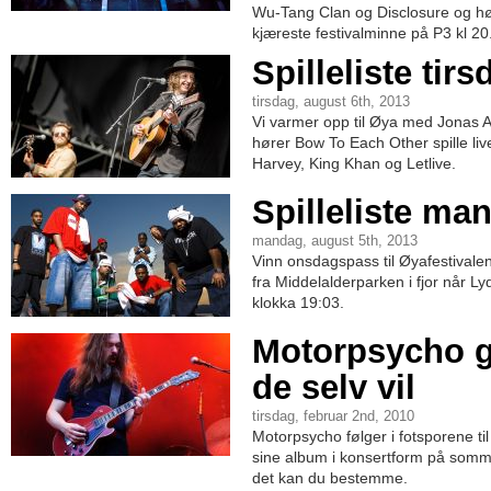
Wu-Tang Clan og Disclosure og hør
kjæreste festivalminne på P3 kl 20
Spilleliste tir
tirsdag, august 6th, 2013
Vi varmer opp til Øya med Jonas Al
hører Bow To Each Other spille live h
Harvey, King Khan og Letlive.
Spilleliste ma
mandag, august 5th, 2013
Vinn onsdagspass til Øyafestivale
fra Middelalderparken i fjor når Lyd
klokka 19:03.
Motorpsycho g
de selv vil
tirsdag, februar 2nd, 2010
Motorpsycho følger i fotsporene ti
sine album i konsertform på somme
det kan du bestemme.