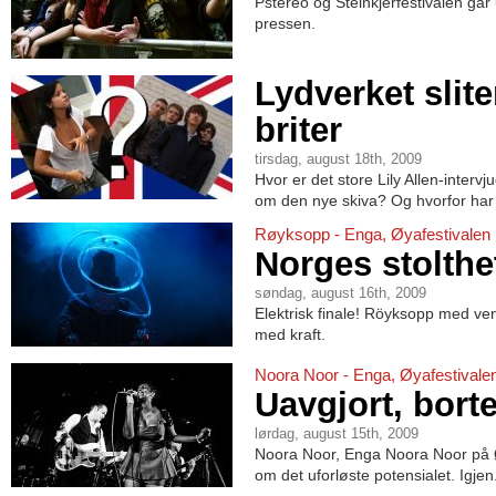
Pstereo og Steinkjerfestivalen går
pressen.
Lydverket slit
briter
tirsdag, august 18th, 2009
Hvor er det store Lily Allen-inter
om den nye skiva? Og hvorfor har
Røyksopp - Enga, Øyafestivalen
Norges stolthe
søndag, august 16th, 2009
Elektrisk finale! Röyksopp med ve
med kraft.
Noora Noor - Enga, Øyafestivale
Uavgjort, bort
lørdag, august 15th, 2009
Noora Noor, Enga Noora Noor på Ø
om det uforløste potensialet. Igjen