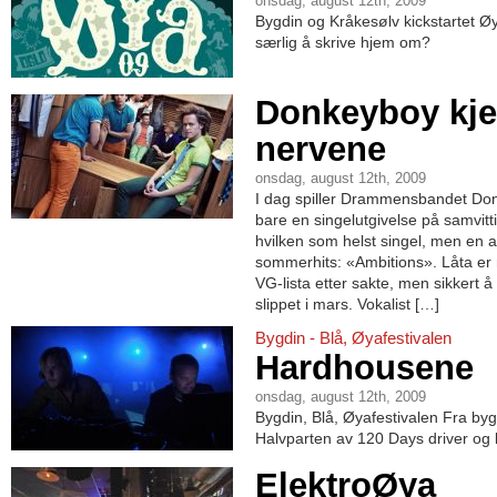
onsdag, august 12th, 2009
Bygdin og Kråkesølv kickstartet 
særlig å skrive hjem om?
Donkeyboy kje
nervene
onsdag, august 12th, 2009
I dag spiller Drammensbandet Do
bare en singelutgivelse på samvitti
hvilken som helst singel, men en a
sommerhits: «Ambitions». Låta er n
VG-lista etter sakte, men sikkert å
slippet i mars. Vokalist […]
Bygdin - Blå, Øyafestivalen
Hardhousene
onsdag, august 12th, 2009
Bygdin, Blå, Øyafestivalen Fra bygd
Halvparten av 120 Days driver og 
ElektroØya