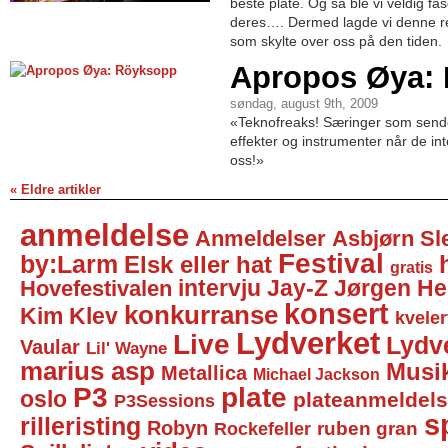
beste plate. Og så ble vi veldig fa
deres…. Dermed lagde vi denne r
som skylte over oss på den tiden.
Apropos Øya:
søndag, august 9th, 2009
«Teknofreaks! Særinger som sen
effekter og instrumenter når de in
oss!»
« Eldre artikler
anmeldelse
Anmeldelser
Asbjørn Sl
Festival
by:Larm
Elsk eller hat
gratis
intervju
Jay-Z
Jørgen He
Hovefestivalen
konsert
konkurranse
Kim Klev
kveler
Lydverket
Live
Lydv
Vaular
Lil' Wayne
marius asp
Musi
Metallica
Michael Jackson
P3
plate
oslo
plateanmeldel
P3Sessions
sp
rilleristing
Robyn
Rockefeller
ruben gran