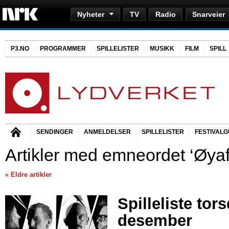
Nyheter
TV
Radio
Snarveier
P3.NO
PROGRAMMER
SPILLELISTER
MUSIKK
FILM
SPILL
SENDINGER
ANMELDELSER
SPILLELISTER
FESTIVALG
Artikler med emneordet ‘Øyaf
« Eldre artikler
Spilleliste tor
desember