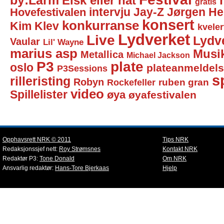
by:Larm
Elsk eller hat
gratis
intervju
Jay-Z
Jørgen He
Hovefestivalen
konsert
konkurranse
Kim Klev
kveler
Lydverket
Live
Lydv
Vaular
Lil' Wayne
marius asp
Musi
Metallica
Michael Jackson
P3
plate
oslo
plateanmeldel
P3Sessions
sp
rilleristing
Robyn
Rockefeller
ruben gran
video
Spillelister
øya
øyafestivalen
Opphavsrett NRK © 2011
Tips NRK
Redaksjonssjef nett:
Roy Strømsnes
Kontakt NRK
Redaktør P3:
Tone Donald
Om NRK
Ansvarlig redaktør:
Hans-Tore Bjerkaas
Hjelp