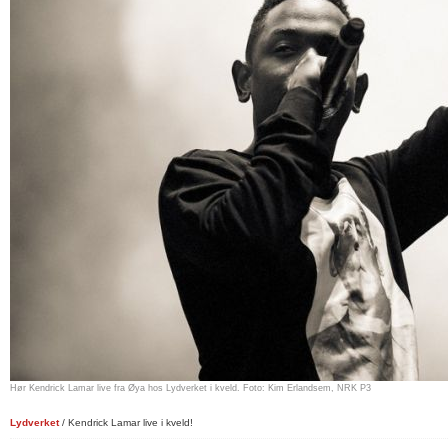
Hør Kendrick Lamar live fra Øya hos Lydverket i kveld. Foto: Kim Erlandsem, NRK P3
Lydverket
/ Kendrick Lamar live i kveld!