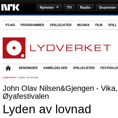
Nyheter
TV
Radio
Snarveier
P3.NO
PROGRAMMER
SPILLELISTER
MUSIKK
FILM
SPILL
SENDINGER
ANMELDELSER
SPILLELISTER
FESTIVALG
Lydverket
/ Lyden av lovnad
John Olav Nilsen&Gjengen - Vika,
Øyafestivalen
Lyden av lovnad