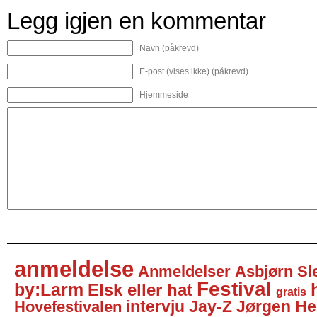
Legg igjen en kommentar
Navn (påkrevd)
E-post (vises ikke) (påkrevd)
Hjemmeside
anmeldelse
Anmeldelser
Asbjørn Sl
Festival
by:Larm
Elsk eller hat
gratis
intervju
Jay-Z
Jørgen He
Hovefestivalen