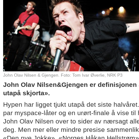
John Olav Nilsen & Gjengen. Foto: Tom Ivar Øverlie, NRK P3
John Olav Nilsen&Gjengen er definisjonen 
utapå skjorta».
Hypen har ligget tjukt utapå det siste halvåre
par myspace-låter og en urørt-finale å vise til
John Olav Nilsen over to sider av nærsagt al
deg. Men mer eller mindre presise sammenlik
«Den nye Jokke», «Norges Håkan Hellstrøm» u