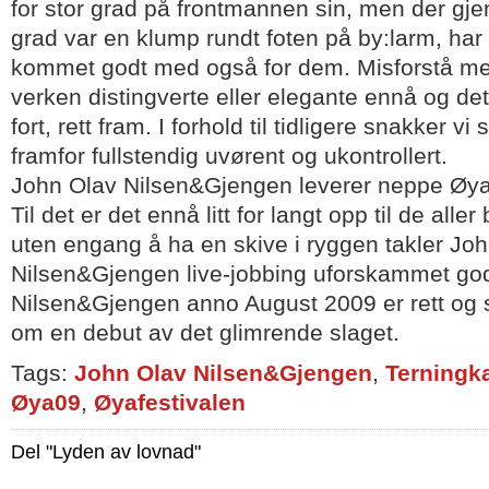
for stor grad på frontmannen sin, men der gj
grad var en klump rundt foten på by:larm, har 
kommet godt med også for dem. Misforstå meg
verken distingverte eller elegante ennå og det g
fort, rett fram. I forhold til tidligere snakker vi 
framfor fullstendig uvørent og ukontrollert.
John Olav Nilsen&Gjengen leverer neppe Øya
Til det er det ennå litt for langt opp til de alle
uten engang å ha en skive i ryggen takler Jo
Nilsen&Gjengen live-jobbing uforskammet god
Nilsen&Gjengen anno August 2009 er rett og s
om en debut av det glimrende slaget.
Tags:
John Olav Nilsen&Gjengen
,
Terningka
Øya09
,
Øyafestivalen
Del "Lyden av lovnad"