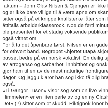
faktum – John Olav Nilsen & Gjengen er ikke b
og er ikke bare villige til å være åpne om ska
sitter også på et knippe knallsterke låter som 
åttitalls arbeiderklasserock. Noe de førti minu
ble presentert for et stadig voksende publik
også vitnet om.
For å ta det åpenbare først; Nilsen er en gude
for ethvert band. Begrepet «hjertet utapå skjo
passet bedre på en norsk vokalist. En deilig 
av arroganse og sårbarhet, innbitthet og øn
gjør ham til en av de mest naturlige frontfigur
dager. Og jaggu klarer han seg ikke tålelig br
også.
«Ti Ganger Tusen» viser seg som en live-vinne
Himmelen» er en liten perle av og en ny Clash-
Det» (?) sitter som et skudd. Riktignok lener ba