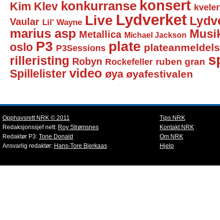
konsert
konkurranse
Kim Klev
kveler
Lydverket
Live
Lydv
Vaular
Lil' Wayne
marius asp
Musi
Metallica
Michael Jackson
P3
plate
oslo
plateanmeldel
P3Sessions
sp
rilleristing
Robyn
Rockefeller
ruben gran
video
Spillelister
øya
øyafestivalen
Opphavsrett NRK © 2011
Tips NRK
Redaksjonssjef nett:
Roy Strømsnes
Kontakt NRK
Redaktør P3:
Tone Donald
Om NRK
Ansvarlig redaktør:
Hans-Tore Bjerkaas
Hjelp