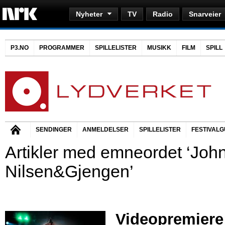
Nyheter
TV
Radio
Snarveier
P3.NO
PROGRAMMER
SPILLELISTER
MUSIKK
FILM
SPILL
SENDINGER
ANMELDELSER
SPILLELISTER
FESTIVALG
Artikler med emneordet ‘Joh
Nilsen&Gjengen’
Videopremiere