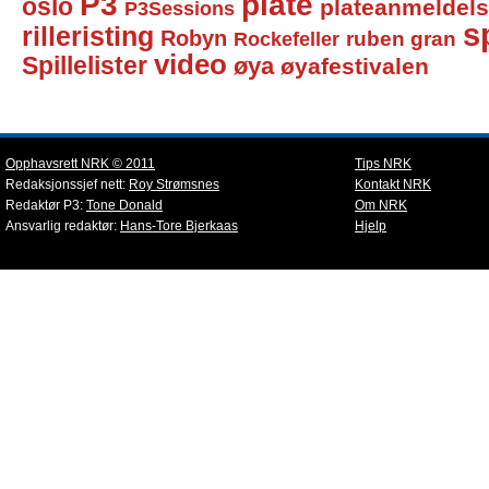
P3
plate
oslo
plateanmeldel
P3Sessions
sp
rilleristing
Robyn
Rockefeller
ruben gran
video
Spillelister
øya
øyafestivalen
Opphavsrett NRK © 2011
Tips NRK
Redaksjonssjef nett:
Roy Strømsnes
Kontakt NRK
Redaktør P3:
Tone Donald
Om NRK
Ansvarlig redaktør:
Hans-Tore Bjerkaas
Hjelp