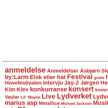
anmeldelse
Anmeldelser
Asbjørn Sl
Festival
by:Larm
Elsk eller hat
gratis
intervju
Jay-Z
Jørgen He
Hovefestivalen
konsert
konkurranse
Kim Klev
kveler
Lydverket
Live
Lydv
Vaular
Lil' Wayne
marius asp
Musi
Metallica
Michael Jackson