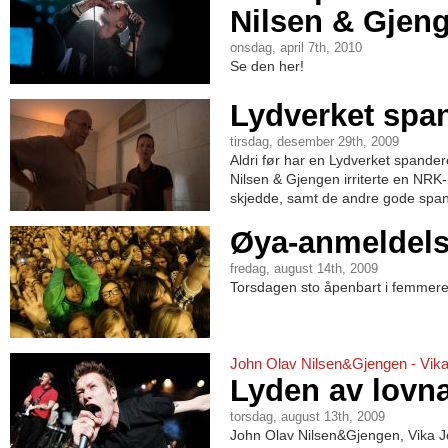
Nilsen & Gjen
onsdag, april 7th, 2010
Se den her!
Lydverket spa
tirsdag, desember 29th, 2009
Aldri før har en Lydverket spanderer
Nilsen & Gjengen irriterte en NRK
skjedde, samt de andre gode span
Øya-anmeldels
fredag, august 14th, 2009
Torsdagen sto åpenbart i femmere
John Olav Nilsen&Gjengen - Vika
Lyden av lovn
torsdag, august 13th, 2009
John Olav Nilsen&Gjengen, Vika 