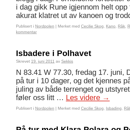
i dag gikk Rune igjennom helt opp t
akurat klatret ut av kanoen og tro
Publisert i
Nordpolen
|
Merket med
Cecilie Skog
,
Kano
,
Råk
,
R
kommentar
Isbadere i Polhavet
Skrevet
19. juni 2011
av
Sekkis
N 83.41 W 77.30, fredag 17. juni, 
på tur i 10 dager, og det kjennes på
juling av både terrenget og utstyret,
føler oss litt …
Les videre
→
Publisert i
Nordpolen
|
Merket med
Cecilie Skog
,
Isbading
,
Rå
På tur med Klara Polara og 