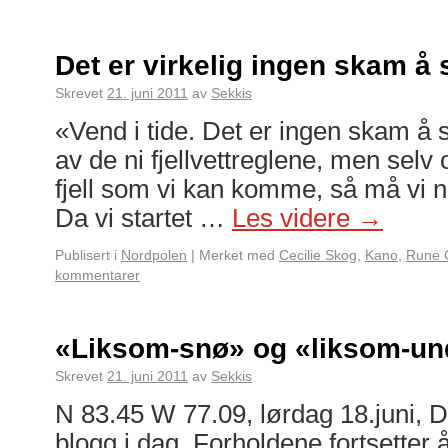
Det er virkelig ingen skam å 
Skrevet
21. juni 2011
av
Sekkis
«Vend i tide. Det er ingen skam å 
av de ni fjellvettreglene, men selv 
fjell som vi kan komme, så må vi nå
Da vi startet …
Les videre
→
Publisert i
Nordpolen
|
Merket med
Cecilie Skog
,
Kano
,
Rune 
kommentarer
«Liksom-snø» og «liksom-un
Skrevet
21. juni 2011
av
Sekkis
N 83.45 W 77.09, lørdag 18.juni, Da
blogg i dag. Forholdene fortsetter