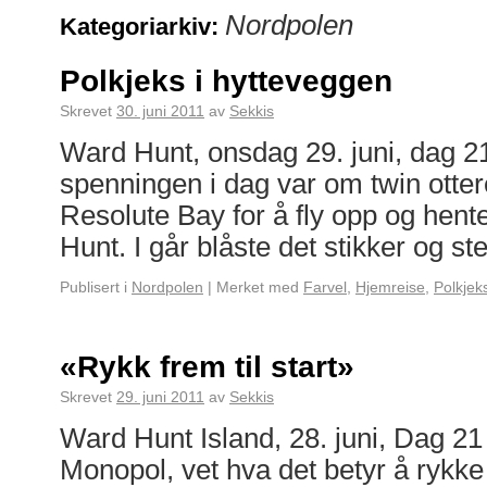
Nordpolen
Kategoriarkiv:
Polkjeks i hytteveggen
Skrevet
30. juni 2011
av
Sekkis
Ward Hunt, onsdag 29. juni, dag 2
spenningen i dag var om twin otter
Resolute Bay for å fly opp og hent
Hunt. I går blåste det stikker og s
Publisert i
Nordpolen
|
Merket med
Farvel
,
Hjemreise
,
Polkjek
«Rykk frem til start»
Skrevet
29. juni 2011
av
Sekkis
Ward Hunt Island, 28. juni, Dag 21 
Monopol, vet hva det betyr å rykke f