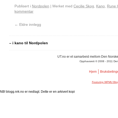
Publisert i
Nordpolen
|
Merket med
Cecilie Skog
,
Kano
,
Rune 
kommentar
←
Eldre innlegg
– i kano til Nordpolen
UT.no er et samarbeid mellom Den Norske
Opphavsrett © 2008 - 2011 Den N
Hjem
Bruksbeting
Featuring WPMU Blog
NB! blogg.nrk.no er nedlagt. Dette er en arkivert kopi