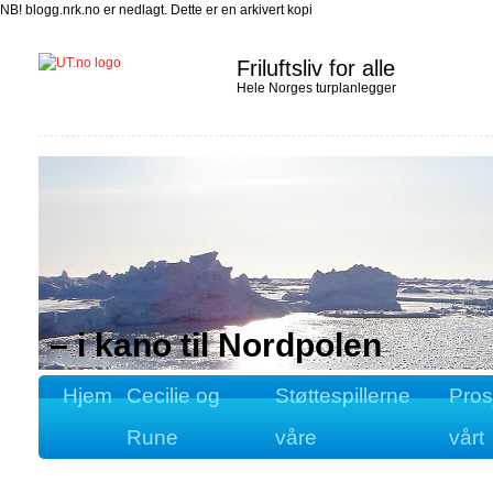
NB! blogg.nrk.no er nedlagt. Dette er en arkivert kopi
Friluftsliv for alle
Hele Norges turplanlegger
– i kano til Nordpolen
Hjem
Cecilie og
Støttespillerne
Pros
Rune
våre
vårt