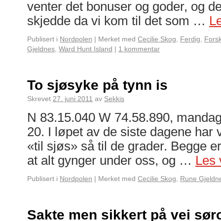
venter det bonuser og goder, og de
skjedde da vi kom til det som …
L
Publisert i
Nordpolen
|
Merket med
Cecilie Skog
,
Ferdig
,
Fors
Gjeldnes
,
Ward Hunt Island
|
1 kommentar
To sjøsyke på tynn is
Skrevet
27. juni 2011
av
Sekkis
N 83.15.040 W 74.58.890, mandag 
20. I løpet av de siste dagene har vi
«til sjøs» så til de grader. Begge er
at alt gynger under oss, og …
Les 
Publisert i
Nordpolen
|
Merket med
Cecilie Skog
,
Rune Gjeldn
Sakte men sikkert på vei sør