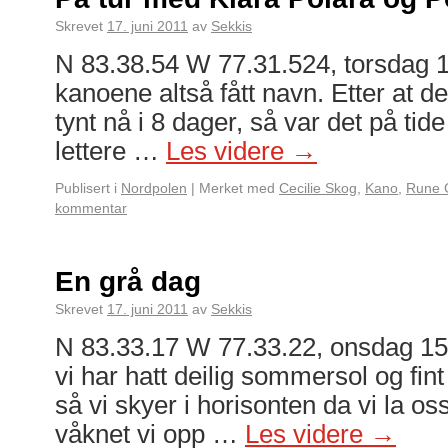
Skrevet
17. juni 2011
av
Sekkis
N 83.38.54 W 77.31.524, torsdag 1
kanoene altså fått navn. Etter at de 
tynt nå i 8 dager, så var det på tide
lettere …
Les videre
→
Publisert i
Nordpolen
|
Merket med
Cecilie Skog
,
Kano
,
Rune 
kommentar
En grå dag
Skrevet
17. juni 2011
av
Sekkis
N 83.33.17 W 77.33.22, onsdag 15. 
vi har hatt deilig sommersol og fint
så vi skyer i horisonten da vi la oss
våknet vi opp …
Les videre
→