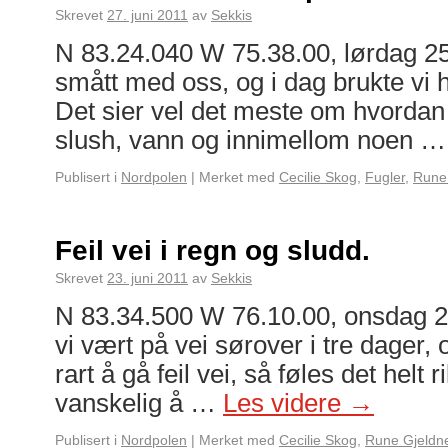
Skrevet
27. juni 2011
av
Sekkis
N 83.24.040 W 75.38.00, lørdag 25.
smått med oss, og i dag brukte vi 
Det sier vel det meste om hvordan 
slush, vann og innimellom noen 
Publisert i
Nordpolen
|
Merket med
Cecilie Skog
,
Fugler
,
Rune
Feil vei i regn og sludd.
Skrevet
23. juni 2011
av
Sekkis
N 83.34.500 W 76.10.00, onsdag 22
vi vært på vei sørover i tre dager, o
rart å gå feil vei, så føles det helt ri
vanskelig å …
Les videre
→
Publisert i
Nordpolen
|
Merket med
Cecilie Skog
,
Rune Gjeldn