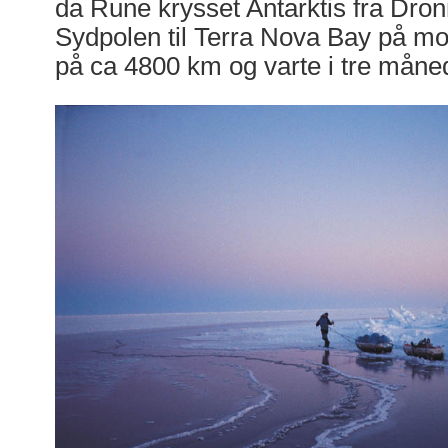
da Rune krysset Antarktis fra Dro
Sydpolen til Terra Nova Bay på mot
på ca 4800 km og varte i tre måne