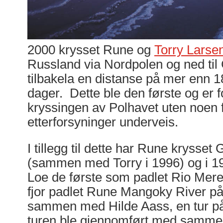
2000 krysset Rune og
Torry Larse
Russland via Nordpolen og ned ti
tilbakela en distanse på mer enn 
dager. Dette ble den første og er f
kryssingen av Polhavet uten noen 
etterforsyninger underveis.
I tillegg til dette har Rune krysset
(sammen med Torry i 1996) og i 1
Loe de første som padlet Rio Merev
fjor padlet Rune Mangoky River 
sammen med Hilde Aass, en tur p
turen ble gjennomført med samme