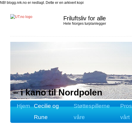
NB! blogg.nrk.no er nedlagt. Dette er en arkivert kopi
Friluftsliv for alle
Hele Norges turplanlegger
– i kano til Nordpolen
Hjem
Cecilie og
Støttespillerne
Pros
Rune
våre
vårt