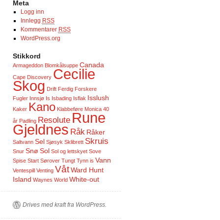
Meta
Logg inn
Innlegg
RSS
Kommentarer
RSS
WordPress.org
Stikkord
Canada
Armageddon
Blomkålsuppe
Cecilie
Cape Discovery
Skog
Drift
Ferdig
Forskere
Isslush
Fugler
Innsjø
Is
Isbading
Isflak
Kano
Kaker
Klabbeføre
Monica 40
Rune
Resolute
år
Padling
Gjeldnes
Råk
Råker
Skruis
Sel
Saltvann
Sjøsyk
Sklibrett
Snø
Sol
Snur
Sol og lettskyet
Sove
Vann
Spise
Start
Sørover
Tungt
Tynn is
Våt
Ward Hunt
Ventespill
Venting
Island
White-out
Waynes World
Drives med kraft fra WordPress.