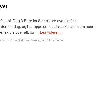
vet
. juni, Dag 3 Bare for å oppklare overskriften,
ommedag, og her oppe ser det faktisk ut som om noen
r skruis over alt, og …
Les videre
→
eddon
,
Rune Gjeldnes
,
Skruis
,
Sol
|
1 kommentar