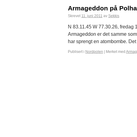
Armageddon på Polha
Skrevet
11. juni 2011
av
Sekkis
N 83.11.45 W 77.30.26, fredag 10
Armageddon er det samme som d
har sprengt en atombombe. Det e
Publisert i
Nordpolen
|
Merket med
Armag