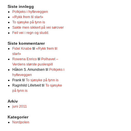
Siste innlegg
Polkjeks i hytteveggen
«Rykk frem til start»
To sjøsyke på tynn is
Sakte men sikkert på vei sørover
Feil vei i regn og sludd.
Siste kommentarer
Fidel Knabe
til
«Rykk frem til
start»
Rowena Enrico
til
Polhavet –
Verdens største puslespill
Håkon S. Amundsen
til
Polkjeks i
hytteveggen
Frank
til
To sjøsyke på tynn is
Ragnhild Lilletveit
til
To sjøsyke
på tynn is
Arkiv
juni 2011
Kategorier
Nordpolen