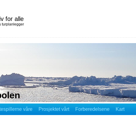
iv for alle
 turplanlegger
polen
tespillerne våre
Prosjektet vårt
Forberedelsene
Kart