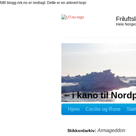
NB! blogg.nrk.no er nedlagt. Dette er en arkivert kopi
Friluftsl
Hele Norges
– i kano til Nord
Hjem
Cecilie og Rune
Støt
Armageddon
Stikkordarkiv: