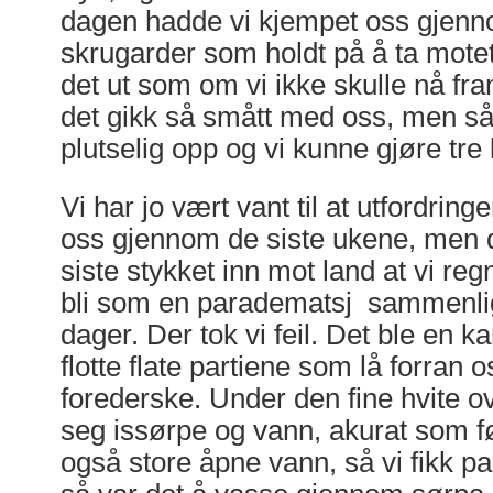
dagen hadde vi kjempet oss gjen
skrugarder som holdt på å ta motet
det ut som om vi ikke skulle nå fr
det gikk så smått med oss, men så
plutselig opp og vi kunne gjøre tre 
Vi har jo vært vant til at utfordringe
oss gjennom de siste ukene, men d
siste stykket inn mot land at vi reg
bli som en paradematsj sammenlig
dager. Der tok vi feil. Det ble en k
flotte flate partiene som lå forran
forederske. Under den fine hvite ov
seg issørpe og vann, akurat som før
også store åpne vann, så vi fikk padl