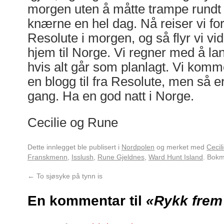
morgen uten å måtte trampe rundt 
knærne en hel dag. Nå reiser vi forh
Resolute i morgen, og så flyr vi vid
hjem til Norge. Vi regner med å l
hvis alt går som planlagt. Vi kommer
en blogg til fra Resolute, men så e
gang. Ha en god natt i Norge.
Cecilie og Rune
Dette innlegget ble publisert i
Nordpolen
og merket med
Cecil
Franskmenn
,
Isslush
,
Rune Gjeldnes
,
Ward Hunt Island
. Bok
←
To sjøsyke på tynn is
En kommentar til
«Rykk frem t