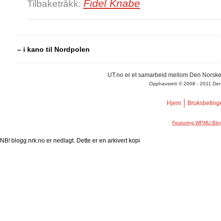
Fidel Knabe
Tilbaketråkk:
– i kano til Nordpolen
UT.no er et samarbeid mellom Den Norske
Opphavsrett © 2008 - 2011 Den N
Hjem
Bruksbeting
Featuring WPMU Blog
NB! blogg.nrk.no er nedlagt. Dette er en arkivert kopi