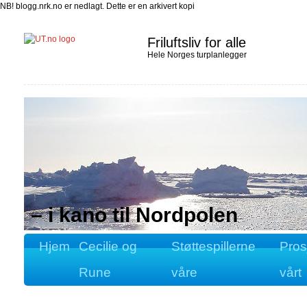
NB! blogg.nrk.no er nedlagt. Dette er en arkivert kopi
Friluftsliv for alle
Hele Norges turplanlegger
– i kano til Nordpolen
Hjem
Cecilie og
Støttespillerne
Pros
Rune
våre
vårt