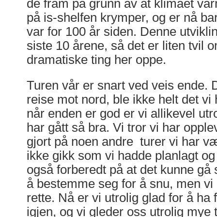
de fram på grunn av at klimaet va
på is-shelfen krymper, og er nå b
var for 100 år siden. Denne utvikli
siste 10 årene, så det er liten tvil 
dramatiske ting her oppe.
Turen vår er snart ved veis ende. 
reise mot nord, ble ikke helt det v
når enden er god er vi allikevel utro
har gått så bra. Vi tror vi har oppl
gjort på noen andre turer vi har v
ikke gikk som vi hadde planlagt og 
også forberedt på at det kunne gå s
å bestemme seg for å snu, men vi 
rette. Nå er vi utrolig glad for å h
igjen, og vi gleder oss utrolig mye 