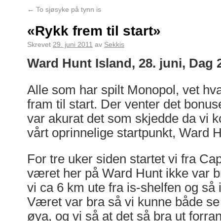
←
To sjøsyke på tynn is
«Rykk frem til start»
Skrevet
29. juni 2011
av
Sekkis
Ward Hunt Island, 28. juni, Dag 
Alle som har spilt Monopol, vet hva
fram til start. Der venter det bonus
var akurat det som skjedde da vi k
vårt oprinnelige startpunkt, Ward H
For tre uker siden startet vi fra Ca
været her på Ward Hunt ikke var br
vi ca 6 km ute fra is-shelfen og s
Været var bra så vi kunne både se a
øya, og vi så at det så bra ut forra