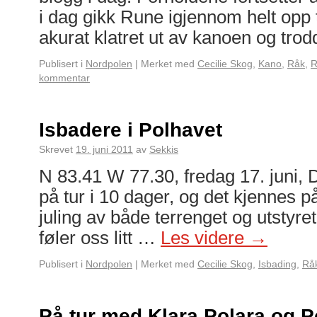
i dag gikk Rune igjennom helt opp t
akurat klatret ut av kanoen og tro
Publisert i
Nordpolen
|
Merket med
Cecilie Skog
,
Kano
,
Råk
,
R
kommentar
Isbadere i Polhavet
Skrevet
19. juni 2011
av
Sekkis
N 83.41 W 77.30, fredag 17. juni, 
på tur i 10 dager, og det kjennes på
juling av både terrenget og utstyret,
føler oss litt …
Les videre
→
Publisert i
Nordpolen
|
Merket med
Cecilie Skog
,
Isbading
,
Rå
På tur med Klara Polara og 