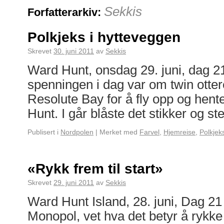
Sekkis
Forfatterarkiv:
Polkjeks i hytteveggen
Skrevet
30. juni 2011
av
Sekkis
Ward Hunt, onsdag 29. juni, dag 2
spenningen i dag var om twin otter
Resolute Bay for å fly opp og hent
Hunt. I går blåste det stikker og s
Publisert i
Nordpolen
|
Merket med
Farvel
,
Hjemreise
,
Polkjek
«Rykk frem til start»
Skrevet
29. juni 2011
av
Sekkis
Ward Hunt Island, 28. juni, Dag 21 
Monopol, vet hva det betyr å rykke f