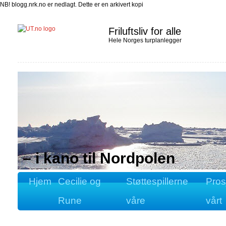
NB! blogg.nrk.no er nedlagt. Dette er en arkivert kopi
Friluftsliv for alle
Hele Norges turplanlegger
– i kano til Nordpolen
Hjem
Cecilie og
Støttespillerne
Pros
Rune
våre
vårt