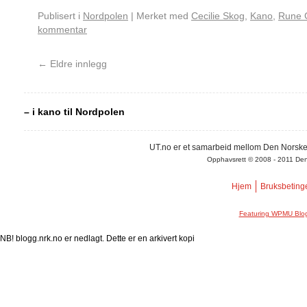
Publisert i
Nordpolen
|
Merket med
Cecilie Skog
,
Kano
,
Rune 
kommentar
←
Eldre innlegg
– i kano til Nordpolen
UT.no er et samarbeid mellom Den Norske
Opphavsrett © 2008 - 2011 Den N
Hjem
Bruksbeting
Featuring WPMU Blog
NB! blogg.nrk.no er nedlagt. Dette er en arkivert kopi