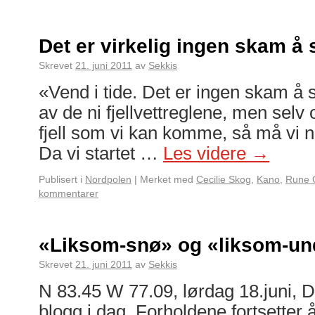
Det er virkelig ingen skam å 
Skrevet
21. juni 2011
av
Sekkis
«Vend i tide. Det er ingen skam å 
av de ni fjellvettreglene, men selv 
fjell som vi kan komme, så må vi nå
Da vi startet …
Les videre
→
Publisert i
Nordpolen
|
Merket med
Cecilie Skog
,
Kano
,
Rune 
kommentarer
«Liksom-snø» og «liksom-un
Skrevet
21. juni 2011
av
Sekkis
N 83.45 W 77.09, lørdag 18.juni, Da
blogg i dag. Forholdene fortsetter