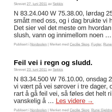
Skrevet
27. juni 2011
av
Sekkis
N 83.24.040 W 75.38.00, lørdag 25.
smått med oss, og i dag brukte vi 
Det sier vel det meste om hvordan 
slush, vann og innimellom noen 
Publisert i
Nordpolen
|
Merket med
Cecilie Skog
,
Fugler
,
Rune
Feil vei i regn og sludd.
Skrevet
23. juni 2011
av
Sekkis
N 83.34.500 W 76.10.00, onsdag 22
vi vært på vei sørover i tre dager, o
rart å gå feil vei, så føles det helt ri
vanskelig å …
Les videre
→
Publisert i
Nordpolen
|
Merket med
Cecilie Skog
,
Rune Gjeldn