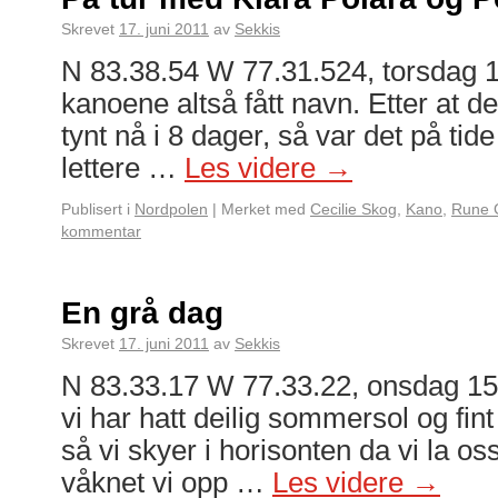
Skrevet
17. juni 2011
av
Sekkis
N 83.38.54 W 77.31.524, torsdag 1
kanoene altså fått navn. Etter at de 
tynt nå i 8 dager, så var det på tide
lettere …
Les videre
→
Publisert i
Nordpolen
|
Merket med
Cecilie Skog
,
Kano
,
Rune 
kommentar
En grå dag
Skrevet
17. juni 2011
av
Sekkis
N 83.33.17 W 77.33.22, onsdag 15. 
vi har hatt deilig sommersol og fint
så vi skyer i horisonten da vi la oss
våknet vi opp …
Les videre
→