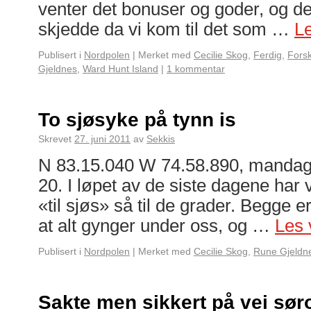
venter det bonuser og goder, og de
skjedde da vi kom til det som …
L
Publisert i
Nordpolen
|
Merket med
Cecilie Skog
,
Ferdig
,
Fors
Gjeldnes
,
Ward Hunt Island
|
1 kommentar
To sjøsyke på tynn is
Skrevet
27. juni 2011
av
Sekkis
N 83.15.040 W 74.58.890, mandag 
20. I løpet av de siste dagene har vi
«til sjøs» så til de grader. Begge er
at alt gynger under oss, og …
Les 
Publisert i
Nordpolen
|
Merket med
Cecilie Skog
,
Rune Gjeldn
Sakte men sikkert på vei sør