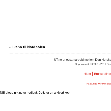
– i kano til Nordpolen
UT.no er et samarbeid mellom Den Norske
Opphavsrett © 2008 - 2011 Den N
Hjem
Bruksbeting
Featuring WPMU Blog
NB! blogg.nrk.no er nedlagt. Dette er en arkivert kopi