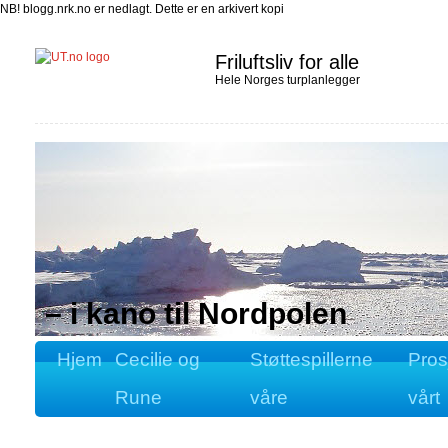
NB! blogg.nrk.no er nedlagt. Dette er en arkivert kopi
Friluftsliv for alle
Hele Norges turplanlegger
– i kano til Nordpolen
Hjem
Cecilie og
Støttespillerne
Pros
Rune
våre
vårt