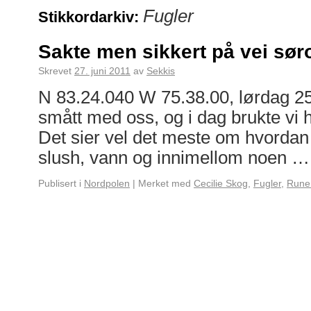
Fugler
Stikkordarkiv:
Sakte men sikkert på vei sør
Skrevet
27. juni 2011
av
Sekkis
N 83.24.040 W 75.38.00, lørdag 25.
smått med oss, og i dag brukte vi 
Det sier vel det meste om hvordan 
slush, vann og innimellom noen 
Publisert i
Nordpolen
|
Merket med
Cecilie Skog
,
Fugler
,
Rune