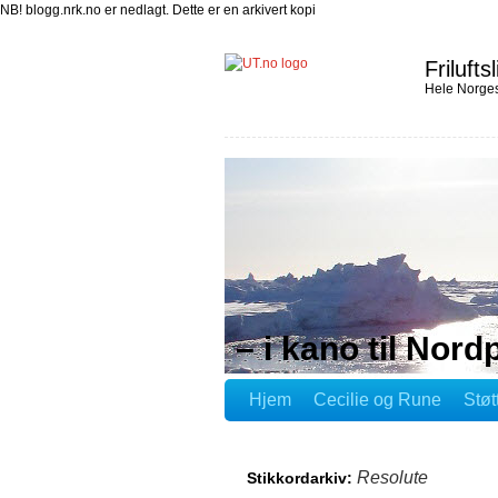
NB! blogg.nrk.no er nedlagt. Dette er en arkivert kopi
Friluftsl
Hele Norges
– i kano til Nord
Hjem
Cecilie og Rune
Støt
Resolute
Stikkordarkiv: