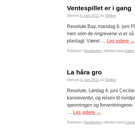
Ventespillet er i gang
Skrevet
6. juni 2011
av
Sekkis
Resolute Bay, mandag 6. juni Pla
men som de ringrevene vi er så va
planlagt. Været …
Les videre
→
Publisert i
Nordpolen
|
Merket med
Kaker
La håra gro
Skrevet
4. juni 2011
av
Sekkis
Resolute, Lørdag 4. juni Cecilie
kanoeventyr, og reisen til nordp
spenningen og forventningene- 
…
Les videre
→
Publisert i
Nordpolen
|
Merket med
Cana