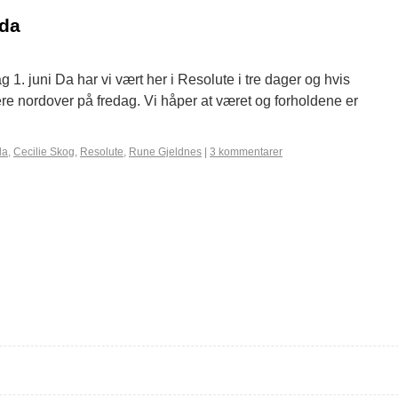
ada
. juni Da har vi vært her i Resolute i tre dager og hvis
idere nordover på fredag. Vi håper at været og forholdene er
da
,
Cecilie Skog
,
Resolute
,
Rune Gjeldnes
|
3 kommentarer