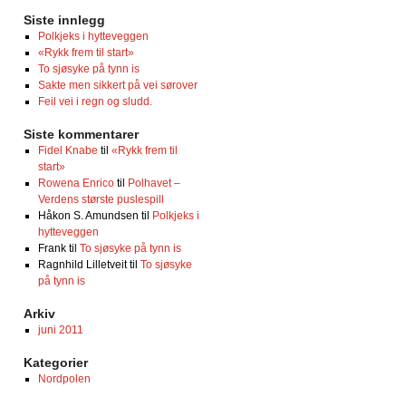
Siste innlegg
Polkjeks i hytteveggen
«Rykk frem til start»
To sjøsyke på tynn is
Sakte men sikkert på vei sørover
Feil vei i regn og sludd.
Siste kommentarer
Fidel Knabe
til
«Rykk frem til
start»
Rowena Enrico
til
Polhavet –
Verdens største puslespill
Håkon S. Amundsen
til
Polkjeks i
hytteveggen
Frank
til
To sjøsyke på tynn is
Ragnhild Lilletveit
til
To sjøsyke
på tynn is
Arkiv
juni 2011
Kategorier
Nordpolen