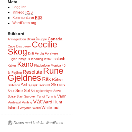
Meta
Logg inn
Innlegg
RSS
Kommentarer
RSS
WordPress.org
Stikkord
Canada
Armageddon
Blomkålsuppe
Cecilie
Cape Discovery
Skog
Drift
Ferdig
Forskere
Isslush
Fugler
Innsjø
Is
Isbading
Isflak
Kano
Kaker
Klabbeføre
Monica 40
Rune
Resolute
år
Padling
Gjeldnes
Råk
Råker
Skruis
Sel
Saltvann
Sjøsyk
Sklibrett
Snø
Sol
Snur
Sol og lettskyet
Sove
Vann
Spise
Start
Sørover
Tungt
Tynn is
Våt
Ward Hunt
Ventespill
Venting
Island
White-out
Waynes World
Drives med kraft fra WordPress.