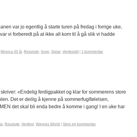
nen var jo egentlig å starte turen på fredag i forrige uke,
r vi forberedt på at ikke alt kom til å gå slik vi hadde
,
Monica 40 år
,
Resolute
,
Sove
,
Spise
,
Ventespill
|
1 kommentar
 skriver: «Endelig ferdigpakket og klar for sommerens store
olen. Det er deilig å kjenne på sommerfuglfølelsen,
MEN det skal bli enda bedre å komme i gang! I en uke har
da
,
Resolute
,
Venting
,
Waynes World
|
Skriv en kommentar