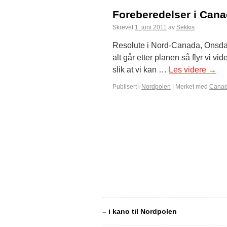
Foreberedelser i Can
Skrevet
1. juni 2011
av
Sekkis
Resolute i Nord-Canada, Onsdag 1
alt går etter planen så flyr vi v
slik at vi kan …
Les videre
→
Publisert i
Nordpolen
|
Merket med
Cana
– i kano til Nordpolen