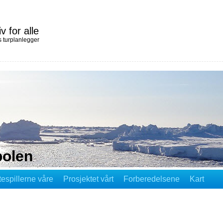
iv for alle
 turplanlegger
polen
tespillerne våre
Prosjektet vårt
Forberedelsene
Kart