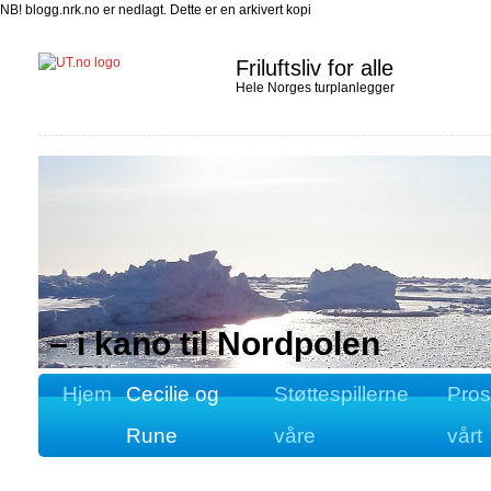
NB! blogg.nrk.no er nedlagt. Dette er en arkivert kopi
Friluftsliv for alle
Hele Norges turplanlegger
– i kano til Nordpolen
Hjem
Cecilie og
Støttespillerne
Pros
Rune
våre
vårt