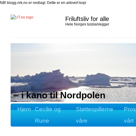
NB! blogg.nrk.no er nedlagt. Dette er en arkivert kopi
Friluftsliv for alle
Hele Norges turplanlegger
– i kano til Nordpolen
Hjem
Cecilie og
Støttespillerne
Pros
Rune
våre
vårt