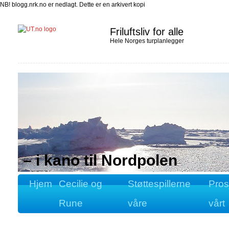
NB! blogg.nrk.no er nedlagt. Dette er en arkivert kopi
Friluftsliv for alle
Hele Norges turplanlegger
– i kano til Nordpolen
Hjem
Cecilie og
Støttespillerne
Pros
Rune
våre
vårt