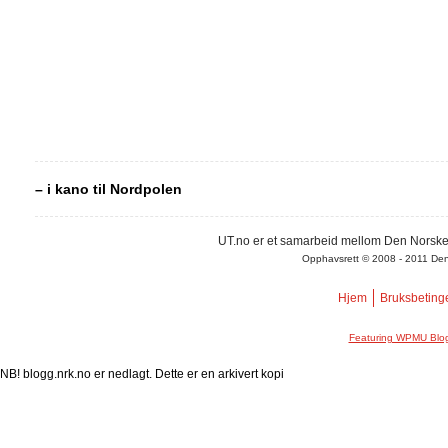
– i kano til Nordpolen
UT.no er et samarbeid mellom Den Norske
Opphavsrett © 2008 - 2011 Den N
Hjem
Bruksbeting
Featuring WPMU Blog
NB! blogg.nrk.no er nedlagt. Dette er en arkivert kopi