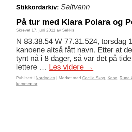
Saltvann
Stikkordarkiv:
På tur med Klara Polara og 
Skrevet
17. juni 2011
av
Sekkis
N 83.38.54 W 77.31.524, torsdag 1
kanoene altså fått navn. Etter at de 
tynt nå i 8 dager, så var det på tide
lettere …
Les videre
→
Publisert i
Nordpolen
|
Merket med
Cecilie Skog
,
Kano
,
Rune 
kommentar