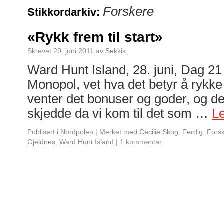
Forskere
Stikkordarkiv:
«Rykk frem til start»
Skrevet
29. juni 2011
av
Sekkis
Ward Hunt Island, 28. juni, Dag 21 
Monopol, vet hva det betyr å rykke f
venter det bonuser og goder, og de
skjedde da vi kom til det som …
L
Publisert i
Nordpolen
|
Merket med
Cecilie Skog
,
Ferdig
,
Fors
Gjeldnes
,
Ward Hunt Island
|
1 kommentar