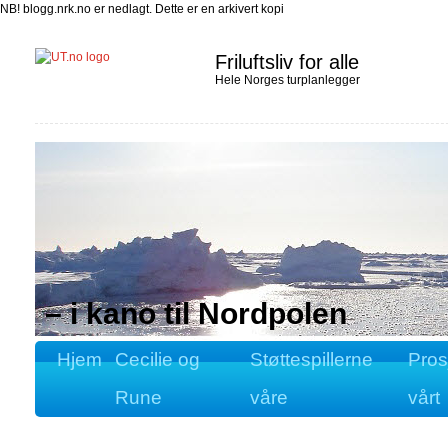
NB! blogg.nrk.no er nedlagt. Dette er en arkivert kopi
Friluftsliv for alle
Hele Norges turplanlegger
– i kano til Nordpolen
Hjem
Cecilie og
Støttespillerne
Pros
Rune
våre
vårt