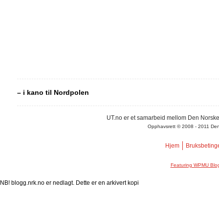
– i kano til Nordpolen
UT.no er et samarbeid mellom Den Norske
Opphavsrett © 2008 - 2011 Den N
Hjem
Bruksbeting
Featuring WPMU Blog
NB! blogg.nrk.no er nedlagt. Dette er en arkivert kopi