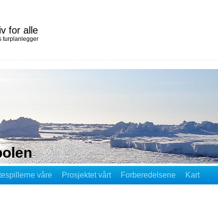
iv for alle
 turplanlegger
polen
tespillerne våre
Prosjektet vårt
Forberedelsene
Kart