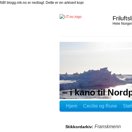
NB! blogg.nrk.no er nedlagt. Dette er en arkivert kopi
Friluftsl
Hele Norges
– i kano til Nord
Hjem
Cecilie og Rune
Støt
Franskmenn
Stikkordarkiv: