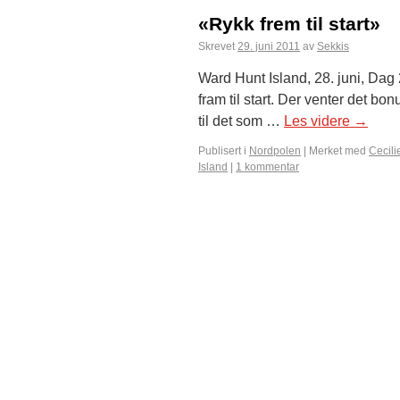
«Rykk frem til start»
Skrevet
29. juni 2011
av
Sekkis
Ward Hunt Island, 28. juni, Dag 
fram til start. Der venter det b
til det som …
Les videre
→
Publisert i
Nordpolen
|
Merket med
Cecili
Island
|
1 kommentar