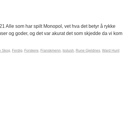
21 Alle som har spilt Monopol, vet hva det betyr å rykke
onuser og goder, og det var akurat det som skjedde da vi kom
e Skog
,
Ferdig
,
Forskere
,
Franskmenn
,
Isslush
,
Rune Gjeldnes
,
Ward Hunt