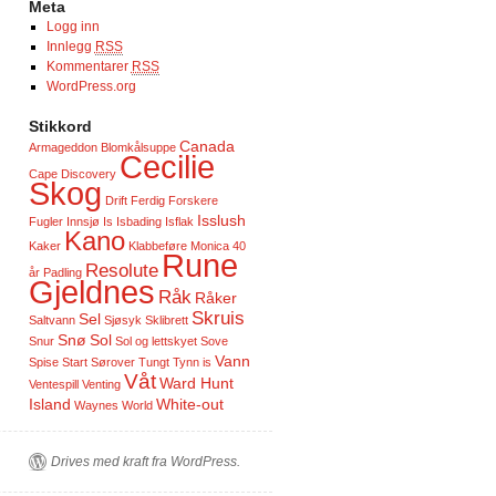
Meta
Logg inn
Innlegg
RSS
Kommentarer
RSS
WordPress.org
Stikkord
Canada
Armageddon
Blomkålsuppe
Cecilie
Cape Discovery
Skog
Drift
Ferdig
Forskere
Isslush
Fugler
Innsjø
Is
Isbading
Isflak
Kano
Kaker
Klabbeføre
Monica 40
Rune
Resolute
år
Padling
Gjeldnes
Råk
Råker
Skruis
Sel
Saltvann
Sjøsyk
Sklibrett
Snø
Sol
Snur
Sol og lettskyet
Sove
Vann
Spise
Start
Sørover
Tungt
Tynn is
Våt
Ward Hunt
Ventespill
Venting
Island
White-out
Waynes World
Drives med kraft fra WordPress.