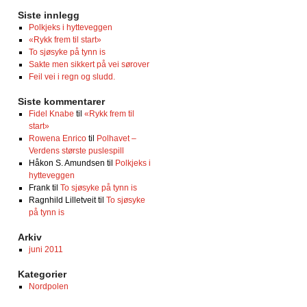
Siste innlegg
Polkjeks i hytteveggen
«Rykk frem til start»
To sjøsyke på tynn is
Sakte men sikkert på vei sørover
Feil vei i regn og sludd.
Siste kommentarer
Fidel Knabe
til
«Rykk frem til
start»
Rowena Enrico
til
Polhavet –
Verdens største puslespill
Håkon S. Amundsen
til
Polkjeks i
hytteveggen
Frank
til
To sjøsyke på tynn is
Ragnhild Lilletveit
til
To sjøsyke
på tynn is
Arkiv
juni 2011
Kategorier
Nordpolen