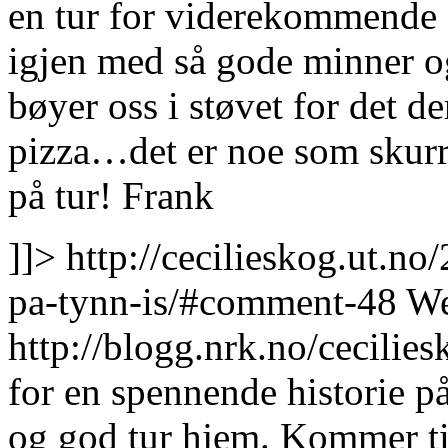
en tur for viderekommende de
igjen med så gode minner og
bøyer oss i støvet for det d
pizza…det er noe som skurr
på tur! Frank
]]>
http://cecilieskog.ut.n
pa-tynn-is/#comment-48
We
http://blogg.nrk.no/cecil
for en spennende historie p
og god tur hjem. Kommer ti