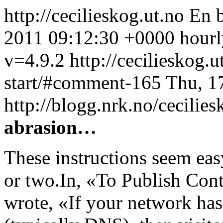
http://cecilieskog.ut.no
En 
2011 09:12:30 +0000
hourl
v=4.9.2
http://cecilieskog.
start/#comment-165
Thu, 1
http://blogg.nrk.no/cecil
abrasion…
These instructions seem eas
or two.In, «To Publish Con
wrote, «If your network has