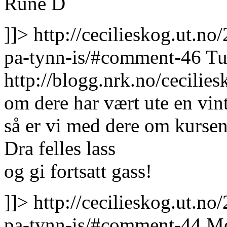
Rune D
]]>
http://cecilieskog.ut.n
pa-tynn-is/#comment-46
Tu
http://blogg.nrk.no/cecil
om dere har vært ute en vint
så er vi med dere om kursen 
Dra felles lass
og gi fortsatt gass!
]]>
http://cecilieskog.ut.n
pa-tynn-is/#comment-44
Mo