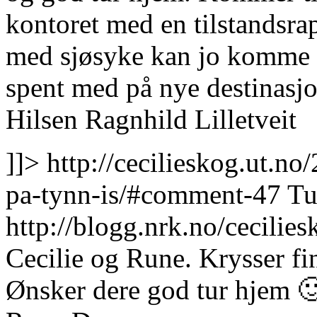
kontoret med en tilstandsrap
med sjøsyke kan jo komme g
spent med på nye destinasjon
Hilsen Ragnhild Lilletveit
]]>
http://cecilieskog.ut.n
pa-tynn-is/#comment-47
Tu
http://blogg.nrk.no/cecil
Cecilie og Rune. Krysser fin
Ønsker dere god tur hjem 