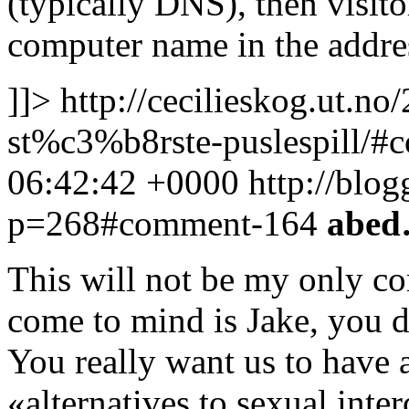
(typically DNS), then visit
computer name in the addr
]]>
http://cecilieskog.ut.n
st%c3%b8rste-puslespill/
06:42:42 +0000
http://blog
p=268#comment-164
abe
This will not be my only com
come to mind is Jake, you 
You really want us to have 
«alternatives to sexual inte