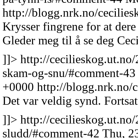
http://blogg.nrk.no/cecil
Krysser fingrene for at dere 
Gleder meg til å se deg Cec
]]>
http://cecilieskog.ut.no
skam-og-snu/#comment-4
+0000
http://blogg.nrk.no
Det var veldig synd. Fortsat
]]>
http://cecilieskog.ut.no
sludd/#comment-42
Thu, 2