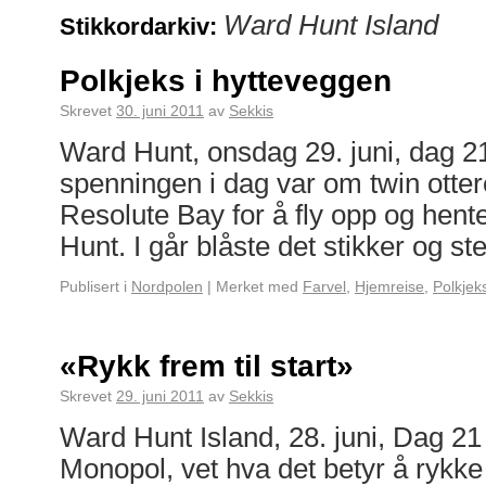
Ward Hunt Island
Stikkordarkiv:
Polkjeks i hytteveggen
Skrevet
30. juni 2011
av
Sekkis
Ward Hunt, onsdag 29. juni, dag 2
spenningen i dag var om twin otter
Resolute Bay for å fly opp og hent
Hunt. I går blåste det stikker og s
Publisert i
Nordpolen
|
Merket med
Farvel
,
Hjemreise
,
Polkjek
«Rykk frem til start»
Skrevet
29. juni 2011
av
Sekkis
Ward Hunt Island, 28. juni, Dag 21 
Monopol, vet hva det betyr å rykke f