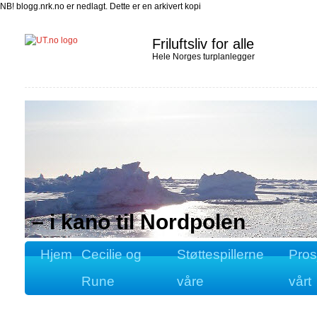
NB! blogg.nrk.no er nedlagt. Dette er en arkivert kopi
Friluftsliv for alle
Hele Norges turplanlegger
– i kano til Nordpolen
Hjem
Cecilie og
Støttespillerne
Pros
Rune
våre
vårt