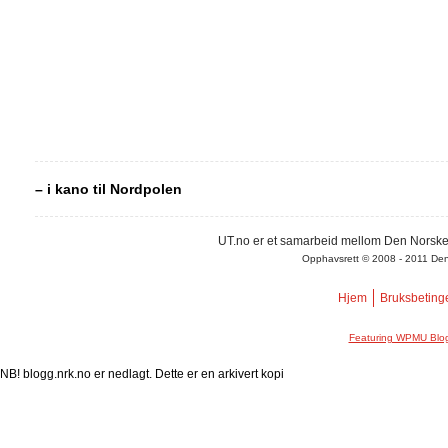
– i kano til Nordpolen
UT.no er et samarbeid mellom Den Norske
Opphavsrett © 2008 - 2011 Den N
Hjem
Bruksbeting
Featuring WPMU Blog
NB! blogg.nrk.no er nedlagt. Dette er en arkivert kopi