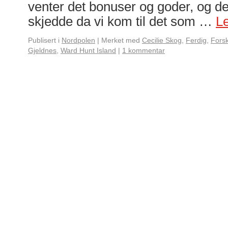
venter det bonuser og goder, og de
skjedde da vi kom til det som …
L
Publisert i
Nordpolen
|
Merket med
Cecilie Skog
,
Ferdig
,
Fors
Gjeldnes
,
Ward Hunt Island
|
1 kommentar