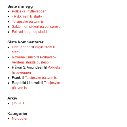
Siste innlegg
Polkjeks i hytteveggen
«Rykk frem til start»
To sjøsyke på tynn is
Sakte men sikkert på vei sørover
Feil vei i regn og sludd.
Siste kommentarer
Fidel Knabe
til
«Rykk frem til
start»
Rowena Enrico
til
Polhavet –
Verdens største puslespill
Håkon S. Amundsen
til
Polkjeks i
hytteveggen
Frank
til
To sjøsyke på tynn is
Ragnhild Lilletveit
til
To sjøsyke
på tynn is
Arkiv
juni 2011
Kategorier
Nordpolen