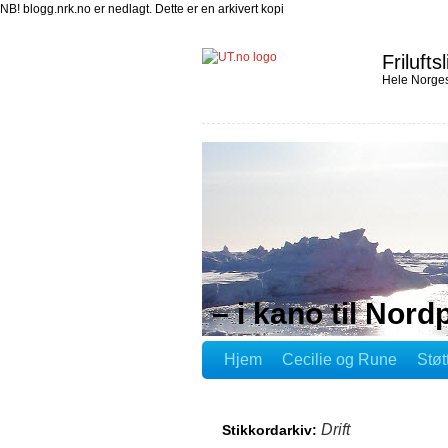
NB! blogg.nrk.no er nedlagt. Dette er en arkivert kopi
Friluftsl
Hele Norges
– i kano til Nord
Hjem
Cecilie og Rune
Støt
Drift
Stikkordarkiv: