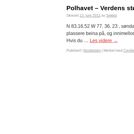
Polhavet – Verdens stø
Skrevet
13. juni 2011
av
Sekkis
N 83.16.52 W 77. 36. 23 , søndag 
plassere beina på, og innimellom ho
Hvis du …
Les videre
→
Publisert i
Nordpolen
|
Merket med
Cecili