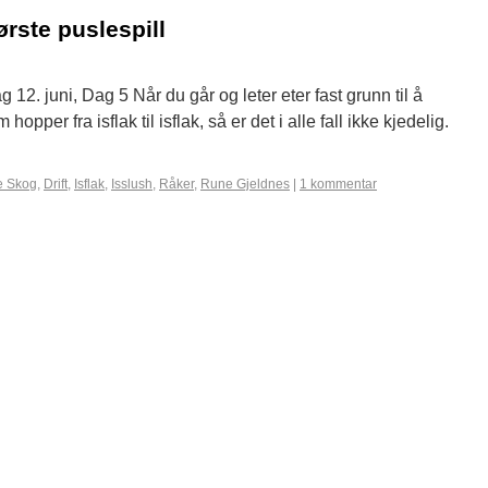
rste puslespill
12. juni, Dag 5 Når du går og leter eter fast grunn til å
pper fra isflak til isflak, så er det i alle fall ikke kjedelig.
e Skog
,
Drift
,
Isflak
,
Isslush
,
Råker
,
Rune Gjeldnes
|
1 kommentar