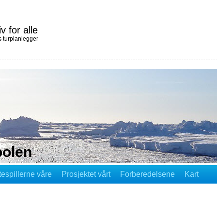
iv for alle
 turplanlegger
polen
tespillerne våre
Prosjektet vårt
Forberedelsene
Kart