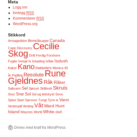
Meta
Logg inn
Innlegg
RSS
Kommentarer
RSS
WordPress.org
Stikkord
Canada
Armageddon
Blomkålsuppe
Cecilie
Cape Discovery
Skog
Drift
Ferdig
Forskere
Isslush
Fugler
Innsjø
Is
Isbading
Isflak
Kano
Kaker
Klabbeføre
Monica 40
Rune
Resolute
år
Padling
Gjeldnes
Råk
Råker
Skruis
Sel
Saltvann
Sjøsyk
Sklibrett
Snø
Sol
Snur
Sol og lettskyet
Sove
Vann
Spise
Start
Sørover
Tungt
Tynn is
Våt
Ward Hunt
Ventespill
Venting
Island
White-out
Waynes World
Drives med kraft fra WordPress.