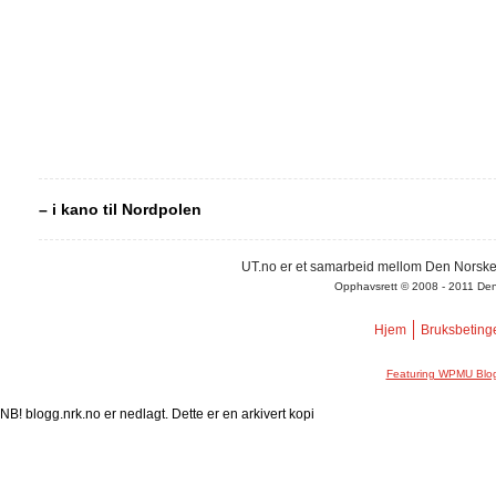
– i kano til Nordpolen
UT.no er et samarbeid mellom Den Norske
Opphavsrett © 2008 - 2011 Den N
Hjem
Bruksbeting
Featuring WPMU Blog
NB! blogg.nrk.no er nedlagt. Dette er en arkivert kopi