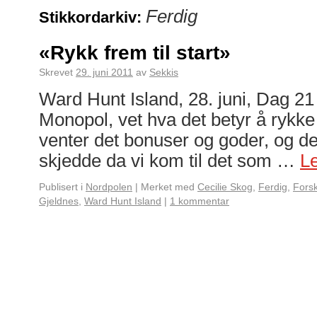
Ferdig
Stikkordarkiv:
«Rykk frem til start»
Skrevet
29. juni 2011
av
Sekkis
Ward Hunt Island, 28. juni, Dag 21 
Monopol, vet hva det betyr å rykke f
venter det bonuser og goder, og de
skjedde da vi kom til det som …
L
Publisert i
Nordpolen
|
Merket med
Cecilie Skog
,
Ferdig
,
Fors
Gjeldnes
,
Ward Hunt Island
|
1 kommentar