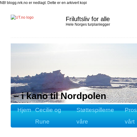
NB! blogg.nrk.no er nedlagt. Dette er en arkivert kopi
Friluftsliv for alle
Hele Norges turplanlegger
– i kano til Nordpolen
Hjem
Cecilie og
Støttespillerne
Pros
Rune
våre
vårt