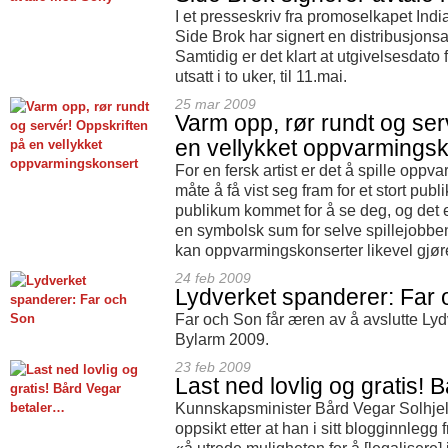
I et presseskriv fra promoselkapet Indi
Side Brok har signert en distribusjon
Samtidig er det klart at utgivelsesdato 
utsatt i to uker, til 11.mai.
25 mar 2009
Varm opp, rør rundt og ser
en vellykket oppvarmings
For en fersk artist er det å spille opp
måte å få vist seg fram for et stort pub
publikum kommet for å se deg, og det 
en symbolsk sum for selve spillejobben
kan oppvarmingskonserter likevel gjør
24 feb 2009
Lydverket spanderer: Far
Far och Son får æren av å avslutte Lyd
Bylarm 2009.
23 feb 2009
Last ned lovlig og gratis!
Kunnskapsminister Bård Vegar Solhjell
oppsikt etter at han i sitt blogginnlegg fr