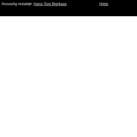
Ansvarlig redaktør:
Hans-Tore Bjerkaas
Hjelp