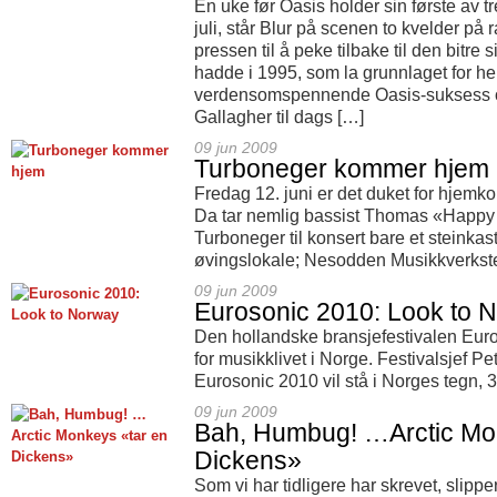
Én uke før Oasis holder sin første av 
juli, står Blur på scenen to kvelder på 
pressen til å peke tilbake til den bitr
hadde i 1995, som la grunnlaget for h
verdensomspennende Oasis-suksess o
Gallagher til dags […]
09 jun 2009
Turboneger kommer hjem
Fredag 12. juni er det duket for hjem
Da tar nemlig bassist Thomas «Happy
Turboneger til konsert bare et steinkas
øvingslokale; Nesodden Musikkverkst
09 jun 2009
Eurosonic 2010: Look to 
Den hollandske bransjefestivalen Euro
for musikklivet i Norge. Festivalsjef P
Eurosonic 2010 vil stå i Norges tegn, 3
09 jun 2009
Bah, Humbug! …Arctic Mo
Dickens»
Som vi har tidligere har skrevet, slipp