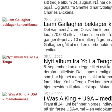
sitt tredje album 24. august. Nå har de 
også. Og gutta fra Sheffield har tydelig
Charles Dickens.
05 jun 2009
Liam Gallagher beklager k
Det var ment å være Oasis‘ trimferen
foran 70.000 elleville fans, men etter å
ganger iløpet av 10 minutter på grunn
Gallagher gått ut med en uforbeholden 
Twitter.
05 jun 2009
Nytt album fra Yo La Teng
8. september kan du legge til et nytt kn
derpå»-spilleliste. Da slippes nemlig d
som har hjulpet mang en stakkar ko
formiddag; Yo La Tengo. Det kommer f
hjemmesiden til plateselskapet Matad
05 jun 2009
I Was A King + USA = me
Fram til 14. juni befinner Norges indie
på sin første USA-turné – en veldokume