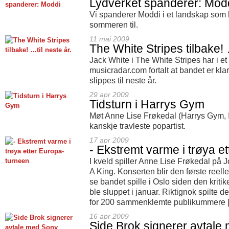
Lydverket spanderer: Mod
Vi spanderer Moddi i et landskap som 
sommeren til.
11 mai 2009
The White Stripes tilbake! 
Jack White i The White Stripes har i et
musicradar.com fortalt at bandet er kla
slippes til neste år.
29 apr 2009
Tidsturn i Harrys Gym
Møt Anne Lise Frøkedal (Harrys Gym, I
kanskje travleste popartist.
17 apr 2009
- Ekstremt varme i trøya e
I kveld spiller Anne Lise Frøkedal p
A King. Konserten blir den første reelle 
se bandet spille i Oslo siden den kriti
ble sluppet i januar. Riktignok spilte
for 200 sammenklemte publikummere 
16 apr 2009
Side Brok signerer avtale