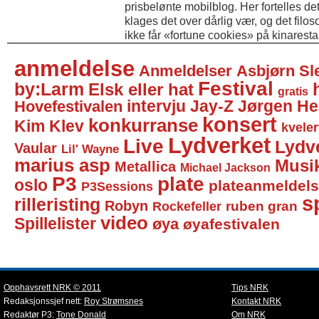
prisbelønte mobilblog. Her fortelles det
klages det over dårlig vær, og det filo
ikke får «fortune cookies» på kinaresta
anmeldelse
Anmeldelser
Asbjørn Sl
Festival
by:Larm
Elsk eller hat
gratis
intervju
Jay-Z
Jørgen He
Hovefestivalen
konsert
konkurranse
Kim Klev
kveler
Lydverket
Live
Lydv
Vaular
Lil' Wayne
marius asp
Musi
Metallica
Michael Jackson
P3
plate
oslo
plateanmeldel
P3Sessions
sp
rilleristing
Robyn
Rockefeller
ruben gran
video
Spillelister
øya
øyafestivalen
Opphavsrett NRK © 2011
Tips NRK
Redaksjonssjef nett:
Roy Strømsnes
Kontakt NRK
Redaktør P3:
Tone Donald
Om NRK