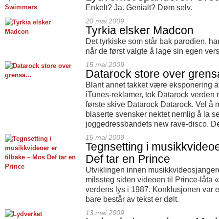
Enkelt? Ja. Genialt? Døm selv.
20 mai 2009
Tyrkia elsker Madcon
Det tyrkiske som står bak parodien, har
når de først valgte å lage sin egen vers
15 mai 2009
Datarock store over gren
Blant annet takket være eksponering a
iTunes-reklamer, tok Datarock verden 
første skive Datarock Datarock. Vel å 
blaserte svensker nektet nemlig å la se
joggedressbandets new rave-disco. Det v
15 mai 2009
Tegnsetting i musikkvideoe
Def tar en Prince
Utviklingen innen musikkvideosjangere
milssteg siden videoen til Prince-låta
verdens lys i 1987. Konklusjonen var 
bare består av tekst er dølt.
13 mai 2009