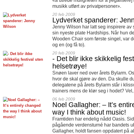
«å utrede muligheten for å [legalisere]
musikk utført av privatpersoner».
20 feb 2009
Lydverket spanderer: Jen
Jenny Wilson har latt seg inspirere a
sin nyeste plate Hardships. Når hun d
Wooden Chair som første singel, var 
og en (og få to).
20 feb 2009
- Det blir ikke skikkelig fes
helsetrøye!
Snøen laver ned over årets Bylarm. Os
hvor de skal gjøre av den. Da skulle du
delegatene på årets Bylarm står i klissv
trainers mens de klør seg i hodet? Vel,
06 feb 2009
Noel Gallagher: – It’s enti
way I think about music!
Framtiden har endelig nådd Oasis. Sid
pågående verdensturné har bandets ube
Gallagher, holdt fansen oppdatert på all