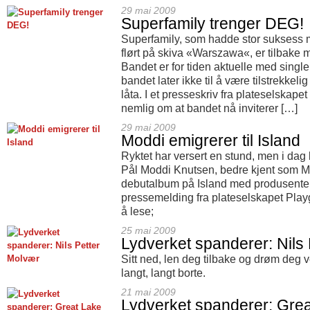
29 mai 2009
Superfamily trenger DEG!
Superfamily, som hadde stor suksess m
flørt på skiva «Warszawa«, er tilbake 
Bandet er for tiden aktuelle med sing
bandet later ikke til å være tilstrekke
låta. I et presseskriv fra plateselskape
nemlig om at bandet nå inviterer […]
29 mai 2009
Moddi emigrerer til Island
Ryktet har versert en stund, men i dag 
Pål Moddi Knutsen, bedre kjent som Modd
debutalbum på Island med produsenten
pressemelding fra plateselskapet Play
å lese;
25 mai 2009
Lydverket spanderer: Nils
Sitt ned, len deg tilbake og drøm deg v
langt, langt borte.
21 mai 2009
Lydverket spanderer: Gre