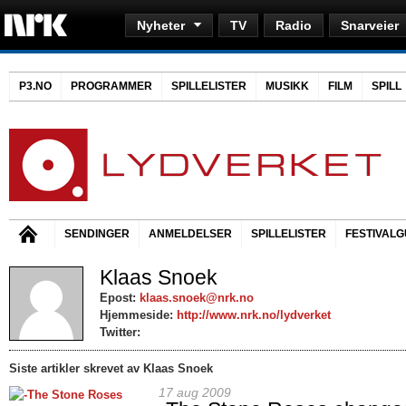
Nyheter
TV
Radio
Snarveier
P3.NO
PROGRAMMER
SPILLELISTER
MUSIKK
FILM
SPILL
SENDINGER
ANMELDELSER
SPILLELISTER
FESTIVALG
Klaas Snoek
Epost:
klaas.snoek@nrk.no
Hjemmeside:
http://www.nrk.no/lydverket
Twitter:
Siste artikler skrevet av Klaas Snoek
17 aug 2009