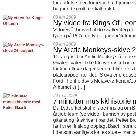
forbindelse med turnéen, har hjemmeside
bugnende multimedialt fruktfat.
03 jun 2009
Ny video fra Kings Of Leo
Vi foreslår herved at du skaffer deg en
lyden på PC’n og fyrer igang «Notion»
03 jun 2009
Ny Arctic Monkeys-skive 2
13. august blir Arctic Monkeys å finne
Øyafestivalen. Ikke bli overrasket om de
for kun elleve dager senere blir deres 
platesjappe nær deg. Skiva er produ
Ford i henholdsvis Mojave-ørkenen/Lo
Albumet er […]
30 mai 2009
7 minutter musikkhistorie 
Da Lydverket skulle lage innslag om Ba
årsjubileum (se video i bunnen av posten
gitarist og låtskriver i bandet, Petter B
fant vi en frisk og opplagt Baarli, so
i det som vanligvis kalles stue – men 