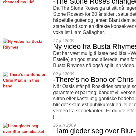
-The Stone Roses changed
Da The Stone Roses ga ut sitt nå leg
Stone Roses» for 20 år siden, satte det
håpefulle gutter og jenter. Blant dem
starte band som en direkte konsekvens 
vokalist Liam Gallagher.
27 jul 2009
Ny video fra Busta Rhyme
Det har vært mulig å laste ned låta «W
Estelle) en god stund allerede, men for 
Busta Rhymes nå også spilt inn video.
02 jul 2009
-There’s no Bono or Chris 
Når Oasis står på Roskildes oransje 
garantere et par ting; bandet vil verke
sitron eller kaste ut gigantiske badebal
blir det skamløst publikumsfrieri, eller
verden fra scenekanten. Er du ute etter
[…]
26 jun 2009
Liam gleder seg over Blu