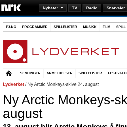
Nyheter
TV
Radio
Snarveier
P3.NO
PROGRAMMER
SPILLELISTER
MUSIKK
FILM
SPILL
SENDINGER
ANMELDELSER
SPILLELISTER
FESTIVALG
Lydverket
/ Ny Arctic Monkeys-skive 24. august
Ny Arctic Monkeys-sk
august
13. august blir Arctic Monkeys å fi