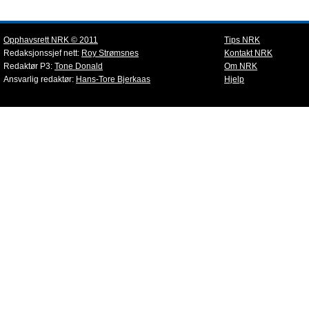
Opphavsrett NRK © 2011
Tips NRK
Redaksjonssjef nett:
Roy Strømsnes
Kontakt NRK
Redaktør P3:
Tone Donald
Om NRK
Ansvarlig redaktør:
Hans-Tore Bjerkaas
Hjelp