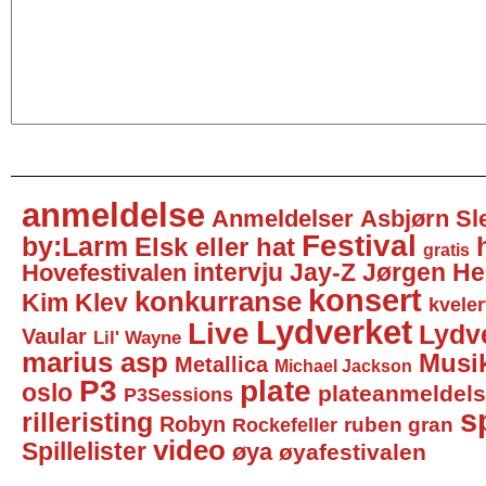
anmeldelse
Anmeldelser
Asbjørn Sl
Festival
by:Larm
Elsk eller hat
gratis
intervju
Jay-Z
Jørgen He
Hovefestivalen
konsert
konkurranse
Kim Klev
kveler
Lydverket
Live
Lydv
Vaular
Lil' Wayne
marius asp
Musi
Metallica
Michael Jackson
P3
plate
oslo
plateanmeldel
P3Sessions
sp
rilleristing
Robyn
Rockefeller
ruben gran
video
Spillelister
øya
øyafestivalen