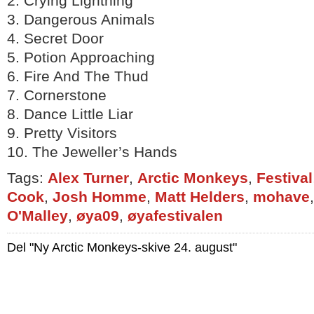
2. Crying Lightning
3. Dangerous Animals
4. Secret Door
5. Potion Approaching
6. Fire And The Thud
7. Cornerstone
8. Dance Little Liar
9. Pretty Visitors
10. The Jeweller’s Hands
Tags:
Alex Turner
,
Arctic Monkeys
,
Festival
Cook
,
Josh Homme
,
Matt Helders
,
mohave
O'Malley
,
øya09
,
øyafestivalen
Del "Ny Arctic Monkeys-skive 24. august"