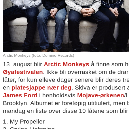
Arctic Monkeys (foto: Domino Records)
13. august blir
Arctic Monkeys
å finne som h
Øyafestivalen
. Ikke bli overrasket om de dra
låter, for kun elleve dager senere blir deres tr
en
platesjappe nær deg
. Skiva er produsert
James Ford
i henholdsvis
Mojave-ørkenen
/
Brooklyn. Albumet er foreløpig utitiulert, men 
mandag en liste over disse 10 låtene som blir 
1. My Propeller