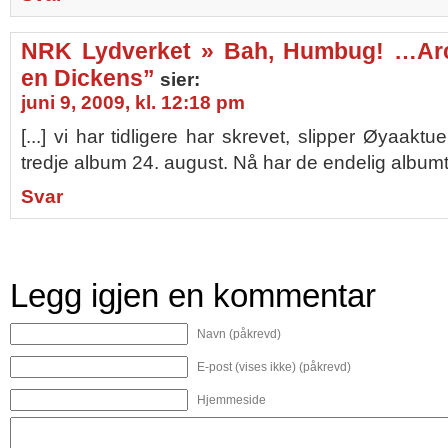
NRK Lydverket » Bah, Humbug! …Arc
en Dickens”
sier:
juni 9, 2009, kl. 12:18 pm
[...] vi har tidligere har skrevet, slipper Øyaaktu
tredje album 24. august. Nå har de endelig albumtitt
Svar
Legg igjen en kommentar
Navn (påkrevd)
E-post (vises ikke) (påkrevd)
Hjemmeside