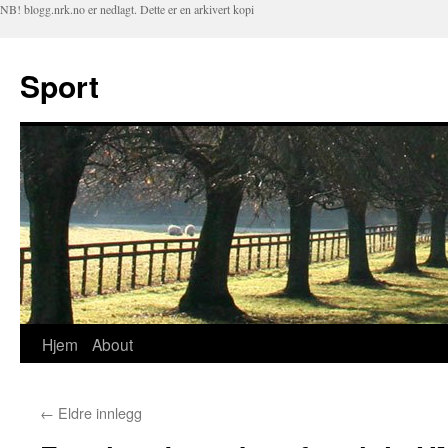
NB! blogg.nrk.no er nedlagt. Dette er en arkivert kopi
Sport
Hjem
About
Hopp
til
←
Eldre innlegg
innhold