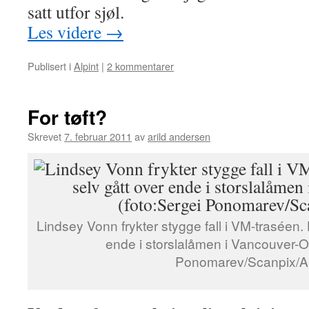
satt utfor sjøl.
Les videre
→
Publisert i
Alpint
|
2 kommentarer
For tøft?
Skrevet
7. februar 2011
av
arild andersen
Lindsey Vonn frykter stygge fall i VM-traséen.
ende i storslalåmen i Vancouver-OL
Ponomarev/Scanpix/A