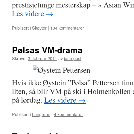
prestisjetunge mesterskap – » Asian W
Les videre
→
Publisert i
Skøyter
|
104 kommentarer
Pølsas VM-drama
Skrevet
3. februar 2011
av
jann post
Hvis ikke Øystein ”Pølsa” Pettersen finn
liten, så blir VM på ski i Holmenkollen e
på lørdag.
Les videre
→
Publisert i
Langrenn
|
4 kommentarer