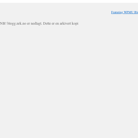
Featuring WPMU Blo
NB! blogg.nrk.no er nedlagt. Dette er en arkivert kopi