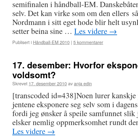
semifinalen i håndball-EM. Danskebåten.
selv. Det kan virke som om den ellers så 
Nordmann i sitt eget hode blir helt usy
setter beina sine …
Les videre
→
Publisert i
Håndball-EM 2010
|
5 kommentarer
17. desember: Hvorfor ekspon
voldsomt?
Skrevet
17. desember 2010
av
anja edin
[transcoded id=438]Noen lurer kanskje p
jentene eksponere seg selv som i dagen
fordi jeg ønsker å speile samfunnet slik 
elsker nemlig oppmerksomhet rundt den
Les videre
→