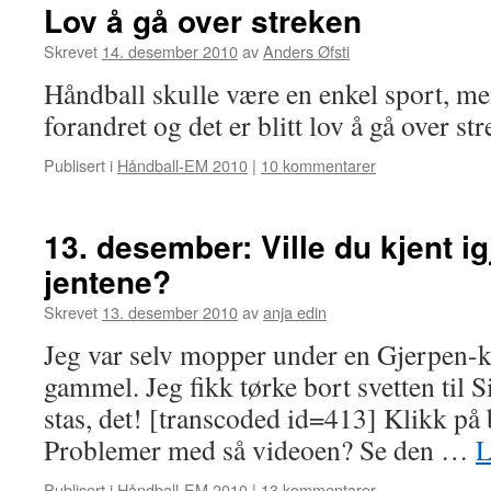
Lov å gå over streken
Skrevet
14. desember 2010
av
Anders Øfsti
Håndball skulle være en enkel sport, me
forandret og det er blitt lov å gå over str
Publisert i
Håndball-EM 2010
|
10 kommentarer
13. desember: Ville du kjent i
jentene?
Skrevet
13. desember 2010
av
anja edin
Jeg var selv mopper under en Gjerpen-k
gammel. Jeg fikk tørke bort svetten til S
stas, det! [transcoded id=413] Klikk på 
Problemer med så videoen? Se den …
L
Publisert i
Håndball-EM 2010
|
13 kommentarer