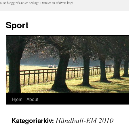
NB! blogg.nrk.no er nedlagt. Dette er en arkivert kopi
Sport
Hjem
About
Hopp
til
Håndball-EM 2010
Kategoriarkiv:
innhold