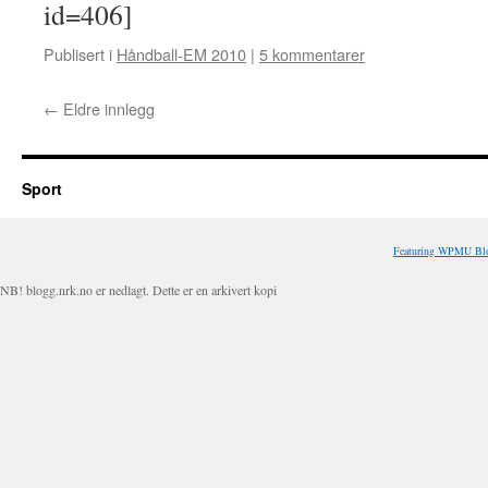
id=406]
Publisert i
Håndball-EM 2010
|
5 kommentarer
←
Eldre innlegg
Sport
Featuring WPMU Blo
NB! blogg.nrk.no er nedlagt. Dette er en arkivert kopi