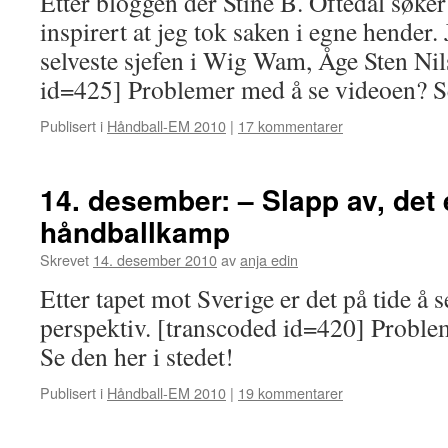
Etter bloggen der Stine B. Oftedal søker 
inspirert at jeg tok saken i egne hender.
selveste sjefen i Wig Wam, Åge Sten Nil
id=425] Problemer med å se videoen?
Publisert i
Håndball-EM 2010
|
17 kommentarer
14. desember: – Slapp av, det 
håndballkamp
Skrevet
14. desember 2010
av
anja edin
Etter tapet mot Sverige er det på tide å set
perspektiv. [transcoded id=420] Proble
Se den her i stedet!
Publisert i
Håndball-EM 2010
|
19 kommentarer