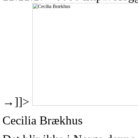
→
]]>
Cecilia Brækhus