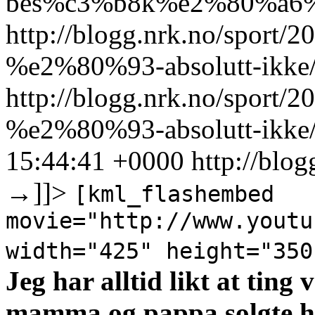
bes%c3%b8k%e2%80%a6%
http://blogg.nrk.no/sport/2
%e2%80%93-absolutt-ikke
http://blogg.nrk.no/sport/2
%e2%80%93-absolutt-ikke
15:44:41 +0000
http://blo
→
]]>
[kml_flashembed
movie="http://www.youtu
width="425" height="350
Jeg har alltid likt at ting 
mamma og pappa solgte hyt