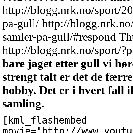
http://blogg.nrk.no/sport/
pa-gull/
http://blogg.nrk.n
samler-pa-gull/#respond
Th
http://blogg.nrk.no/sport/?
bare jaget etter gull vi hø
strengt talt er det de fær
hobby. Det er i hvert fall 
samling.
[kml_flashembed
movie="http://www.youtu