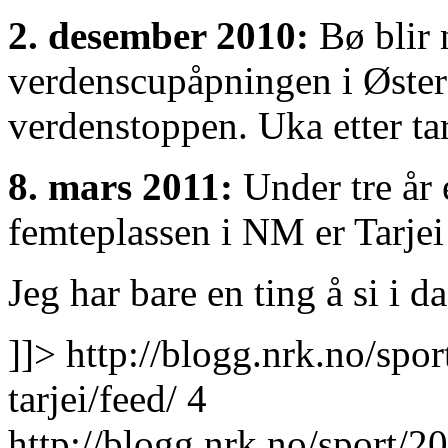
2. desember 2010:
Bø blir 
verdenscupåpningen i Østers
verdenstoppen. Uka etter tar
8. mars 2011:
Under tre år 
femteplassen i NM er Tarje
Jeg har bare en ting å si i d
]]>
http://blogg.nrk.no/spor
tarjei/feed/
4
http://blogg.nrk.no/sport