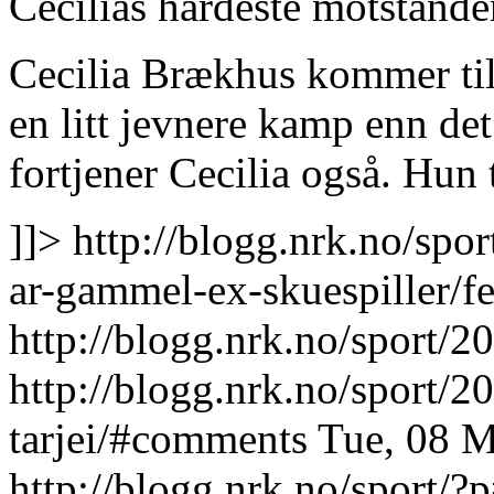
Cecilias hardeste motstand
Cecilia Brækhus kommer til
en litt jevnere kamp enn det 
fortjener Cecilia også. Hun
]]>
http://blogg.nrk.no/sp
ar-gammel-ex-skuespiller/f
http://blogg.nrk.no/sport/20
http://blogg.nrk.no/sport/2
tarjei/#comments
Tue, 08 M
http://blogg.nrk.no/sport/?