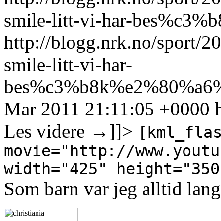
smile-litt-vi-har-bes%
http://blogg.nrk.no/sport
smile-litt-vi-har-
bes%c3%b8k%e2%80%a6%
Mar 2011 21:11:05 +0000
Les videre
→
]]>
[kml_fla
movie="http://www.youtu
width="425" height="350
Som barn var jeg alltid lang