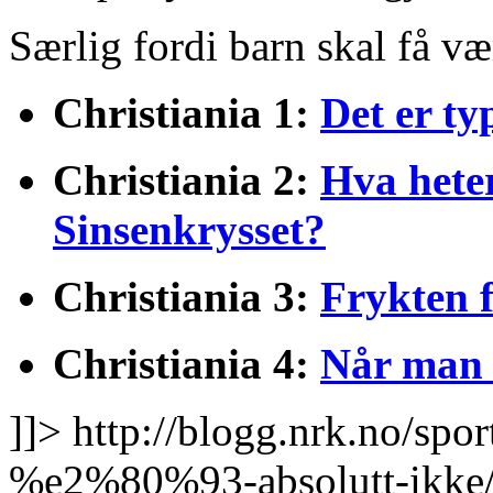
Særlig fordi barn skal få væ
Christiania 1:
Det er ty
Christiania 2:
Hva heter
Sinsenkrysset?
Christiania 3:
Frykten f
Christiania 4:
Når man 
]]>
http://blogg.nrk.no/spo
%e2%80%93-absolutt-ikke/