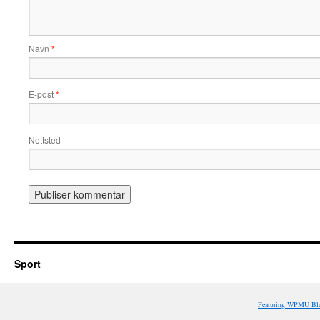
Navn
*
E-post
*
Nettsted
Sport
Featuring WPMU Blo