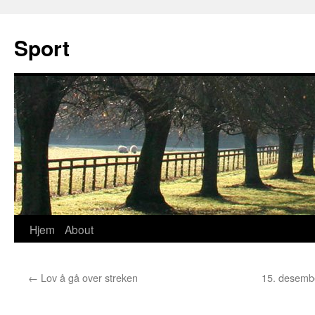
Sport
Hjem
About
Hopp
til
←
Lov å gå over streken
15. desembe
innhold