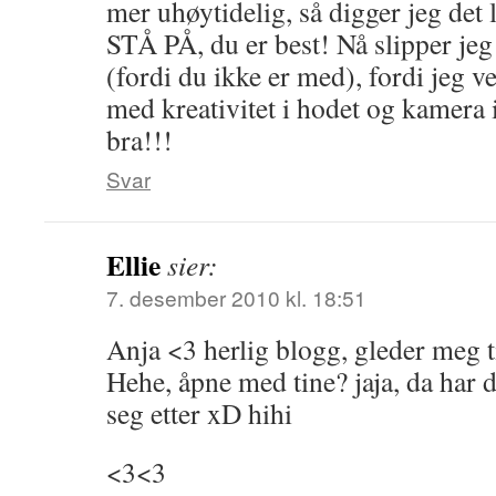
mer uhøytidelig, så digger jeg det l
STÅ PÅ, du er best! Nå slipper je
(fordi du ikke er med), fordi jeg v
med kreativitet i hodet og kamera 
bra!!!
Svar
Ellie
sier:
7. desember 2010 kl. 18:51
Anja <3 herlig blogg, gleder meg ti
Hehe, åpne med tine? jaja, da har 
seg etter xD hihi
<3<3