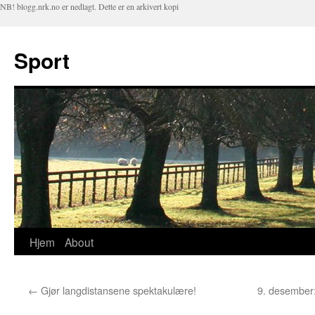
NB! blogg.nrk.no er nedlagt. Dette er en arkivert kopi
Sport
Hjem
About
Hopp
til
←
Gjør langdistansene spektakulære!
9. desember:
innhold