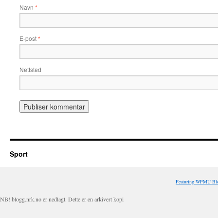
Navn
*
E-post
*
Nettsted
Sport
Featuring WPMU Blo
NB! blogg.nrk.no er nedlagt. Dette er en arkivert kopi