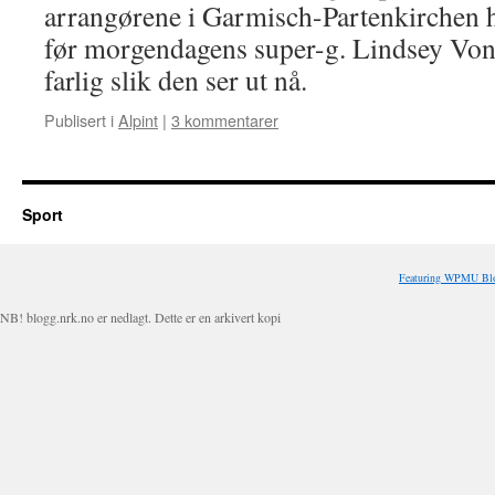
arrangørene i Garmisch-Partenkirchen h
før morgendagens super-g. Lindsey Vonn
farlig slik den ser ut nå.
Publisert i
Alpint
|
3 kommentarer
Sport
Featuring WPMU Blo
NB! blogg.nrk.no er nedlagt. Dette er en arkivert kopi