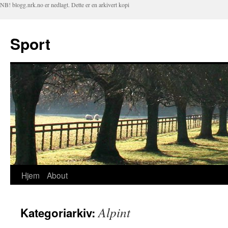
NB! blogg.nrk.no er nedlagt. Dette er en arkivert kopi
Sport
Hjem
About
Hopp
til
Alpint
Kategoriarkiv:
innhold