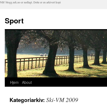
NB! blogg.nrk.no er nedlagt. Dette er en arkivert kopi
Sport
Hjem
About
Hopp
til
Ski-VM 2009
Kategoriarkiv:
innhold