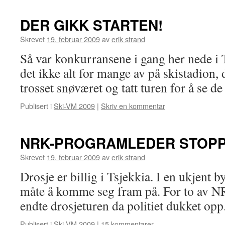
DER GIKK STARTEN!
Skrevet
19. februar 2009
av
erik strand
Så var konkurransene i gang her nede i 
det ikke alt for mange av på skistadion,
trosset snøværet og tatt turen for å se de
Publisert i
Ski-VM 2009
|
Skriv en kommentar
NRK-PROGRAMLEDER STOPPE
Skrevet
19. februar 2009
av
erik strand
Drosje er billig i Tsjekkia. I en ukjent b
måte å komme seg fram på. For to av NR
endte drosjeturen da politiet dukket opp
Publisert i
Ski-VM 2009
|
15 kommentarer