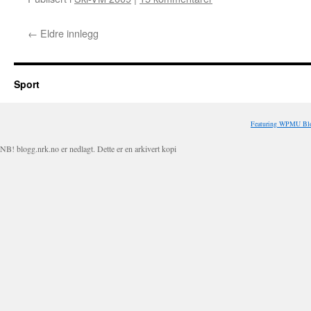
←
Eldre innlegg
Sport
Featuring WPMU Blo
NB! blogg.nrk.no er nedlagt. Dette er en arkivert kopi