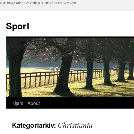
NB! blogg.nrk.no er nedlagt. Dette er en arkivert kopi
Sport
Hjem
About
Hopp
til
Christiania
Kategoriarkiv:
innhold