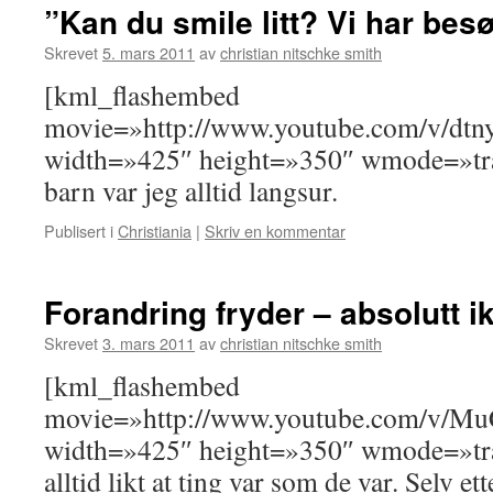
”Kan du smile litt? Vi har be
Skrevet
5. mars 2011
av
christian nitschke smith
[kml_flashembed
movie=»http://www.youtube.com/v/d
width=»425″ height=»350″ wmode=»tra
barn var jeg alltid langsur.
Publisert i
Christiania
|
Skriv en kommentar
Forandring fryder – absolutt i
Skrevet
3. mars 2011
av
christian nitschke smith
[kml_flashembed
movie=»http://www.youtube.com/v/
width=»425″ height=»350″ wmode=»tran
alltid likt at ting var som de var. Selv 