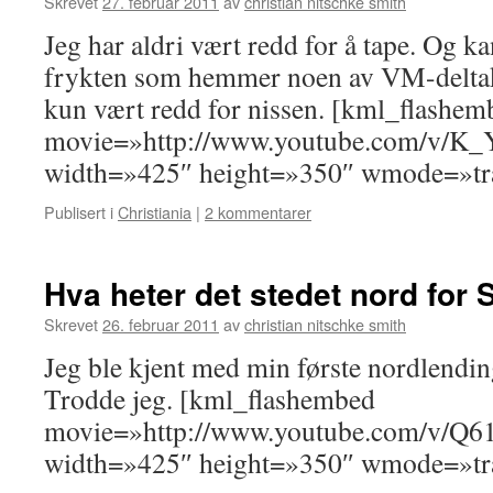
Skrevet
27. februar 2011
av
christian nitschke smith
Jeg har aldri vært redd for å tape. Og ka
frykten som hemmer noen av VM-deltak
kun vært redd for nissen. [kml_flashem
movie=»http://www.youtube.com/v/
width=»425″ height=»350″ wmode=»tra
Publisert i
Christiania
|
2 kommentarer
Hva heter det stedet nord for
Skrevet
26. februar 2011
av
christian nitschke smith
Jeg ble kjent med min første nordlendin
Trodde jeg. [kml_flashembed
movie=»http://www.youtube.com/v/Q6
width=»425″ height=»350″ wmode=»tra