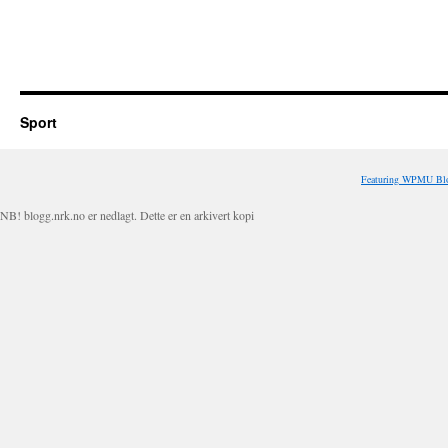
Sport
Featuring WPMU Blo
NB! blogg.nrk.no er nedlagt. Dette er en arkivert kopi