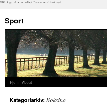
NB! blogg.nrk.no er nedlagt. Dette er en arkivert kopi
Sport
Hjem
About
Hopp
til
Boksing
Kategoriarkiv:
innhold