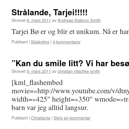
Strålande, Tarjei!!!!!
Skrevet
8. mars 2011
av
Andreas Stabrun Smith
Tarjei Bø er og blir et unikum. Nå er h
Publisert i
Skiskyting
|
4 kommentarer
”Kan du smile litt? Vi har be
Skrevet
5. mars 2011
av
christian nitschke smith
[kml_flashembed
movie=»http://www.youtube.com/v/d
width=»425″ height=»350″ wmode=»tra
barn var jeg alltid langsur.
Publisert i
Christiania
|
Skriv en kommentar