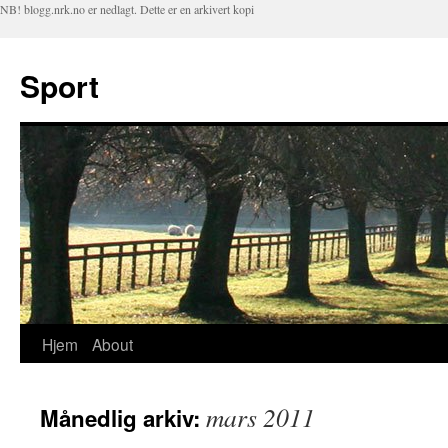
NB! blogg.nrk.no er nedlagt. Dette er en arkivert kopi
Sport
Hjem
About
Hopp
til
mars 2011
Månedlig arkiv:
innhold