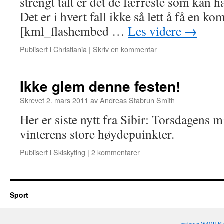
strengt talt er det de færreste som kan 
Det er i hvert fall ikke så lett å få en ko
[kml_flashembed …
Les videre
→
Publisert i
Christiania
|
Skriv en kommentar
Ikke glem denne festen!
Skrevet
2. mars 2011
av
Andreas Stabrun Smith
Her er siste nytt fra Sibir: Torsdagens mi
vinterens store høydepuinkter.
Publisert i
Skiskyting
|
2 kommentarer
Sport
Featuring WPMU Blo