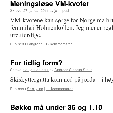
Meningsløse VM-kvoter
Skrevet
27. januar 2011
av
jann post
VM-kvotene kan sørge for Norge må bru
femmila i Holmenkollen. Jeg mener regl
urettferdige.
Publisert i
Langrenn
|
17 kommentarer
For tidlig form?
Skrevet
23. januar 2011
av
Andreas Stabrun Smith
Skiskyttergutta kom ned på jorda – i h
Publisert i
Skiskyting
|
11 kommentarer
Bøkko må under 36 og 1.10