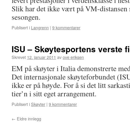
levert prestasjoner i verdensklasse i nes
Slik har det ikke vært på VM-distansen
sesongen.
Publisert i
Langrenn
|
9 kommentarer
ISU – Skøytesportens verste f
Skrevet
12. januar 2011
av
ove eriksen
EM på skøyter i Italia demonstrerte med 
Det internasjonale skøyteforbundet (I
ikke er på høyde. For å si det litt sarkas
tier’n i sitt eget arrangement.
Publisert i
Skøyter
|
9 kommentarer
←
Eldre innlegg