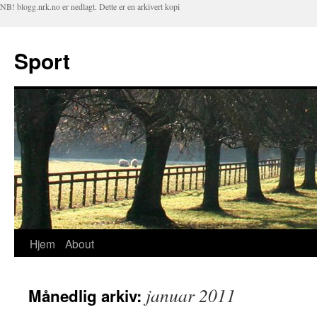
NB! blogg.nrk.no er nedlagt. Dette er en arkivert kopi
Sport
Hjem
About
Hopp
til
januar 2011
Månedlig arkiv:
innhold