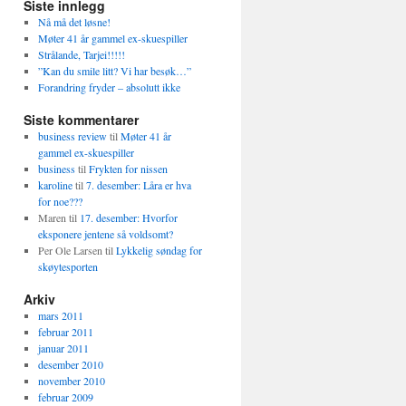
Siste innlegg
Nå må det løsne!
Møter 41 år gammel ex-skuespiller
Strålande, Tarjei!!!!!
”Kan du smile litt? Vi har besøk…”
Forandring fryder – absolutt ikke
Siste kommentarer
business review
til
Møter 41 år
gammel ex-skuespiller
business
til
Frykten for nissen
karoline
til
7. desember: Låra er hva
for noe???
Maren
til
17. desember: Hvorfor
eksponere jentene så voldsomt?
Per Ole Larsen
til
Lykkelig søndag for
skøytesporten
Arkiv
mars 2011
februar 2011
januar 2011
desember 2010
november 2010
februar 2009