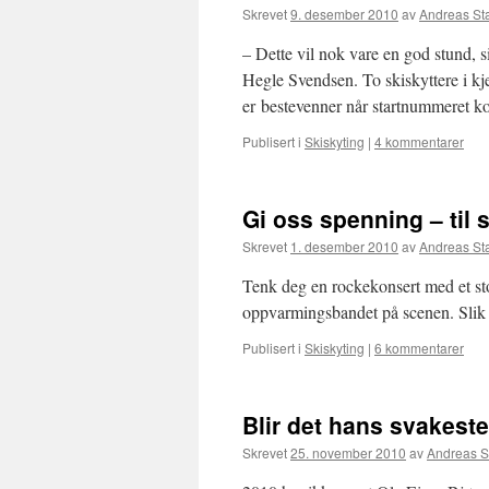
Skrevet
9. desember 2010
av
Andreas St
– Dette vil nok vare en god stund,
Hegle Svendsen. To skiskyttere i kj
er bestevenner når startnummeret 
Publisert i
Skiskyting
|
4 kommentarer
Gi oss spenning – til s
Skrevet
1. desember 2010
av
Andreas St
Tenk deg en rockekonsert med et st
oppvarmingsbandet på scenen. Slik e
Publisert i
Skiskyting
|
6 kommentarer
Blir det hans svakeste
Skrevet
25. november 2010
av
Andreas S