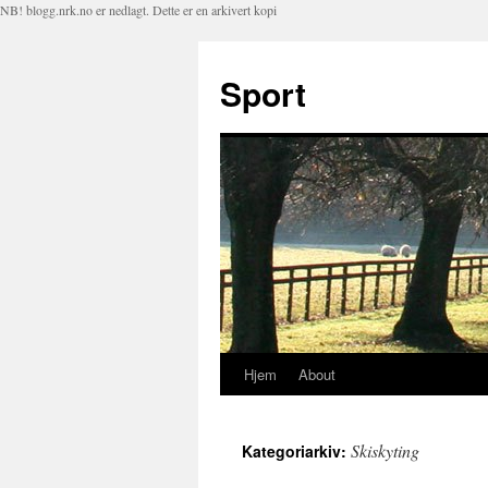
NB! blogg.nrk.no er nedlagt. Dette er en arkivert kopi
Sport
Hjem
About
Hopp
til
Skiskyting
Kategoriarkiv:
innhold