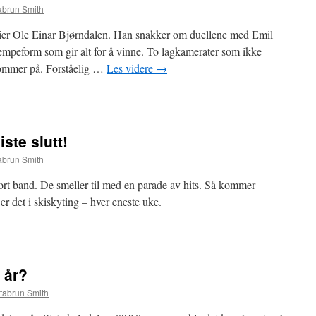
abrun Smith
 sier Ole Einar Bjørndalen. Han snakker om duellene med Emil
empeform som gir alt for å vinne. To lagkamerater som ikke
kommer på. Forståelig …
Les videre
→
iste slutt!
abrun Smith
ort band. De smeller til med en parade av hits. Så kommer
r det i skiskyting – hver eneste uke.
 år?
tabrun Smith