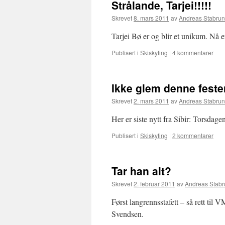
Strålande, Tarjei!!!!!
Skrevet
8. mars 2011
av
Andreas Stabrun
Tarjei Bø er og blir et unikum. Nå 
Publisert i
Skiskyting
|
4 kommentarer
Ikke glem denne feste
Skrevet
2. mars 2011
av
Andreas Stabrun
Her er siste nytt fra Sibir: Torsdage
Publisert i
Skiskyting
|
2 kommentarer
Tar han alt?
Skrevet
2. februar 2011
av
Andreas Stabr
Først langrennsstafett – så rett til V
Svendsen.