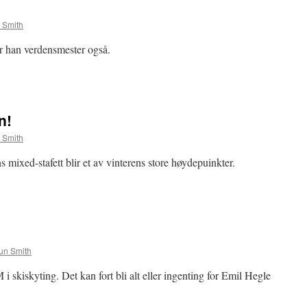
 Smith
er han verdensmester også.
n!
 Smith
ns mixed-stafett blir et av vinterens store høydepuinkter.
un Smith
M i skiskyting. Det kan fort bli alt eller ingenting for Emil Hegle