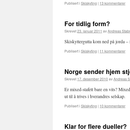
Publisert i
Skiskyting
|
13 kommentarer
For tidlig form?
Skrevet
23. januar 2011
av
Andreas Stab
Skiskyttergutta kom ned på jorda –
Publisert i
Skiskyting
|
11 kommentarer
Norge sender hjem st
Skrevet
17. desember 2010
av
Andreas S
Er mixed-stafett bare en vits? Mixed-
ut til å trives i hverandres selskap.
Publisert i
Skiskyting
|
10 kommentarer
Klar for flere dueller?