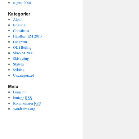
august 2008
Kategorier
Alpint
Boksing
Christiania
Håndball-EM 2010
Langrenn
OL i Beijing
Ski-VM 2009
Skiskyting
Skøyter
Sykling
Uncategorized
Meta
Logg inn
Innlegg
RSS
Kommentarer
RSS
WordPress.org