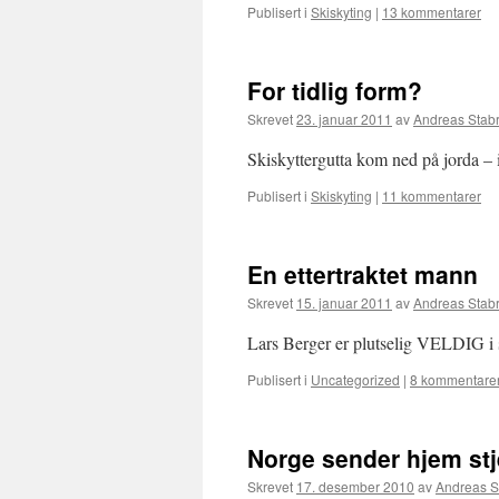
Publisert i
Skiskyting
|
13 kommentarer
For tidlig form?
Skrevet
23. januar 2011
av
Andreas Stab
Skiskyttergutta kom ned på jorda –
Publisert i
Skiskyting
|
11 kommentarer
En ettertraktet mann
Skrevet
15. januar 2011
av
Andreas Stab
Lars Berger er plutselig VELDIG i 
Publisert i
Uncategorized
|
8 kommentare
Norge sender hjem st
Skrevet
17. desember 2010
av
Andreas S