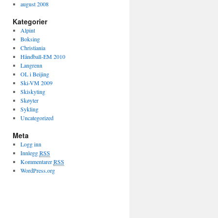
august 2008
Kategorier
Alpint
Boksing
Christiania
Håndball-EM 2010
Langrenn
OL i Beijing
Ski-VM 2009
Skiskyting
Skøyter
Sykling
Uncategorized
Meta
Logg inn
Innlegg
RSS
Kommentarer
RSS
WordPress.org