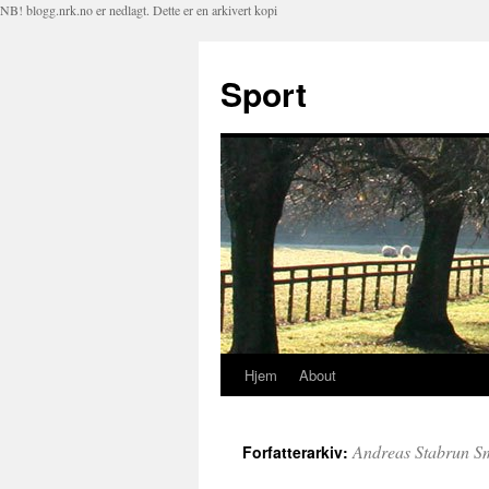
NB! blogg.nrk.no er nedlagt. Dette er en arkivert kopi
Sport
Hjem
About
Hopp
til
Andreas Stabrun S
Forfatterarkiv:
innhold