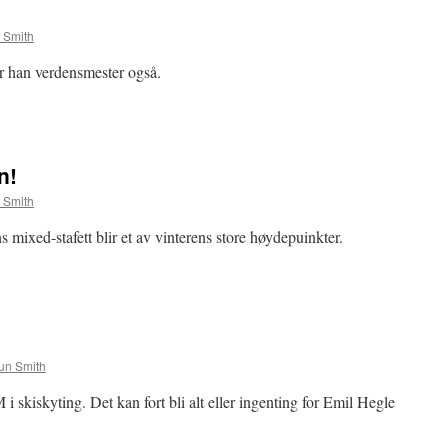
 Smith
er han verdensmester også.
n!
 Smith
ns mixed-stafett blir et av vinterens store høydepuinkter.
un Smith
M i skiskyting. Det kan fort bli alt eller ingenting for Emil Hegle