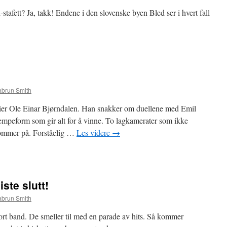
stafett? Ja, takk! Endene i den slovenske byen Bled ser i hvert fall
abrun Smith
 sier Ole Einar Bjørndalen. Han snakker om duellene med Emil
empeform som gir alt for å vinne. To lagkamerater som ikke
kommer på. Forståelig …
Les videre
→
iste slutt!
abrun Smith
ort band. De smeller til med en parade av hits. Så kommer