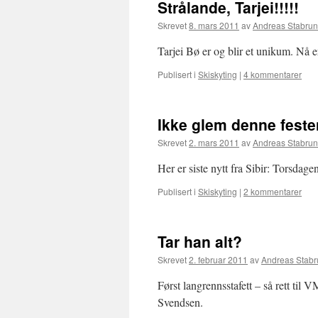
Strålande, Tarjei!!!!!
Skrevet
8. mars 2011
av
Andreas Stabrun
Tarjei Bø er og blir et unikum. Nå 
Publisert i
Skiskyting
|
4 kommentarer
Ikke glem denne feste
Skrevet
2. mars 2011
av
Andreas Stabrun
Her er siste nytt fra Sibir: Torsdage
Publisert i
Skiskyting
|
2 kommentarer
Tar han alt?
Skrevet
2. februar 2011
av
Andreas Stabr
Først langrennsstafett – så rett til V
Svendsen.