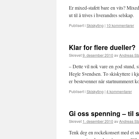
Er mixed-stafett bare en vits? Mixed-
ut til å trives i hverandres selskap.
Publisert i
Skiskyting
|
10 kommentarer
Klar for flere dueller?
Skrevet
9. desember 2010
av
Andreas St
– Dette vil nok vare en god stund,
Hegle Svendsen. To skiskyttere i kj
er bestevenner når startnummeret 
Publisert i
Skiskyting
|
4 kommentarer
Gi oss spenning – til s
Skrevet
1. desember 2010
av
Andreas St
Tenk deg en rockekonsert med et st