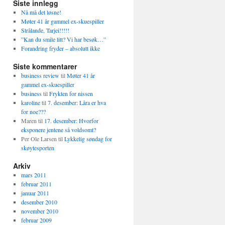
Siste innlegg
Nå må det løsne!
Møter 41 år gammel ex-skuespiller
Strålande, Tarjei!!!!!
”Kan du smile litt? Vi har besøk…”
Forandring fryder – absolutt ikke
Siste kommentarer
business review
til
Møter 41 år
gammel ex-skuespiller
business
til
Frykten for nissen
karoline
til
7. desember: Låra er hva
for noe???
Maren
til
17. desember: Hvorfor
eksponere jentene så voldsomt?
Per Ole Larsen
til
Lykkelig søndag for
skøytesporten
Arkiv
mars 2011
februar 2011
januar 2011
desember 2010
november 2010
februar 2009