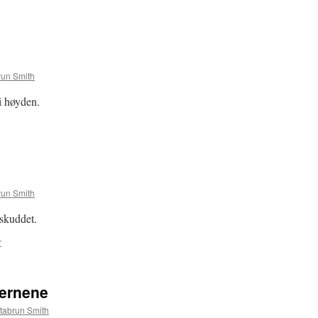
run Smith
 i høyden.
run Smith
skuddet.
r
jernene
tabrun Smith