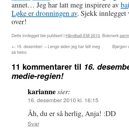
annet… Jeg har latt meg inspirere av
ba
Løke er dronningen av
. Sjekk innlegget 
over!
Dette innlegget ble publisert i
Håndball-EM 2010
. Bokmerk
perm
←
15. desember: – Lenge siden jeg har følt meg
Bjørgen v
så hetro
11 kommentarer til
16. desembe
medie-regien!
karianne
sier:
16. desember 2010 kl. 16:15
Åh, du er så herlig, Anja! :DD
Svar