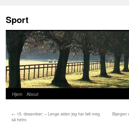
Sport
Hjem
About
Hopp
til
←
15. desember: – Lenge siden jeg har følt meg
Bjørgen v
innhold
så hetro